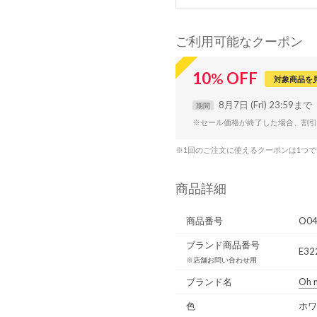
ご利用可能なクーポン
10
%
OFF
対象商品を
8月7日 (Fri) 23:59まで
期間
※セール価格が終了した場合、割引
※1回のご注文に使えるクーポンは1つ
商品詳細
商品番号
O04
ブランド商品番号
E32
※店舗お問い合わせ用
ブランド名
Oh 
色
ホワ