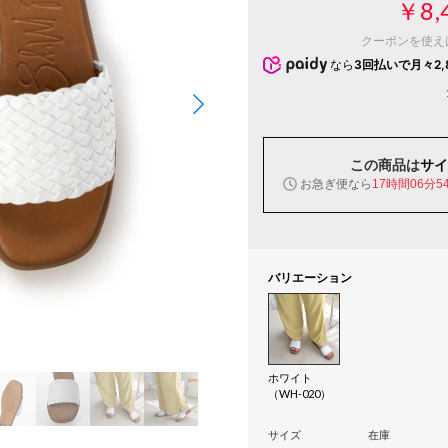
￥8,
クーポンを使え
なら
3回払いで月々2,
この商品は
サイ
お急ぎ便なら
17時間06分5
バリエーション
ホワイト
（WH-020）
サイズ
在庫