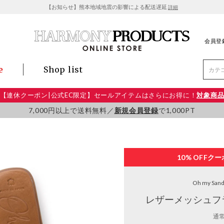
【お知らせ】熊本地域地震の影響による配送遅延
詳細
会員登
e
Shop list
【連休クーポン|公式EC限定】セールアイテムはさらにお得に！
対象商
7,000円以上で送料無料／
新規会員登録
で1,000PT
10% OFF
クー
Oh my Sand
レザーメッシュフ
通