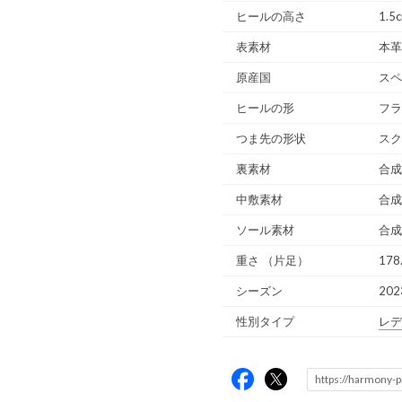
ヒールの高さ
1.5
表素材
本革
原産国
スペ
ヒールの形
フラ
つま先の形状
スク
裏素材
合成
中敷素材
合成
ソール素材
合成
重さ
（片足）
178
シーズン
20
性別タイプ
レデ