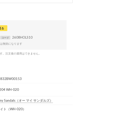
見る
2608HOLS10
コード
は無効になります
です。注文後の適用はできません。
832BW00153
204 WH-020
my Sandals
（オー マイ サンダルズ）
イト（WH-020）