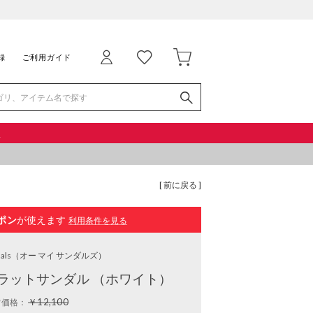
録
ご利用ガイド
品
[ 前に戻る ]
ポン
が使えます
利用条件を見る
als
（オー マイ サンダルズ）
ラットサンダル （ホワイト）
￥12,100
常価格：