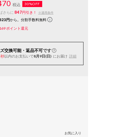
470
30%OFF
税込
847
ばさらに
円引き！
※適用条件
823円
から。分割手数料無料
169
ポイント還元
ズ交換可能・返品不可
です
以内
のお支払いで
8月9日(日)
にお届け
詳細
3秒
お気に入り