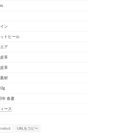
cm
イン
ットヒール
エア
皮革
皮革
素材
.0g
23年 春夏
ィース
URLをコピー