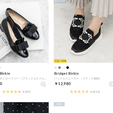
BEST HIT!
15
Birkin
Bridget Birkin
ガーリーリボンローファー （ブラックエナメル）
バックルスニーカー （ブラック雑材）
0
￥12,980
4.9
(5)
4.9
(14)
NEW