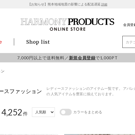
【お知らせ】熊本地域地震の影響による配送遅延
詳細
会員登
e
Shop list
7,000円以上で送料無料／
新規会員登録
で1,000PT
ョン
レディースファッションのアイテム一覧です。 アパレル
ースファッション
の 人気アイテムを豊富に揃えております。
4,252
カラーをまとめる
：
件