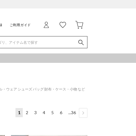
録
ご利用ガイド
・ウェア シューズ バッグ 財布・ケース・小物 など
1
2
3
4
5
6
...36