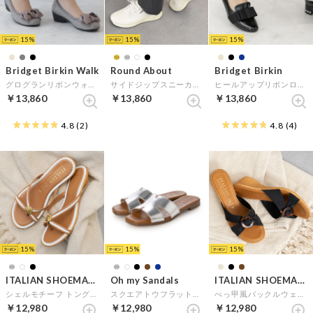
15
15
15
Bridget Birkin Walk
Round About
Bridget Birkin
グログランリボンウォーキングパンプス （グレー雑材）
サイドジップスニーカー （ホワイト）
ヒールアップリボンローファー （ブラックエナメル）
￥13,860
￥13,860
￥13,860
4.8
(2)
4.8
(4)
15
15
15
ITALIAN SHOEMAKERS
Oh my Sandals
ITALIAN SHOEMAKERS
シェルモチーフ トングサンダル （ホワイトコンビ）
スクエアトウフラットミュールサンダル （シルバー）
べっ甲風バックルウェッジヒールサンダル （ブラック）
￥12,980
￥12,980
￥12,980