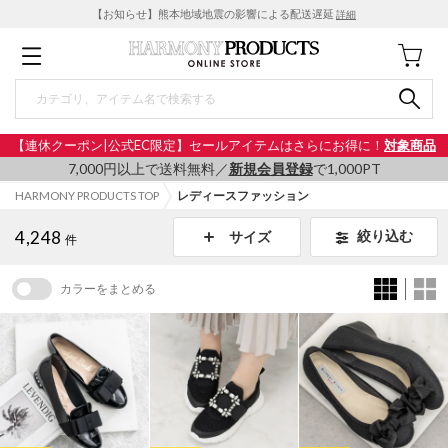
【お知らせ】熊本地域地震の影響による配送遅延
詳細
【連休クーポン|公式EC限定】セールアイテムはさらにお得に！
対象商品
7,000円以上で送料無料／
新規会員登録
で1,000PT
HARMONY PRODUCTS TOP
レディースファッション
4,248
絞り込む
サイズ
件
カラーをまとめる