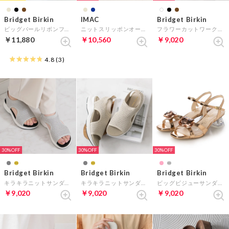
Bridget Birkin
IMAC
Bridget Birkin
ビッグパールリボンフラットシューズ （ブラックエナメル）
ニットスリッポンオーナメントスニーカー （ネイビー雑材）
フラワーカットワークラメパンプス （アイボリー雑材）
￥11,880
￥10,560
￥9,020
4.8
(3)
30%
30%
30%
Bridget Birkin
Bridget Birkin
Bridget Birkin
キラキラニットサンダル （グレー）
キラキラニットサンダル （ゴールド）
ビッグビジューサンダル （ピンク）
￥9,020
￥9,020
￥9,020