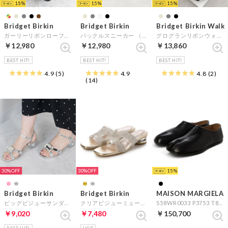
15
15
15
Bridget Birkin
Bridget Birkin
Bridget Birkin Walk
ガーリーリボンローファー （ブラックエナメル）
バックルスニーカー （ブラック雑材）
グログランリボンウォーキングパンプス （ブラック雑材）
￥12,980
￥12,980
￥13,860
BEST HIT!
BEST HIT!
BEST HIT!
4.9
(5)
4.9
4.8
(2)
(14)
30%
30%
15
Bridget Birkin
Bridget Birkin
MAISON MARGIELA
ビッグビジューサンダル （シルバー）
クリアビジューミュールサンダル （ゴールド）
S58WR0033 P3753 T8013 Black （ブラック）
￥9,020
￥7,480
￥150,700
BEST HIT!
HOT