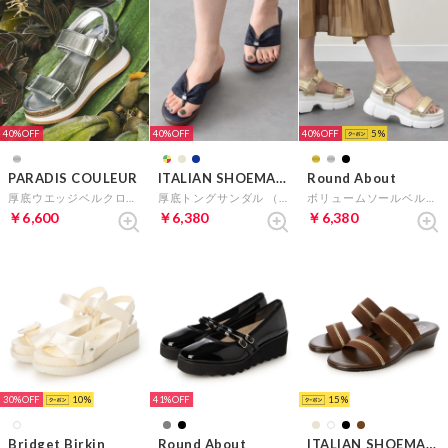
40%
40%
40%
5
PARADIS COULEUR
ITALIAN SHOEMAKERS
Round About
厚底ウエッジベルクロサンダル （シルバー）
厚底トングサンダル （ネイビー）
ボリュームソールベルテッドサンダル （ゴールド）
￥6,600
￥6,380
￥6,380
30%
10
41%
15
Bridget Birkin
Round About
ITALIAN SHOEMAKERS