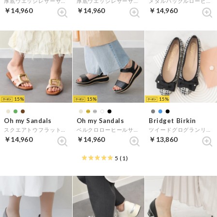
厚底ウエッジレザーサンダル （シルバー）
厚底ウエッジレザーサンダル （ベージュスウェード）
メタルバックルローヒールミュールサンダル （ホワイト）
￥14,960
￥14,960
￥14,960
15
15
15
Oh my Sandals
Oh my Sandals
Bridget Birkin
スクエアトウフラットバックルサンダル （ライトベージュ）
ベルクロローヒールサンダル （ブラック）
ツイードグログランリボンバレエシューズ （ブラック雑材）
￥14,960
￥14,960
￥13,860
5
(1)