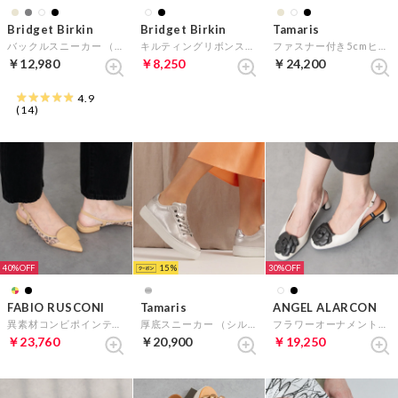
Bridget Birkin
Bridget Birkin
Tamaris
バックルスニーカー （ホワイト）
キルティングリボンスポーツサンダル （ホワイト）
ファスナー付き5cmヒールスニーカー （キャメルスウェード）
￥12,980
￥8,250
￥24,200
4.9
(14)
40%
15
30%
FABIO RUSCONI
Tamaris
ANGEL ALARCON
異素材コンビポインテッドバックバンド （マルチコンビ）
厚底スニーカー （シルバー）
フラワーオーナメントヒールバックバンド （ホワイトコンビ）
￥23,760
￥20,900
￥19,250