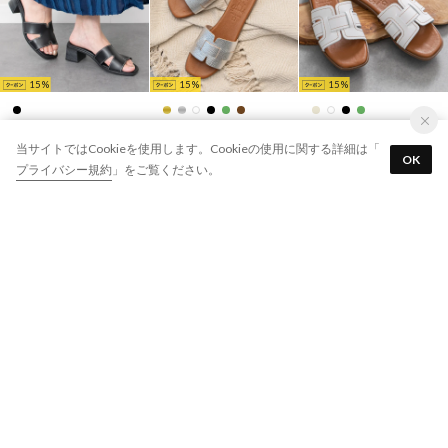
15
15
15
Oh my Sandals
Oh my Sandals
Oh my Sandals
当サイトではCookieを使用します。Cookieの使用に関する詳細は「
チャンキーヒールレザーミュールサンダル （ブラック）
スクエアトウフラットレザーサンダル （シルバーコンビ）
ステッチフラットミュールサンダル （ホワイト）
OK
￥13,860
￥12,980
￥13,860
プライバシー規約
」をご覧ください。
5
(1)
15
15
15
Oh my Sandals
MM6 Maison Margiela
MM6 Maison Margiela