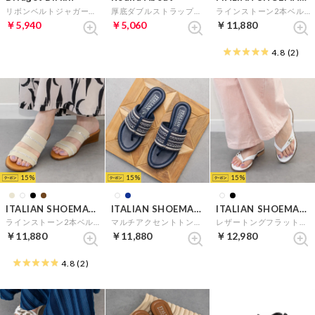
リボンベルトジャガードサンダル （アイボリー雑材）
厚底ダブルストラップパンプス （ブラックエナメル）
ラインストーン2本ベルトミュールサンダル （ダークブラウン）
￥5,940
￥5,060
￥11,880
4.8
(2)
15
15
15
ITALIAN SHOEMAKERS
ITALIAN SHOEMAKERS
ITALIAN SHOEMAKERS
ラインストーン2本ベルトミュールサンダル （アイボリー）
マルチアクセントトングサンダル （ネイビー雑材）
レザートングフラットサンダル （ホワイト）
￥11,880
￥11,880
￥12,980
4.8
(2)