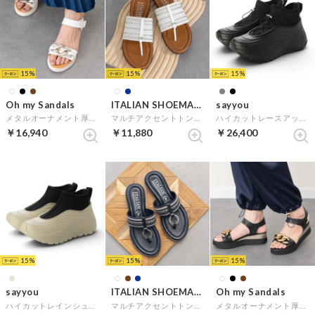
15
15
15
Oh my Sandals
ITALIAN SHOEMAKERS
sayyou
メタルオーナメント厚底サンダル （ホワイト）
マルチアクセントトングサンダル （ホワイト雑材）
ハイカットレースアップレインシューズ
￥16,940
￥11,880
￥26,400
15
15
15
sayyou
ITALIAN SHOEMAKERS
Oh my Sandals
ハイカットレインシューズ
マルチアクセントトングサンダル （ネイビー雑材）
メタルオーナメント厚底サンダル （ブラック）