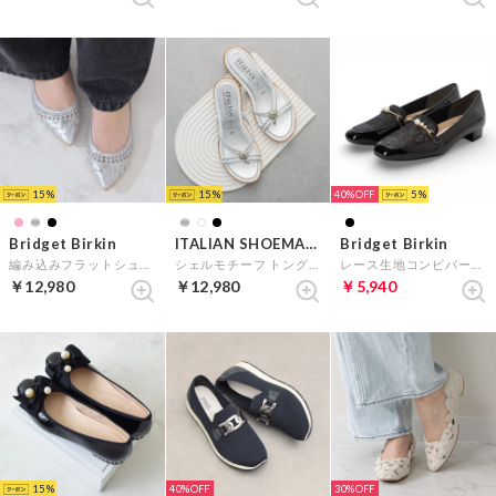
15
15
40%
5
Bridget Birkin
ITALIAN SHOEMAKERS
Bridget Birkin
編み込みフラットシューズ （シルバー）
シェルモチーフ トングサンダル （シルバー）
レース生地コンビパールビットローファー （ブラックコンビ）
￥12,980
￥12,980
￥5,940
15
40%
30%