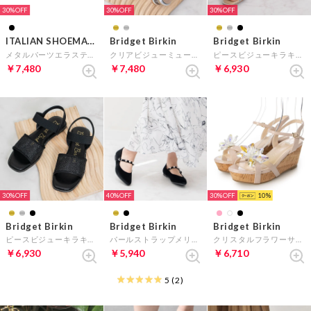
30%
30%
30%
ITALIAN SHOEMAKERS
Bridget Birkin
Bridget Birkin
メタルパーツエラスティックトングサンダル （ブラックコンビ）
クリアビジューミュールサンダル （シルバー）
ピースビジューキラキラサンダル （シルバー）
￥7,480
￥7,480
￥6,930
30%
40%
30%
10
Bridget Birkin
Bridget Birkin
Bridget Birkin
ピースビジューキラキラサンダル （ブラック）
パールストラップメリージェーンパンプス （ブラック雑材）
クリスタルフラワーサンダル （ピンクエナメル）
￥6,930
￥5,940
￥6,710
5
(2)