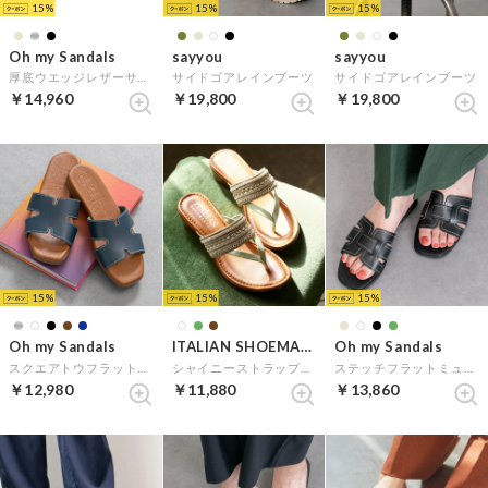
15
15
15
Oh my Sandals
sayyou
sayyou
厚底ウエッジレザーサンダル （ブラック）
サイドゴアレインブーツ
サイドゴアレインブーツ
￥14,960
￥19,800
￥19,800
15
15
15
Oh my Sandals
ITALIAN SHOEMAKERS
Oh my Sandals
スクエアトウフラットミュールサンダル （ネイビー）
シャイニーストラップトングサンダル （ペパーミント雑材）
ステッチフラットミュールサンダル （ブラック）
￥12,980
￥11,880
￥13,860