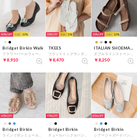
40%
10
30%
5
30%
10
Bridget Birkin Walk
TKEES
ITALIAN SHOEMAKERS
フラワーパールウォーキングパンプス （ブラック）
フラットトングサンダル （ホワイト）
ダブルラインストーンクッションインソールサンダル （ブラウン）
￥8,910
￥8,470
￥8,250
40%
40%
40%
Bridget Birkin
Bridget Birkin
Bridget Birkin
ラインリボンミュールサンダル （ベージュ雑材）
チュールバックルパンプス （ブラック雑材）
シアージャガードパンプス （ブルーコンビ）