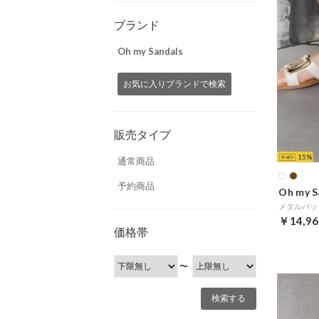
ブランド
Oh my Sandals
お気に入りブランドで検索
販売タイプ
15
通常商品
予約商品
Oh my S
￥14,96
価格帯
〜