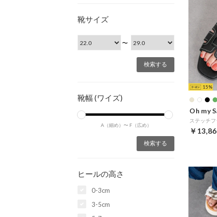
靴サイズ
〜
15
靴幅 (ワイズ)
Oh my S
A（細め）〜
F（広め）
￥13,86
ヒールの高さ
0-3cm
3-5cm