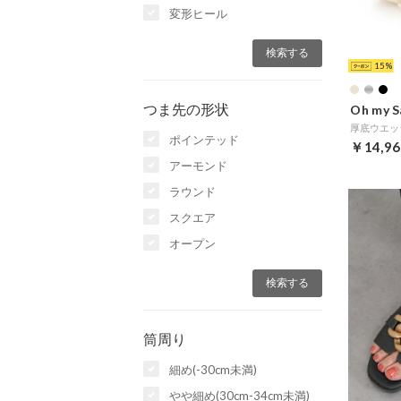
変形ヒール
15
つま先の形状
Oh my S
厚底ウエッ
ポインテッド
￥14,96
アーモンド
ラウンド
スクエア
オープン
筒周り
細め(-30cm未満)
やや細め(30cm-34cm未満)