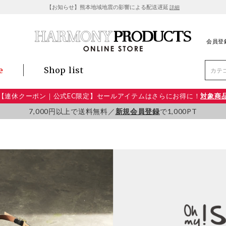
【お知らせ】熊本地域地震の影響による配送遅延
詳細
会員登
e
Shop list
【連休クーポン｜公式EC限定】セールアイテムはさらにお得に！
対象商
7,000円以上で送料無料／
新規会員登録
で1,000PT