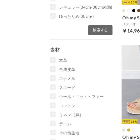
15
レギュラー(34cm-38cm未満)
ゆったりめ(38cm-)
Oh my S
￥14,96
素材
本革
合成皮革
エナメル
スエード
ウール・ニット・ファー
コットン
リネン（麻）
15
デニム
その他生地
Oh my S