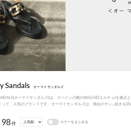
y Sandals
オー マイ サンダルズ
 SANDALS(オーマイサンダルズ)は、スペインの靴の街ELCHE(エルチェ)
よって、人気のブランドです。オーマイサンダルズは、独自のサン
…
続きを読
98
カラーをまとめる
：
件