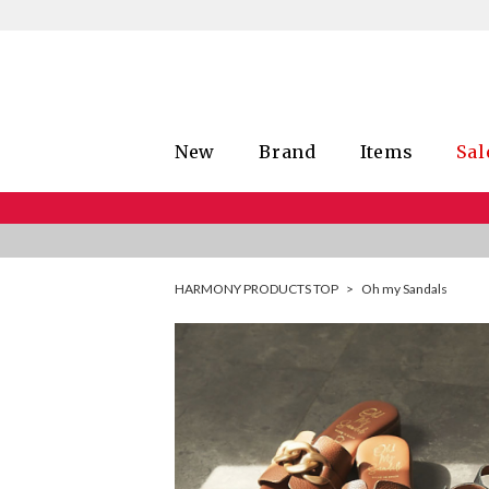
New
Brand
Items
Sal
HARMONY PRODUCTS TOP
>
Oh my Sandals