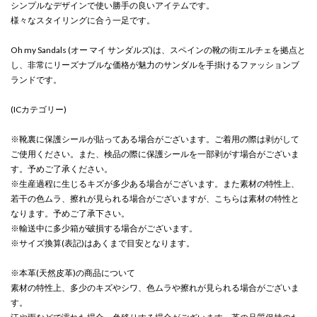
シンプルなデザインで使い勝手の良いアイテムです。
様々なスタイリングに合う一足です。
Oh my Sandals (オー マイ サンダルズ)は、スペインの靴の街エルチェを拠点と
し、非常にリーズナブルな価格が魅力のサンダルを手掛けるファッションブ
ランドです。
(ICカテゴリー)
※靴裏に保護シールが貼ってある場合がございます。ご着用の際は剥がして
ご使用ください。また、検品の際に保護シールを一部剥がす場合がございま
す。予めご了承ください。
※生産過程に生じるキズが多少ある場合がございます。また素材の特性上、
若干の色ムラ、擦れが見られる場合がございますが、こちらは素材の特性と
なります。予めご了承下さい。
※輸送中に多少箱が破損する場合がございます。
※サイズ換算(表記)はあくまで目安となります。
※本革(天然皮革)の商品について
素材の特性上、多少のキズやシワ、色ムラや擦れが見られる場合がございま
す。