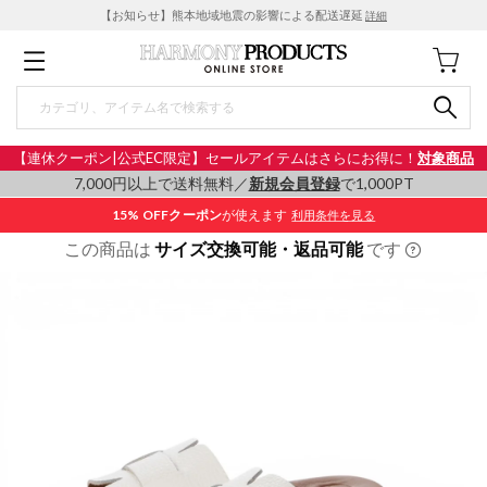
【お知らせ】熊本地域地震の影響による配送遅延
詳細
【連休クーポン|公式EC限定】セールアイテムはさらにお得に！
対象商品
7,000円以上で送料無料／
新規会員登録
で1,000PT
15% OFF
クーポン
が使えます
利用条件を見る
この商品は
サイズ交換可能・返品可能
です