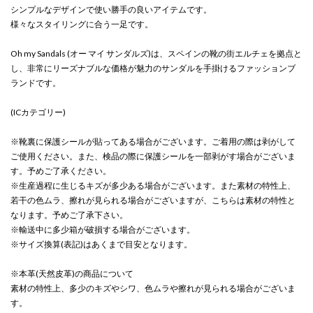
シンプルなデザインで使い勝手の良いアイテムです。
様々なスタイリングに合う一足です。
Oh my Sandals (オー マイ サンダルズ)は、スペインの靴の街エルチェを拠点と
し、非常にリーズナブルな価格が魅力のサンダルを手掛けるファッションブ
ランドです。
(ICカテゴリー)
※靴裏に保護シールが貼ってある場合がございます。ご着用の際は剥がして
ご使用ください。また、検品の際に保護シールを一部剥がす場合がございま
す。予めご了承ください。
※生産過程に生じるキズが多少ある場合がございます。また素材の特性上、
若干の色ムラ、擦れが見られる場合がございますが、こちらは素材の特性と
なります。予めご了承下さい。
※輸送中に多少箱が破損する場合がございます。
※サイズ換算(表記)はあくまで目安となります。
※本革(天然皮革)の商品について
素材の特性上、多少のキズやシワ、色ムラや擦れが見られる場合がございま
す。