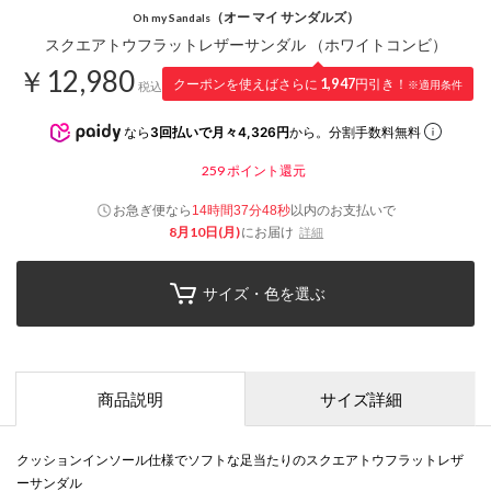
（オー マイ サンダルズ）
Oh my Sandals
スクエアトウフラットレザーサンダル （ホワイトコンビ）
￥12,980
クーポンを使えばさらに
1,947
円引き！
※適用条件
税込
なら
3回払いで月々4,326円
から。分割手数料無料
259
ポイント還元
お急ぎ便なら
以内
のお支払いで
14時間37分47秒
8月10日(月)
にお届け
詳細
サイズ・色を選ぶ
商品説明
サイズ詳細
クッションインソール仕様でソフトな足当たりのスクエアトウフラットレザ
ーサンダル