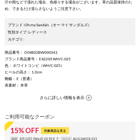
汗や雨などで濡れた場合、色移りする場合がございます。革の品質保持のた
め、できるだけ濡らさないようご注意下さい。
ブランド
:
Oh my Sandals
（オー マイ サンダルズ）
性別タイプ
:
レディース
カテゴリ
:
商品番号
： O04832BW000361
ブランド商品番号
： E42203 WH/C-025
色
： ホワイトコンビ（WH/C-025）
ヒールの高さ
： 1.0cm
靴幅
： E（普通）
表素材
： 本革
さらに詳しい情報を表示
ご利用可能なクーポン
15
%
OFF
対象商品を見る
8月12日 (Wed) 23:59まで
AUG26HOLS15
期間
コード