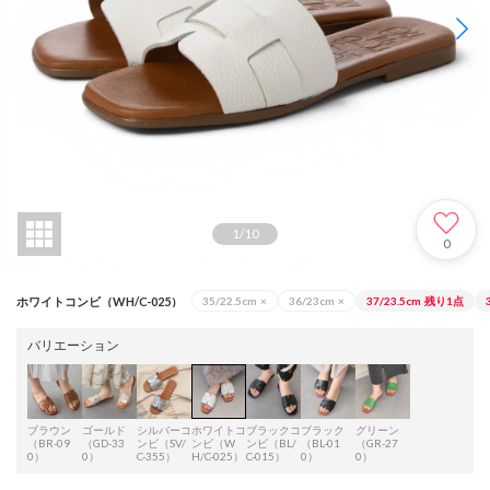
1
/
10
0
ホワイトコンビ（WH/C-025）
35/22.5cm
×
36/23cm
×
37/23.5cm
残り1点
バリエーション
ブラウン
ゴールド
シルバーコ
ホワイトコ
ブラックコ
ブラック
グリーン
（BR-09
（GD-33
ンビ（SV/
ンビ（W
ンビ（BL/
（BL-01
（GR-27
0）
0）
C-355）
H/C-025）
C-015）
0）
0）