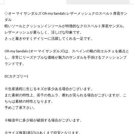
◇オー マイ サンダルズ Oh my Sandals レザーメッシュクロスベルト厚底サン
ダル
軽いソールとクッションインソールが特徴的なクロスベルト厚底サンダル。
レザーメッシュが夏らしく、涼しげな印象です。
さっと履きやすくデイリーに活躍してくれる一足です。
Oh my Sandals (オー マイ サンダルズ)は、スペインの靴の街エルチェを拠点と
し、非常にリーズナブルな価格が魅力のサンダルを手掛けるファッションブ
ランドです。
(ICカテゴリー)
※生産過程に生じるキズが多少ある場合がございます。
また素材の特性上、若干の色ムラ、擦れが見られる場合がございますが、こ
ちらは素材の特性となります。
予めご了承下さい。
※輸送中に多少箱が破損する場合がございます。
※サイズ換算(表記)はあくまで目安となります。