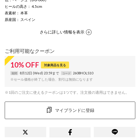
ヒールの高さ
： 4.5cm
表素材
： 本革
原産国
： スペイン
さらに詳しい情報を表示
ご利用可能なクーポン
10
%
OFF
対象商品を見る
8月12日 (Wed) 23:59まで
2608HOLS10
期間
コード
※セール価格が終了した場合、割引は無効になります
※1回のご注文に使えるクーポンは1つです。注文後の適用はできません。
マイブランドに登録