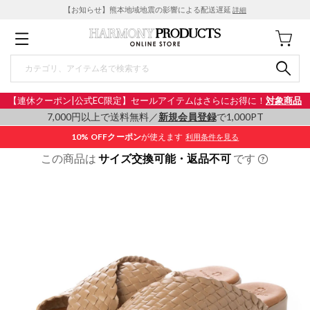
【お知らせ】熊本地域地震の影響による配送遅延
詳細
【連休クーポン|公式EC限定】セールアイテムはさらにお得に！
対象商品
7,000円以上で送料無料／
新規会員登録
で1,000PT
10% OFF
クーポン
が使えます
利用条件を見る
この商品は
サイズ交換可能・返品不可
です