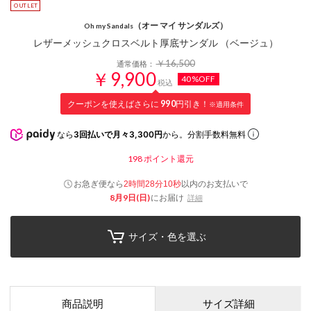
（オー マイ サンダルズ）
Oh my Sandals
レザーメッシュクロスベルト厚底サンダル （ベージュ）
￥16,500
通常価格：
￥9,900
40%OFF
税込
クーポンを使えばさらに
990
円引き！
※適用条件
なら
3回払いで月々3,300円
から。分割手数料無料
198
ポイント還元
お急ぎ便なら
以内
のお支払いで
2時間28分09秒
8月9日(日)
にお届け
詳細
サイズ・色を選ぶ
商品説明
サイズ詳細