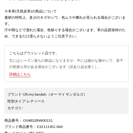
※本革(天然皮革)の商品について
素材の特性上、多少のキズやシワ、色ムラや擦れが見られる場合がございま
す。
汗や雨などで濡れた場合、色移りする場合がございます。革の品質保持のた
め、できるだけ濡らさないようご注意下さい。
こちらはアウトレット品です。
主にはシーズン落ちの新品になりますが、中には細かな傷やシワ、若干
の色落ち等がある場合がございます（訳あり品を除く）。
詳細はこちら
ブランド
:
Oh my Sandals
（オー マイ サンダルズ）
性別タイプ
:
レディース
カテゴリ
:
商品番号
： O04832BW00131
ブランド商品番号
： E32111 BG-060
色
： ベージュ（BG-060）