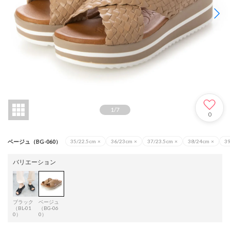
1
/
7
0
ベージュ（BG-060）
35/22.5cm
×
36/23cm
×
37/23.5cm
×
38/24cm
×
3
バリエーション
ブラック
ベージュ
（BL-01
（BG-06
0）
0）