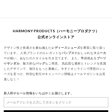
HARMONY PRODUCTS（ハーモニープロダクツ）
公式オンラインストア
デザイン性と快適さを兼ね備えた
レディースシューズ
を豊富に取り扱っ
ています。 人気ブランドのエレガントな
パンプス
やおしゃれな
スニーカ
ー
が揃い、あなたのスタイルを引き立てます。 また、季節感ある
ブーツ
や
サンダル
、魅力的な
バッグ
もご用意。 高品質な素材とトレンドを意識
したデザインで、毎日をもっと素敵に。今すぐオンラインで理想のシュ
ーズを見つけ、特別な割引やキャンペーン情報はメールマガジンをお見
逃しなく！
新入荷やセール情報をいちはやくお届けします。