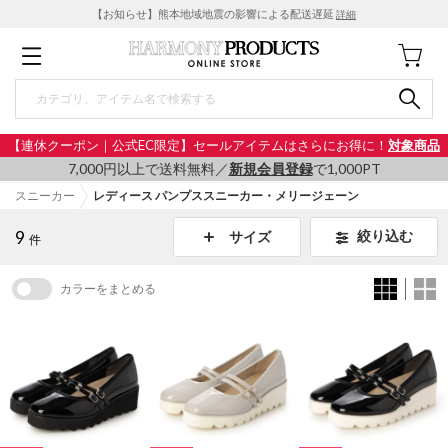
【お知らせ】熊本地域地震の影響による配送遅延
詳細
【連休クーポン｜公式EC限定】セールアイテムはさらにお得に！
対象商品
7,000円以上で送料無料／
新規会員登録
で1,000PT
スニーカー
レディース パンプススニーカー・メリージェーン
9
絞り込む
サイズ
件
カラーをまとめる