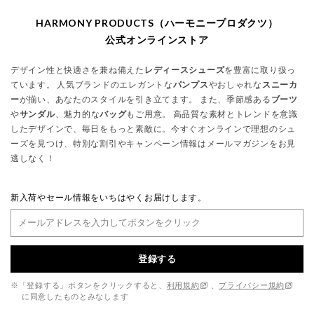
HARMONY PRODUCTS（ハーモニープロダクツ）
公式オンラインストア
デザイン性と快適さを兼ね備えた
レディースシューズ
を豊富に取り扱っ
ています。 人気ブランドのエレガントな
パンプス
やおしゃれな
スニーカ
ー
が揃い、あなたのスタイルを引き立てます。 また、季節感ある
ブーツ
や
サンダル
、魅力的な
バッグ
もご用意。 高品質な素材とトレンドを意識
したデザインで、毎日をもっと素敵に。今すぐオンラインで理想のシュ
ーズを見つけ、特別な割引やキャンペーン情報はメールマガジンをお見
逃しなく！
新入荷やセール情報をいちはやくお届けします。
登録する
※「登録する」ボタンをクリックすると、
利用規約
、
プライバシー規約
に同意したものとみなします