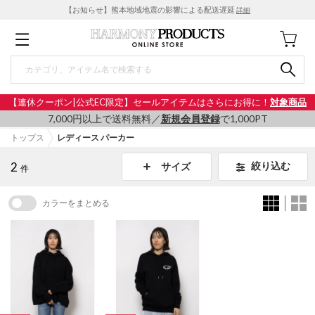
【お知らせ】熊本地域地震の影響による配送遅延
詳細
【連休クーポン|公式EC限定】セールアイテムはさらにお得に！
対象商品
7,000円以上で送料無料／
新規会員登録
で1,000PT
トップス
レディース パーカー
2
絞り込む
サイズ
件
カラーをまとめる