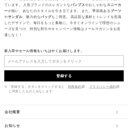
ています。 人気ブランドのエレガントな
パンプス
やおしゃれな
スニーカ
ー
が揃い、あなたのスタイルを引き立てます。 また、季節感ある
ブーツ
や
サンダル
、魅力的な
バッグ
もご用意。 高品質な素材とトレンドを意識
したデザインで、毎日をもっと素敵に。今すぐオンラインで理想のシュ
ーズを見つけ、特別な割引やキャンペーン情報はメールマガジンをお見
逃しなく！
新入荷やセール情報をいちはやくお届けします。
登録する
※「登録する」ボタンをクリックすると、
利用規約
、
プライバシー規約
に同意したものとみなします
会社概要
お知らせ