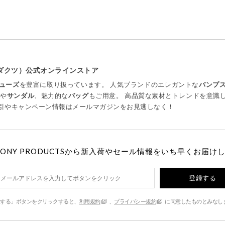
プロダクツ）公式オンラインストア
ューズ
を豊富に取り扱っています。 人気ブランドのエレガントな
パンプ
ツ
や
サンダル
、魅力的な
バッグ
もご用意。 高品質な素材とトレンドを意識
引やキャンペーン情報はメールマガジンをお見逃しなく！
MONY PRODUCTSから新入荷やセール情報をいち早くお届け
登録する
する」ボタンをクリックすると、
利用規約
、
プライバシー規約
に同意したものとみなし