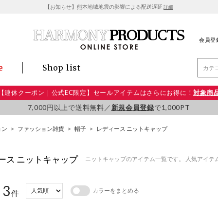
【お知らせ】熊本地域地震の影響による配送遅延
詳細
会員登
e
Shop list
【連休クーポン｜公式EC限定】セールアイテムはさらにお得に！
対象商
7,000円以上で送料無料／
新規会員登録
で1,000PT
ョン
>
ファッション雑貨
>
帽子
>
レディース ニットキャップ
ース ニットキャップ
ニットキャップのアイテム一覧です。 人気アイテ
3
カラーをまとめる
：
件