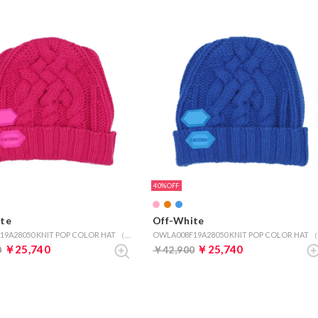
40%
te
Off-White
OWLA008F19A28050 KNIT POP COLOR HAT （ピンク）
￥25,740
￥25,740
0
￥42,900