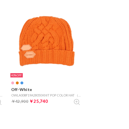
40%
Off-White
OWLA008F19A28050 KNIT POP COLOR HAT （ブルー）
OWLA008F19A28050 KNIT POP COLOR HAT （オレンジ）
￥25,740
￥42,900