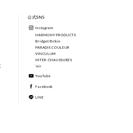
公式SNS
Instagram
HARMONY PRODUCTS
Bridget Birkin
PARADIS COULEUR
VINCULUM
INTER-CHAUSSURES
く
'eir
YouTube
Facebook
LINE