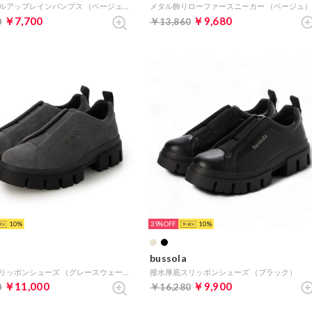
甲ゴムヒールアップレインパンプス （ベージュ雑材）
メタル飾りローファースニーカー （ベージュ
￥7,700
￥9,680
0
￥13,860
10
39%
10
bussola
撥水厚底スリッポンシューズ （グレースウェード）
撥水厚底スリッポンシューズ （ブラック）
￥11,000
￥9,900
0
￥16,280