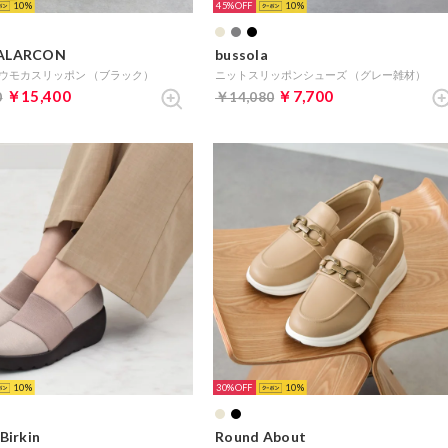
10
45%
10
ALARCON
bussola
ウモカスリッポン （ブラック）
ニットスリッポンシューズ （グレー雑材）
￥15,400
￥7,700
0
￥14,080
10
30%
10
Birkin
Round About