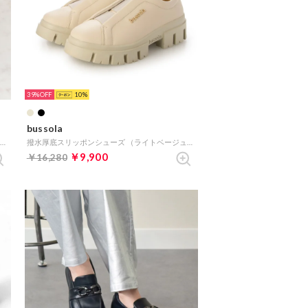
39%
10
bussola
甲ゴムヒールアップレインパンプス （ブラック雑材）
撥水厚底スリッポンシューズ （ライトベージュ）
￥9,900
￥16,280