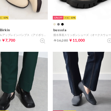
10
32%
10
Birkin
bussola
甲ゴムヒールアップレインパンプス （アイボリー雑材）
￥7,700
￥11,000
0
￥16,280