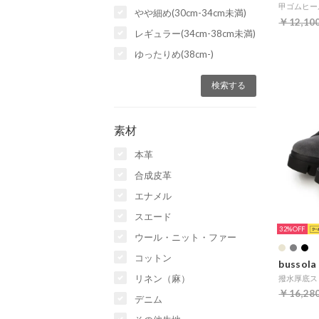
やや細め(30cm-34cm未満)
￥12,10
レギュラー(34cm-38cm未満)
ゆったりめ(38cm-)
素材
本革
合成皮革
エナメル
スエード
32%
ウール・ニット・ファー
コットン
bussola
リネン（麻）
￥16,28
デニム