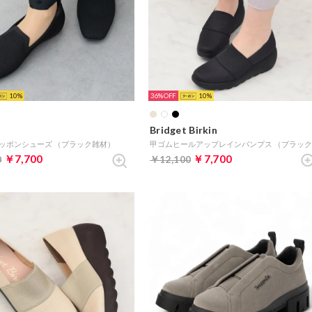
10
36%
10
Bridget Birkin
ッポンシューズ （ブラック雑材）
￥7,700
￥7,700
0
￥12,100