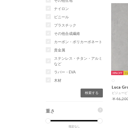
その他生地
ナイロン
ビニール
プラスチック
その他合成繊維
カーボン・ポリカーボネート
貴金属
ステンレス・チタン・アルミ
など
ラバー・EVA
38%
木材
Luca Gr
￥46,20
?
重さ
指定なし