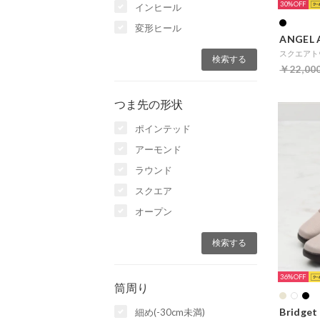
30%
インヒール
変形ヒール
ANGEL 
スクエアト
￥22,00
つま先の形状
ポインテッド
アーモンド
ラウンド
スクエア
オープン
36%
筒周り
Bridget 
細め(-30cm未満)