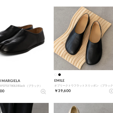
EMILE
 MARGIELA
3 P3753 T8013 Black （ブラック）
￥39,600
00