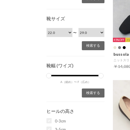
靴サイズ
〜
45%
bussola
ニットスリ
靴幅 (ワイズ)
￥14,08
A（細め）〜
F（広め）
ヒールの高さ
0-3cm
3-5cm