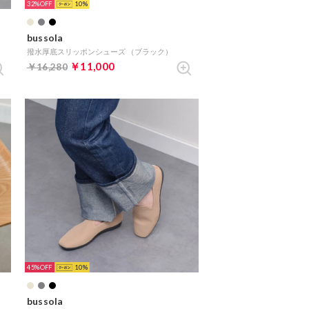
32%
10
bussola
撥水厚底スリッポンシューズ （ブラック）
￥11,000
￥16,280
45%
10
bussola