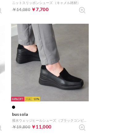
）
ニットスリッポンシューズ （キャメル雑材）
￥7,700
￥14,080
44%
10
bussola
撥水ウェッジヒールシューズ （ブラックコンビ）
￥11,000
￥19,800