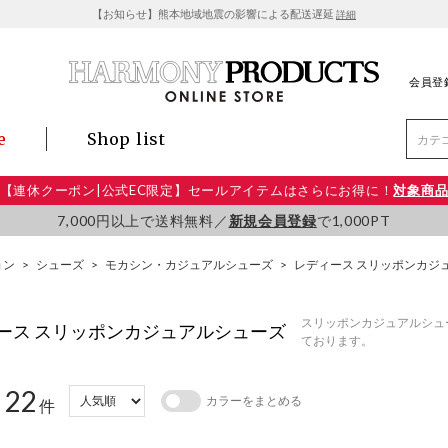
【お知らせ】熊本地域地震の影響による配送遅延
詳細
会員登
e
Shop list
【連休クーポン|公式EC限定】セールアイテムはさらにお得に！
対象商
7,000円以上で送料無料／
新規会員登録
で1,000PT
ョン
>
シューズ
>
モカシン・カジュアルシューズ
>
レディース スリッポンカジ
スリッポンカジュアルシュ
ース スリッポンカジュアルシューズ
ております。
22
カラーをまとめる
：
件