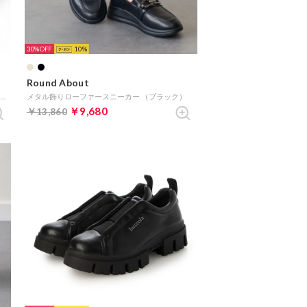
30%
10
Round About
撥水厚底スリッポンシューズ （オークスウェード）
メタル飾りローファースニーカー （ブラック）
￥9,680
￥13,860