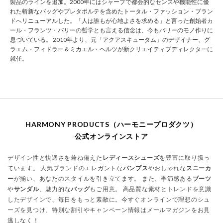
製品のラインを追加。2000年にはシャープで都会的なセンスや機能性に優
れた斬新なバッグやプレタポルテを含めたトータル・ファッション・ブラン
ドへリニューアルした。「人は誰もが心地よさを求める」と言った創始者カ
ール・フランツ・バリーの哲学とも言える信念は、今もバリーのモノ作りに
息づいている。 2010年より、元「アクアスキュータム」のデザイナー、グ
ラエム・フィドラー＆ミカエル・ヘルツが新クリエイティブディレクターに
就任。
HARMONY PRODUCTS（ハーモニープロダクツ）
公式オンラインストア
デザイン性と快適さを兼ね備えた
レディースシューズ
を豊富に取り扱っ
ています。 人気ブランドのエレガントな
パンプス
やおしゃれな
スニーカ
ー
が揃い、あなたのスタイルを引き立てます。 また、季節感ある
ブーツ
や
サンダル
、魅力的な
バッグ
もご用意。 高品質な素材とトレンドを意識
したデザインで、毎日をもっと素敵に。今すぐオンラインで理想のシュ
ーズを見つけ、特別な割引やキャンペーン情報はメールマガジンをお見
逃しなく！