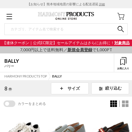
【お知らせ】熊本地域地震の影響による配送遅延
詳細
【連休クーポン｜公式EC限定】セールアイテムはさらにお得に！
対象商品
7,000円以上で送料無料／
新規会員登録
で1,000PT
BALLY
バリー
お気に入り
HARMONY PRODUCTS TOP
BALLY
8
絞り込む
サイズ
件
カラーをまとめる