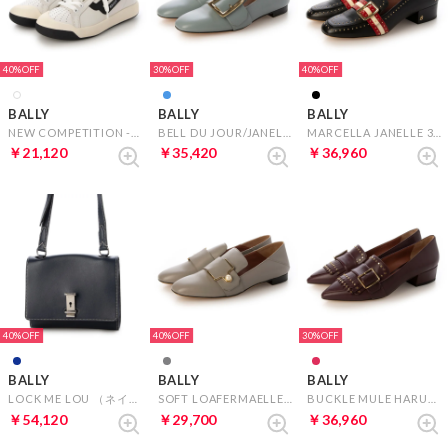
40%
30%
40%
BALLY
BALLY
BALLY
NEW COMPETITION -W 0300 （ホワイト）
BELL DU JOUR/JANELLE/48440 OPALE 19 （ライトブルー）
MARCELLA JANELLE 30-TSP （ブラック）
￥21,120
￥35,420
￥36,960
40%
40%
30%
BALLY
BALLY
BALLY
LOCK ME LOU （ネイビー）
SOFT LOAFERMAELLE （ライトグレー）
BUCKLE MULE HARUMI 35-FRINGES （ボルドー）
￥54,120
￥29,700
￥36,960