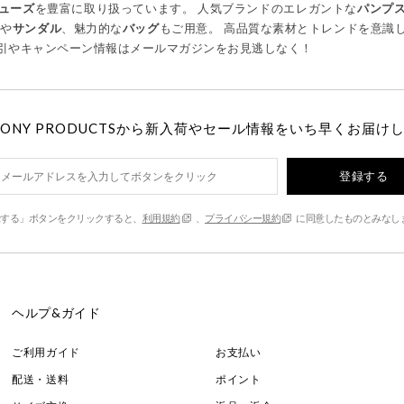
ューズ
を豊富に取り扱っています。 人気ブランドのエレガントな
パンプ
ツ
や
サンダル
、魅力的な
バッグ
もご用意。 高品質な素材とトレンドを意識
引やキャンペーン情報はメールマガジンをお見逃しなく！
MONY PRODUCTSから新入荷やセール情報をいち早くお届け
登録する
する」ボタンをクリックすると、
利用規約
、
プライバシー規約
に同意したものとみなし
ヘルプ&ガイド
ご利用ガイド
お支払い
配送・送料
ポイント