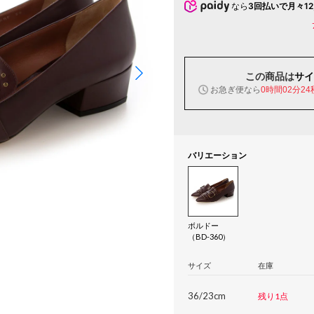
なら
3回払いで月々12
この商品は
サイ
お急ぎ便なら
0時間02分23
バリエーション
ボルドー
（BD-360）
サイズ
在庫
36/23cm
残り1点