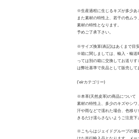
※生産過程に生じるキズが多少あ
また素材の特性上、若干の色ムラ
素材の特性となります。
予めご了承下さい。
※サイズ換算(表記)はあくまで目
※箱に関しましては、輸入・輸送
っては別の箱に交換してお送りす
は弊社基準で良品として販売して
(’eirカテゴリー)
※本革(天然皮革)の商品について
素材の特性上、多少のキズやシワ
汗や雨などで濡れた場合、色移り
きるだけ濡らさないようご注意下
※こちらはジェイドグループの審
けた並行輸入品となります。メー