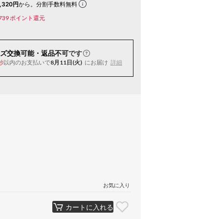
,320円
から。分割手数料無料
739
ポイント還元
ズ交換可能・返品不可
です
以内
のお支払いで
8月11日(火)
にお届け
詳細
秒
お気に入り
カートに入れる