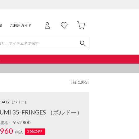
録
ご利用ガイド
品
[ 前に戻る ]
BALLY
（バリー）
RUMI 35-FRINGES （ボルドー）
￥52,800
常価格：
960
30%OFF
税込