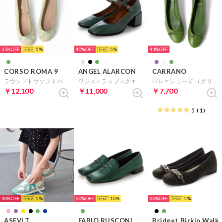
35%
5
40%
5
41%
CORSO ROMA 9
ANGEL ALARCON
CARRANO
ラウンドトウソフトバレエシューズ （グリーンスウェード）
ワンストラップスクエアトウパンプス （グリーン）
バレエシューズ （グリーン）
￥12,100
￥11,000
￥7,700
5
(1)
30%
5
30%
10
36%
5
ASFVLT
FABIO RUSCONI
Bridget Birkin Walk