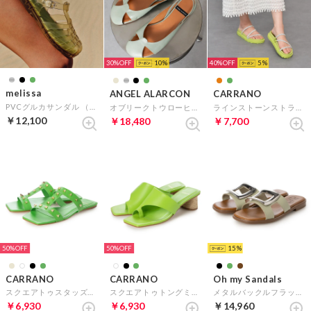
30%
10
40%
5
melissa
ANGEL ALARCON
CARRANO
PVCグルカサンダル （ライトグリーン）
オブリークトウローヒールバックバンド （グリーン）
ラインストーンストラップサンダル （グリーン）
￥12,100
￥18,480
￥7,700
50%
50%
15
CARRANO
CARRANO
Oh my Sandals
スクエアトゥスタッズフラットサンダル （グリーン）
スクエアトゥトングミュールサンダル （ライトグリーン）
メタルバックルフラットサンダル （ライトグリーン）
￥6,930
￥6,930
￥14,960