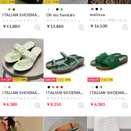
15
15
melissa
ITALIAN SHOEMAKERS
Oh my Sandals
TストラップPVCバレエ （グリーン）
シャイニーストラップトングサンダル （ペパーミント雑材）
ステッチフラットミュールサンダル （ライトグリーン）
￥16,500
￥11,880
￥13,860
40%
10
30%
10
40%
5
ITALIAN SHOEMAKERS
ITALIAN SHOEMAKERS
ITALIAN SHOEMAKERS
フラワーベルトトングサンダル （グリーン）
ダブルラインストーンフットベッドサンダル （グリーン）
フットベッドミュールサンダル （グリーン）
￥6,380
￥8,250
￥6,380