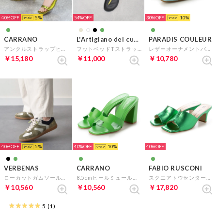
40%
5
54%
30%
10
CARRANO
L'Artigiano del cuoio
PARADIS COULEUR
アンクルストラップヒールサンダル （グリーン）
フットベッドTストラップトングサンダル （グリーンエナメル）
レザーオーナメントバックバンドパンプス （グリーンコンビ）
￥15,180
￥11,000
￥10,780
40%
5
40%
10
40%
VERBENAS
CARRANO
FABIO RUSCONI
ローカットガムソールスニーカー （グリーンコンビ）
8.5cmヒールミュールサンダル （グリーン）
スクエアトウセンターシームミュール （グリーン）
￥10,560
￥10,560
￥17,820
5
(1)