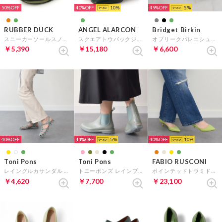
50%
40%
10
49%
5
RUBBER DUCK
ANGEL ALARCON
Bridget Birkin
スニーカーソールスノーブーツ （グリーン雑材）
スクエアトウバックジップショートブーツ （グリーン）
オブリークバレエシューズ （グリーン雑材）
￥5,390
￥15,180
￥6,600
40%
41%
5
40%
10
Toni Pons
Toni Pons
FABIO RUSCONI
レイングルカサンダル （グリーン）
トニーポンズ レインブーツ （グリーン）
ポインテッドトウミドルヒールパンプス （ライトグリーン）
￥4,620
￥7,700
￥23,100