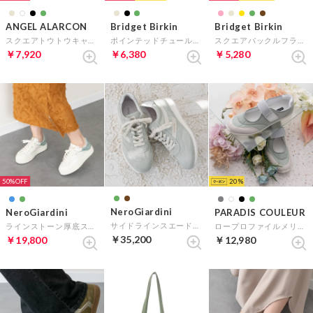
ANGEL ALARCON
Bridget Birkin
Bridget Birkin
スクエアトウトウキャップパンプス （グリーン）
ポインテッドチュールバレエシューズ （グリーン雑材）
スクエアバックルフラットシューズ （グリーンスウェード）
￥7,920
￥6,380
￥5,280
50%
20
NeroGiardini
NeroGiardini
PARADIS COULEUR
サイドラインスエードスニーカー （ペパーミントコンビ）
ラインストーン厚底スニーカー （グリーンコンビ）
ロープロファイルメリージェーンスニーカー （グリーンコンビ）
￥35,200
￥19,800
￥12,980