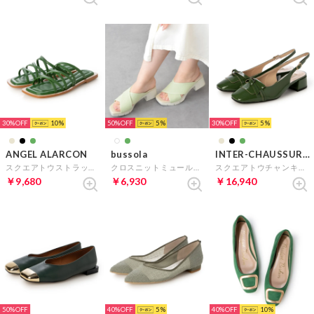
30%
10
50%
5
30%
5
ANGEL ALARCON
bussola
INTER-CHAUSSURES
スクエアトウストラップフラットサンダル （グリーン）
クロスニットミュールサンダル （グリーン雑材）
スクエアトウチャンキーヒールバックバンド （グリーンエナメル）
￥9,680
￥6,930
￥16,940
50%
40%
5
40%
10