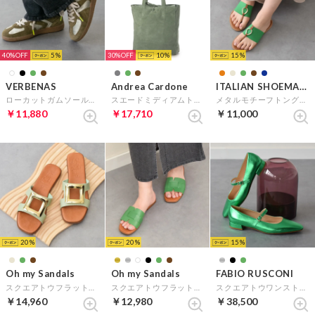
40%
5
30%
10
15
VERBENAS
Andrea Cardone
ITALIAN SHOEMAKERS
ローカットガムソールスニーカー （グリーンコンビ）
スエードミディアムトートバッグ （グリーンスウェード）
メタルモチーフトングサンダル （グリーン雑材）
￥11,880
￥17,710
￥11,000
20
20
15
Oh my Sandals
Oh my Sandals
FABIO RUSCONI
スクエアトウフラットバックルサンダル （ライトグリーン）
スクエアトウフラットレザーサンダル （グリーン）
スクエアトウワンストラップパンプス （グリーン）
￥14,960
￥12,980
￥38,500