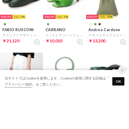
40%
5
30%
5
40%
10
FABIO RUSCONI
CARRANO
Andrea Cardone
ラウンドトウサケットチェーンローファー （グリーン）
イントレチャートミュールサンダル （グリーン）
スモールサイズスエードバッグ （グリーンスウェード）
￥21,120
￥10,010
￥13,200
当サイトではCookieを使用します。Cookieの使用に関する詳細は「
OK
プライバシー規約
」をご覧ください。
40%
5
30%
10
40%
5
Andrea Cardone
Andrea Cardone
Andrea Cardone
ツイストハンドルギャザーフラップバッグ （グリーン）
レザーハンドルミニバッグ （グリーン）
イントレチャートレザーショルダーバッグ （グリーンコンビ）
￥17,160
￥15,400
￥17,820