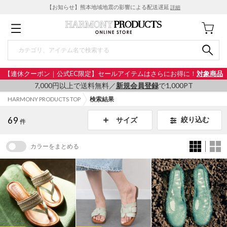
【お知らせ】熊本地域地震の影響による配送遅延
詳細
【連休クーポン｜公式EC限定】セールアイテムはさらにお得に！
対象商品
7,000円以上で送料無料／
新規会員登録
で1,000PT
HARMONY PRODUCTS TOP
検索結果
69
絞り込む
サイズ
件
カラーをまとめる