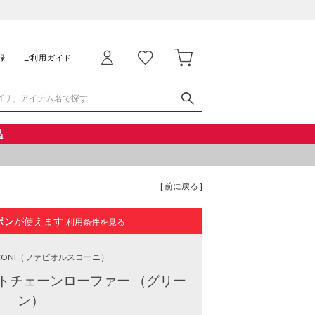
録
ご利用ガイド
品
[ 前に戻る ]
ポン
が使えます
利用条件を見る
CONI
（ファビオルスコーニ）
トチェーンローファー （グリー
ン）