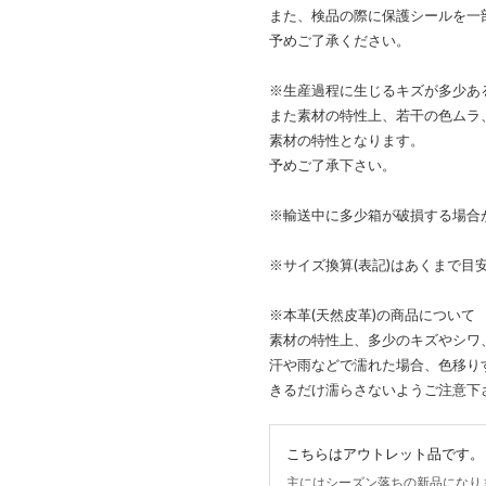
また、検品の際に保護シールを一
予めご了承ください。
※生産過程に生じるキズが多少あ
また素材の特性上、若干の色ムラ
素材の特性となります。
予めご了承下さい。
※輸送中に多少箱が破損する場合
※サイズ換算(表記)はあくまで目
※本革(天然皮革)の商品について
素材の特性上、多少のキズやシワ
汗や雨などで濡れた場合、色移り
きるだけ濡らさないようご注意下
こちらはアウトレット品です。
主にはシーズン落ちの新品になり