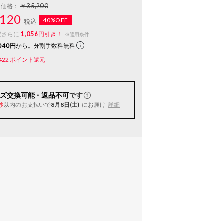
￥35,200
常価格：
120
40%OFF
税込
1,056
ばさらに
円引き！
※適用条件
040円
から。分割手数料無料
422
ポイント還元
ズ交換可能・返品不可
です
以内
のお支払いで
8月8日(土)
にお届け
詳細
秒