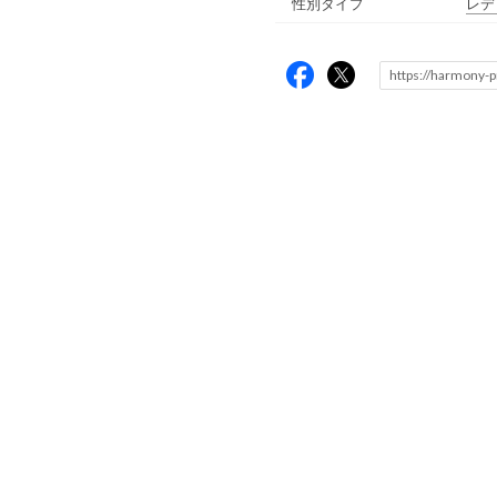
性別タイプ
レデ