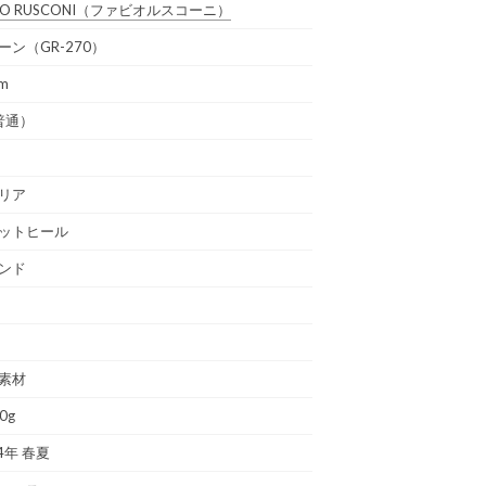
IO RUSCONI
（ファビオルスコーニ）
ーン（GR-270）
cm
普通）
リア
ットヒール
ンド
素材
0g
4年 春夏