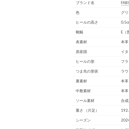
ブランド名
FAB
色
グリ
ヒールの高さ
0.5
靴幅
E（
表素材
本革
原産国
イタ
ヒールの形
フラ
つま先の形状
ラウ
裏素材
本革
中敷素材
本革
ソール素材
合成
重さ
（片足）
192.
シーズン
202