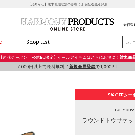
【お知らせ】熊本地域地震の影響による配送遅延
詳細
会員登
e
Shop list
【連休クーポン｜公式EC限定】セールアイテムはさらにお得に！
対象商
7,000円以上で送料無料／
新規会員登録
で1,000PT
5% OFF
クー
FABIO RUS
ラウンドトウサケッ