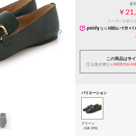
通
￥21,
クーポンを使え
なら
3回払いで月々7,
この商品は
サイ
お急ぎ便なら
3時間29分39
バリエーション
グリーン
（GR-270）