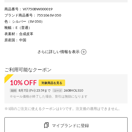
商品番号
： VI7750BW000019
ブランド商品番号
： 755106 SV-350
色
： シルバー（SV-350）
靴幅
： E（普通）
表素材
： 合成皮革
原産国
： 中国
さらに詳しい情報を表示
ご利用可能なクーポン
10
%
OFF
対象商品を見る
8月7日 (Fri) 23:59まで
2608HOLS10
期間
コード
※セール価格が終了した場合、割引は無効になります
※1回のご注文に使えるクーポンは1つです。注文後の適用はできません。
マイブランドに登録