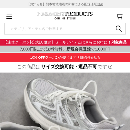
【お知らせ】熊本地域地震の影響による配送遅延
詳細
【連休クーポン|公式EC限定】セールアイテムはさらにお得に！
対象商品
7,000円以上で送料無料／
新規会員登録
で1,000PT
10% OFF
クーポン
が使えます
利用条件を見る
この商品は
サイズ交換可能・返品不可
です