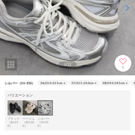
1
/
12
1
シルバー（SV-350）
36/23.0-23.5cm
○
37/23.5-24.0cm
○
38/24.0-24.5cm
○
バリエーション
ブラック
ベージュ
シルバー
（BL-01
（BG-06
（SV-35
0）
0）
0）