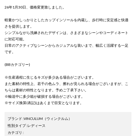
26年1月30日、価格変更致しました。
軽量かつしっかりとしたカップインソールを内蔵し、歩行時に安定感と快適
さを提供します。
シンプルながら洗練されたデザインは、さまざまなシーンやコーディネート
に対応可能。
日常のアクティブなシーンからカジュアルな装いまで、幅広く活躍する一足
です。
(BBカテゴリー)
※生産過程に生じるキズが多少ある場合がございます。
また素材の特性上、若干の色ムラ、擦れが見られる場合がございますが、こ
ちらは素材の特性となります。予めご了承下さい。
※輸送中に多少箱が破損する場合がございます。
※サイズ換算(表記)はあくまで目安となります。
ブランド
:
VINCULUM
（ウィンクルム）
性別タイプ
:
レディース
カテゴリ
: