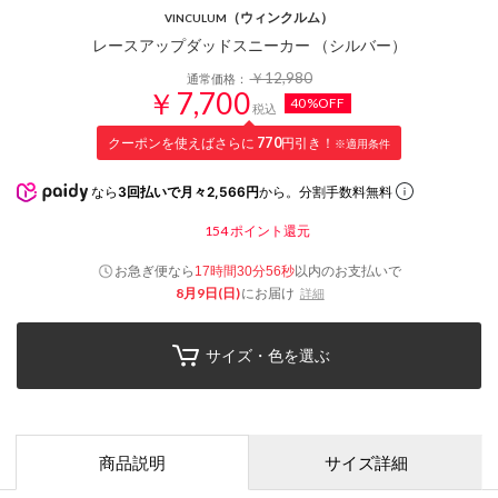
（ウィンクルム）
VINCULUM
レースアップダッドスニーカー （シルバー）
￥12,980
通常価格：
￥7,700
40%OFF
税込
クーポンを使えばさらに
770
円引き！
※適用条件
なら
3回払いで月々2,566円
から。分割手数料無料
154
ポイント還元
お急ぎ便なら
以内
のお支払いで
17時間30分55秒
8月9日(日)
にお届け
詳細
サイズ・色を選ぶ
商品説明
サイズ詳細