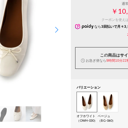
通
￥10,
クーポンを使え
なら
3回払いで月々3,
この商品は
サイ
お急ぎ便なら
9時間10分22
バリエーション
オフホワイト
ベージュ
（OWH-030）
（BG-060）