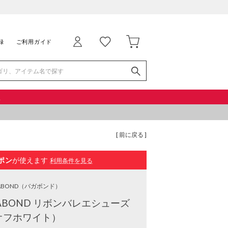
録
ご利用ガイド
品
[ 前に戻る ]
ポン
が使えます
利用条件を見る
ABOND
（バガボンド）
ABOND リボンバレエシューズ
オフホワイト）