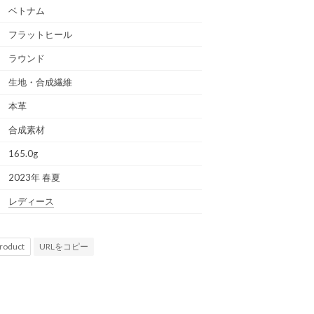
ベトナム
フラットヒール
ラウンド
生地・合成繊維
本革
合成素材
165.0g
2023年 春夏
レディース
URLをコピー