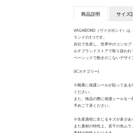
商品説明
サイズ
VAGABOND（ヴァガボンド）
ランドの1つです。
自社で生産し、世界中のコンセプ
ルチブランドストアで取り扱われ
ベーシックで飽きのこないデザイ
(ICカテゴリー)
※靴裏に保護シールが貼ってある
ください。
また、検品の際に保護シールを一
予めご了承ください。
※生産過程に生じるキズが多少あ
また素材の特性上、若干の色ムラ
素材の特性となります。