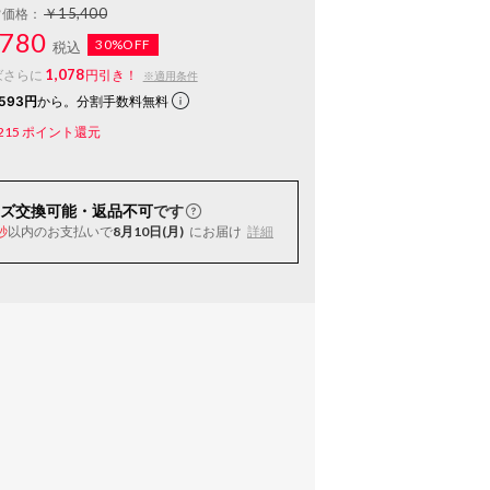
￥15,400
常価格：
780
30%OFF
税込
1,078
ばさらに
円引き！
※適用条件
593円
から。分割手数料無料
215
ポイント還元
ズ交換可能・返品不可
です
以内
のお支払いで
8月10日(月)
にお届け
詳細
秒