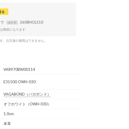
見る
まで
2608HOLS10
コード
は無効になります
です。注文後の適用はできません。
VA8970BW00114
E31500 OWH-030
VAGABOND
（バガボンド）
オフホワイト（OWH-030）
1.0cm
本革