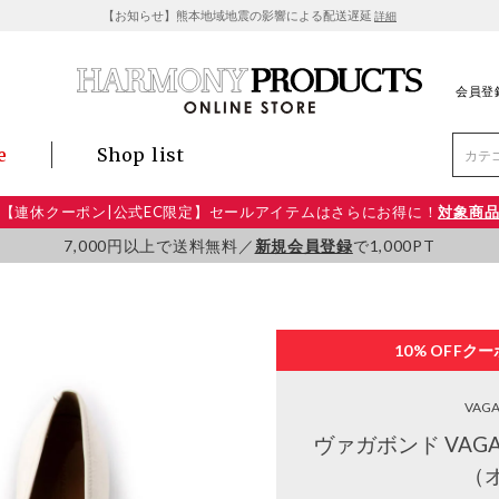
【お知らせ】熊本地域地震の影響による配送遅延
詳細
会員登
e
Shop list
【連休クーポン|公式EC限定】セールアイテムはさらにお得に！
対象商
7,000円以上で送料無料／
新規会員登録
で1,000PT
10% OFF
クー
VAG
ヴァガボンド VAG
（