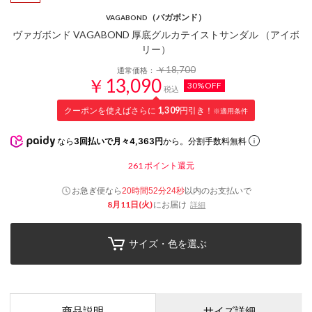
（バガボンド）
VAGABOND
ヴァガボンド VAGABOND 厚底グルカテイストサンダル （アイボ
リー）
￥18,700
通常価格：
￥13,090
30%OFF
税込
クーポンを使えばさらに
1,309
円引き！
※適用条件
なら
3回払いで月々4,363円
から。分割手数料無料
261
ポイント還元
お急ぎ便なら
以内
のお支払いで
20時間52分23秒
8月11日(火)
にお届け
詳細
サイズ・色を選ぶ
商品説明
サイズ詳細