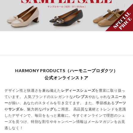
HARMONY PRODUCTS（ハーモニープロダクツ）
公式オンラインストア
デザイン性と快適さを兼ね備えた
レディースシューズ
を豊富に取り扱っ
ています。 人気ブランドのエレガントな
パンプス
やおしゃれな
スニーカ
ー
が揃い、あなたのスタイルを引き立てます。 また、季節感ある
ブーツ
や
サンダル
、魅力的な
バッグ
もご用意。 高品質な素材とトレンドを意識
したデザインで、毎日をもっと素敵に。今すぐオンラインで理想のシュ
ーズを見つけ、特別な割引やキャンペーン情報はメールマガジンをお見
逃しなく！