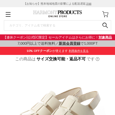
【お知らせ】熊本地域地震の影響による配送遅延
詳細
【連休クーポン|公式EC限定】セールアイテムはさらにお得に！
対象商品
7,000円以上で送料無料／
新規会員登録
で1,000PT
10% OFF
クーポン
が使えます
利用条件を見る
この商品は
サイズ交換可能・返品不可
です