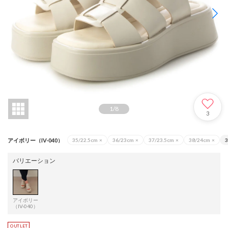
1
/
8
3
アイボリー（IV-040）
35/22.5cm
×
36/23cm
×
37/23.5cm
×
38/24cm
×
3
バリエーション
アイボリー
（IV-040）