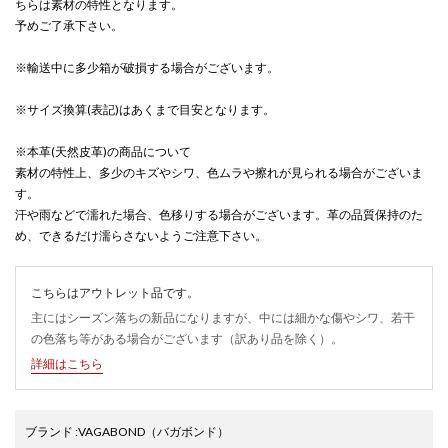
ちらは素材の特性となります。
予めご了承下さい。
※輸送中に多少箱が破損する場合がございます。
※サイズ換算(表記)はあくまで目安となります。
※本革(天然皮革)の商品について
素材の特性上、多少のキズやシワ、色ムラや擦れが見られる場合がございま
す。
汗や雨などで濡れた場合、色移りする場合がございます。革の品質保持のた
め、できるだけ濡らさないようご注意下さい。
こちらはアウトレット品です。
主にはシーズン落ちの新品になりますが、中には細かな傷やシワ、若干
の色落ち等がある場合がございます（訳あり品を除く）。
詳細はこちら
ブランド
:
VAGABOND
（バガボンド）