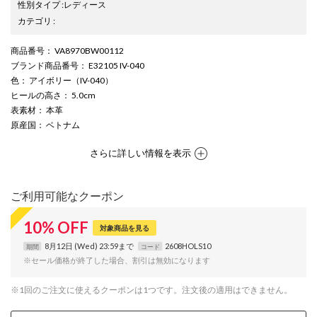
性別タイプ
:
レディース
カテゴリ
:
商品番号
： VA8970BW00112
ブランド商品番号
： E32105 IV-040
色
： アイボリー（IV-040）
ヒールの高さ
： 5.0cm
表素材
： 本革
原産国
： ベトナム
さらに詳しい情報を表示
ご利用可能なクーポン
10
%
OFF
対象商品を見る
8月12日 (Wed) 23:59まで
2608HOLS10
期間
コード
※セール価格が終了した場合、割引は無効になります
※1回のご注文に使えるクーポンは1つです。注文後の適用はできません。