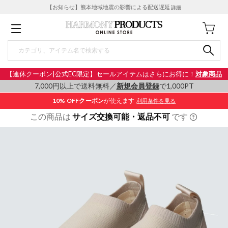
【お知らせ】熊本地域地震の影響による配送遅延
詳細
【連休クーポン|公式EC限定】セールアイテムはさらにお得に！
対象商品
7,000円以上で送料無料／
新規会員登録
で1,000PT
10% OFF
クーポン
が使えます
利用条件を見る
この商品は
サイズ交換可能・返品不可
です