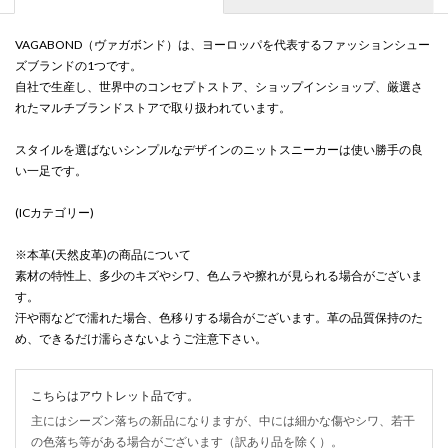
VAGABOND（ヴァガボンド）は、ヨーロッパを代表するファッションシュー
ズブランドの1つです。
自社で生産し、世界中のコンセプトストア、ショップインショップ、厳選さ
れたマルチブランドストアで取り扱われています。
スタイルを選ばないシンプルなデザインのニットスニーカーは使い勝手の良
い一足です。
(ICカテゴリー)
※本革(天然皮革)の商品について
素材の特性上、多少のキズやシワ、色ムラや擦れが見られる場合がございま
す。
汗や雨などで濡れた場合、色移りする場合がございます。革の品質保持のた
め、できるだけ濡らさないようご注意下さい。
こちらはアウトレット品です。
主にはシーズン落ちの新品になりますが、中には細かな傷やシワ、若干
の色落ち等がある場合がございます（訳あり品を除く）。