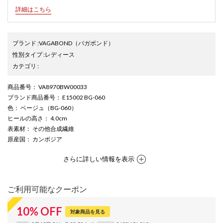
詳細はこちら
ブランド
:
VAGABOND
（バガボンド）
性別タイプ
:
レディース
カテゴリ
:
商品番号
： VA8970BW00033
ブランド商品番号
： E15002 BG-060
色
： ベージュ（BG-060）
ヒールの高さ
： 4.0cm
表素材
： その他合成繊維
原産国
： カンボジア
さらに詳しい情報を表示
ご利用可能なクーポン
10
%
OFF
対象商品を見る