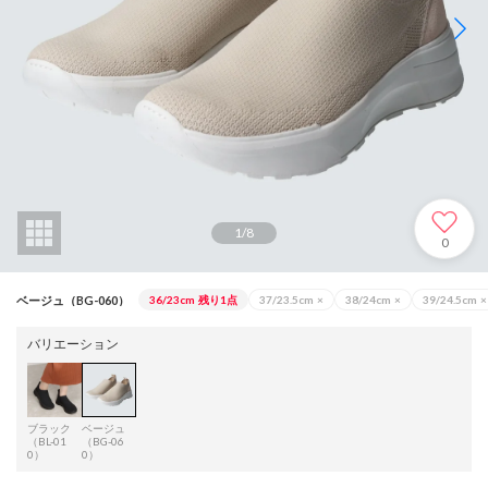
1
/
8
0
ベージュ（BG-060）
36/23cm
残り1点
37/23.5cm
×
38/24cm
×
39/24.5cm
×
バリエーション
ブラック
ベージュ
（BL-01
（BG-06
0）
0）