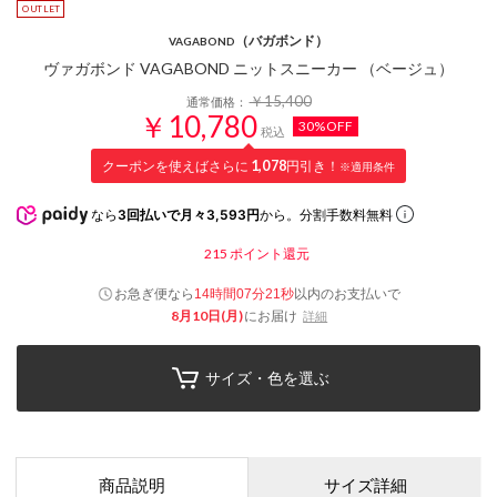
（バガボンド）
VAGABOND
ヴァガボンド VAGABOND ニットスニーカー （ベージュ）
￥15,400
通常価格：
￥10,780
30%OFF
税込
クーポンを使えばさらに
1,078
円引き！
※適用条件
なら
3回払いで月々3,593円
から。分割手数料無料
215
ポイント還元
お急ぎ便なら
以内
のお支払いで
14時間07分20秒
8月10日(月)
にお届け
詳細
サイズ・色を選ぶ
商品説明
サイズ詳細