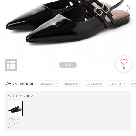
1
/
6
0
ブラック（BL-010）
35/22.5cm
×
36/23cm
×
37/23.5cm
×
38/24cm
×
39
バリエーション
ブラック
（BL-01
0）