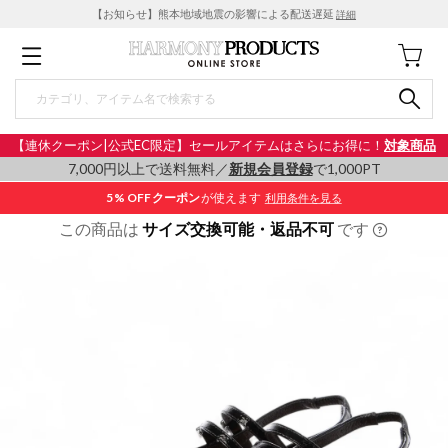
【お知らせ】熊本地域地震の影響による配送遅延
詳細
【連休クーポン|公式EC限定】セールアイテムはさらにお得に！
対象商品
7,000円以上で送料無料／
新規会員登録
で1,000PT
5% OFF
クーポン
が使えます
利用条件を見る
この商品は
サイズ交換可能・返品不可
です