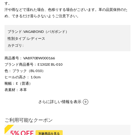
す。
汗や雨などで濡れた場合、色移りする場合がございます。革の品質保持のた
め、できるだけ濡らさないようご注意下さい。
ブランド
:
VAGABOND
（バガボンド）
性別タイプ
:
レディース
カテゴリ
:
商品番号
： VA8970BW000166
ブランド商品番号
： E1302E BL-010
色
： ブラック（BL-010）
ヒールの高さ
： 1.0cm
靴幅
： E（普通）
表素材
： 本革
さらに詳しい情報を表示
ご利用可能なクーポン
5
%
OFF
対象商品を見る