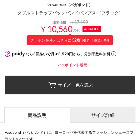
（バガボンド）
VAGABOND
ダブルストラップバックバンドパンプス （ブラック）
￥17,600
通常価格：
￥10,560
40%OFF
税込
クーポンを使えばさらに
528
円引き！
※適用条件
なら
3回払いで月々3,520円
から。分割手数料無料
211
ポイント還元
サイズ・色を選ぶ
商品説明
サイズ詳細
Vagabond（バガボンド）は、ヨーロッパを代表するファッションシューズブ
ランドの1つです。