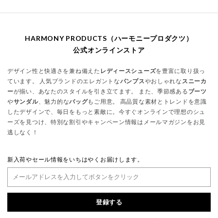
HARMONY PRODUCTS（ハーモニープロダクツ）
公式オンラインストア
デザイン性と快適さを兼ね備えた
レディースシューズ
を豊富に取り扱っ
ています。 人気ブランドのエレガントな
パンプス
やおしゃれな
スニーカ
ー
が揃い、あなたのスタイルを引き立てます。 また、季節感ある
ブーツ
や
サンダル
、魅力的な
バッグ
もご用意。 高品質な素材とトレンドを意識
したデザインで、毎日をもっと素敵に。今すぐオンラインで理想のシュ
ーズを見つけ、特別な割引やキャンペーン情報はメールマガジンをお見
逃しなく！
新入荷やセール情報をいちはやくお届けします。
登録する