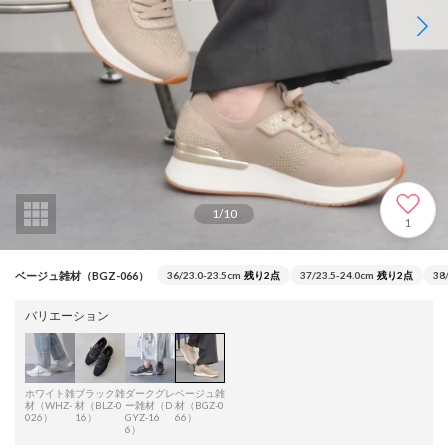
1
/
10
1
ベージュ雑材（BGZ-066）
36/23.0-23.5cm
残り2点
37/23.5-24.0cm
残り2点
38
バリエーション
ホワイト雑
ブラック雑
ダークグレ
ベージュ雑
材（WHZ-
材（BLZ-0
ー雑材（D
材（BGZ-0
026）
16）
GYZ-16
66）
6）