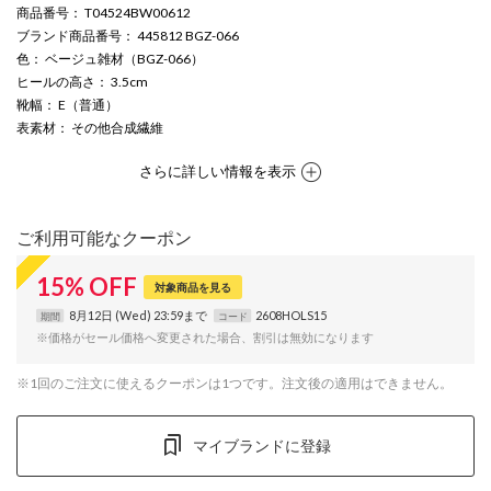
商品番号
： T04524BW00612
ブランド商品番号
： 445812 BGZ-066
色
： ベージュ雑材（BGZ-066）
ヒールの高さ
： 3.5cm
靴幅
： E（普通）
表素材
： その他合成繊維
さらに詳しい情報を表示
ご利用可能なクーポン
15
%
OFF
対象商品を見る
8月12日 (Wed) 23:59まで
2608HOLS15
期間
コード
※価格がセール価格へ変更された場合、割引は無効になります
※1回のご注文に使えるクーポンは1つです。注文後の適用はできません。
マイブランドに登録