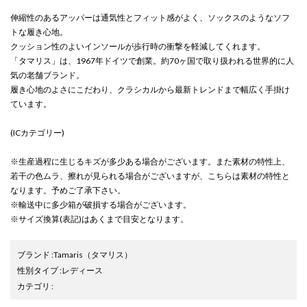
伸縮性のあるアッパーは通気性とフィット感がよく、ソックスのようなソフ
トな履き心地。
クッション性のよいインソールが歩行時の衝撃を軽減してくれます。
「タマリス」は、1967年ドイツで創業。約70ヶ国で取り扱われる世界的に人
気の老舗ブランド。
履き心地のよさにこだわり、クラシカルから最新トレンドまで幅広く手掛け
ています。
(ICカテゴリー)
※生産過程に生じるキズが多少ある場合がございます。また素材の特性上、
若干の色ムラ、擦れが見られる場合がございますが、こちらは素材の特性と
なります。予めご了承下さい。
※輸送中に多少箱が破損する場合がございます。
※サイズ換算(表記)はあくまで目安となります。
ブランド
:
Tamaris
（タマリス）
性別タイプ
:
レディース
カテゴリ
: