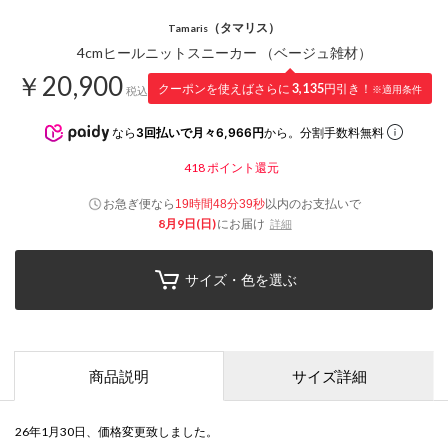
（タマリス）
Tamaris
4cmヒールニットスニーカー （ベージュ雑材）
￥20,900
クーポンを使えばさらに
3,135
円引き！
※適用条件
税込
なら
3回払いで月々6,966円
から。分割手数料無料
418
ポイント還元
お急ぎ便なら
以内
のお支払いで
19時間48分38秒
8月9日(日)
にお届け
詳細
サイズ・色を選ぶ
商品説明
サイズ詳細
26年1月30日、価格変更致しました。