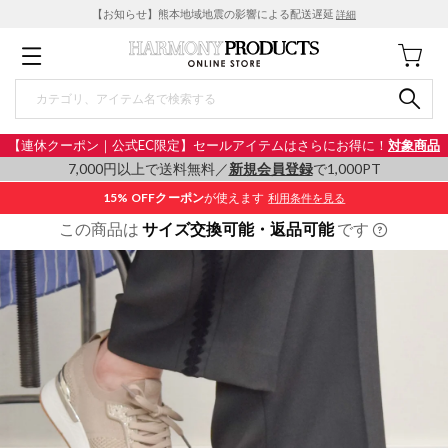
【お知らせ】熊本地域地震の影響による配送遅延
詳細
【連休クーポン｜公式EC限定】セールアイテムはさらにお得に！
対象商品
7,000円以上で送料無料／
新規会員登録
で1,000PT
15% OFF
クーポン
が使えます
利用条件を見る
この商品は
サイズ交換可能・返品可能
です