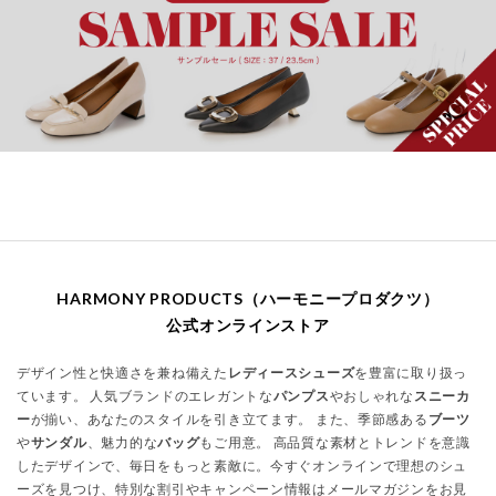
HARMONY PRODUCTS（ハーモニープロダクツ）
公式オンラインストア
デザイン性と快適さを兼ね備えた
レディースシューズ
を豊富に取り扱っ
ています。 人気ブランドのエレガントな
パンプス
やおしゃれな
スニーカ
ー
が揃い、あなたのスタイルを引き立てます。 また、季節感ある
ブーツ
や
サンダル
、魅力的な
バッグ
もご用意。 高品質な素材とトレンドを意識
したデザインで、毎日をもっと素敵に。今すぐオンラインで理想のシュ
ーズを見つけ、特別な割引やキャンペーン情報はメールマガジンをお見