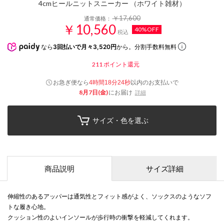
4cmヒールニットスニーカー （ホワイト雑材）
￥17,600
通常価格：
￥10,560
40%OFF
税込
なら
3回払いで月々3,520円
から。分割手数料無料
211
ポイント還元
お急ぎ便なら
以内
のお支払いで
4時間18分24秒
8月7日(金)
にお届け
詳細
サイズ・色を選ぶ
商品説明
サイズ詳細
伸縮性のあるアッパーは通気性とフィット感がよく、ソックスのようなソフ
トな履き心地。
クッション性のよいインソールが歩行時の衝撃を軽減してくれます。