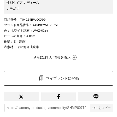
性別タイプ
:
レディース
カテゴリ
:
商品番号
： T04524BW00599
ブランド商品番号
： 445809 WHZ-026
色
： ホワイト雑材（WHZ-026）
ヒールの高さ
： 4.0cm
靴幅
： E（普通）
表素材
： その他合成繊維
さらに詳しい情報を表示
マイブランドに登録
URLをコピー