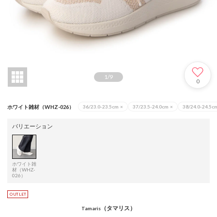
1
/
9
0
ホワイト雑材（WHZ-026）
36/23.0-23.5cm
×
37/23.5-24.0cm
×
38/24.0-24.5c
バリエーション
ホワイト雑
材（WHZ-
026）
（タマリス）
Tamaris