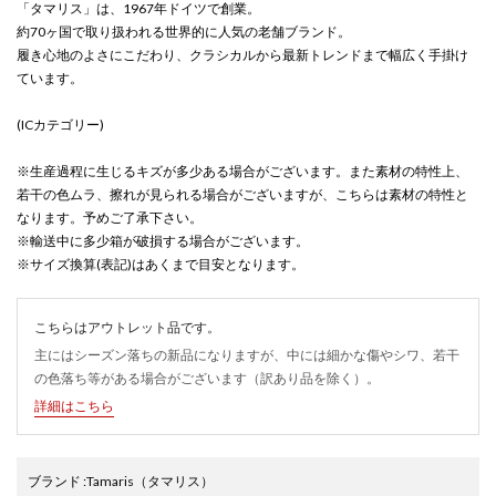
「タマリス」は、1967年ドイツで創業。
約70ヶ国で取り扱われる世界的に人気の老舗ブランド。
履き心地のよさにこだわり、クラシカルから最新トレンドまで幅広く手掛け
ています。
(ICカテゴリー)
※生産過程に生じるキズが多少ある場合がございます。また素材の特性上、
若干の色ムラ、擦れが見られる場合がございますが、こちらは素材の特性と
なります。予めご了承下さい。
※輸送中に多少箱が破損する場合がございます。
※サイズ換算(表記)はあくまで目安となります。
こちらはアウトレット品です。
主にはシーズン落ちの新品になりますが、中には細かな傷やシワ、若干
の色落ち等がある場合がございます（訳あり品を除く）。
詳細はこちら
ブランド
:
Tamaris
（タマリス）