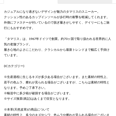
カジュアルになり過ぎないデザインが魅力のタマリスのスニーカー。
クッション性のあるカップインソールが歩行時の衝撃を軽減してくれます。
外側にファスナーが付いているので脱ぎ履きがしやすく、デイリーにもご旅
行にもおすすめです。
「タマリス」は、1967年ドイツで創業。約70ヶ国で取り扱われる世界的に人
気の老舗ブランド。
履き心地のよさにこだわり、クラシカルから最新トレンドまで幅広く手掛け
ています。
(ICカテゴリー)
※生産過程に生じるキズが多少ある場合がございます。また素材の特性上、
若干の色ムラ、擦れが見られる場合がございますが、こちらは素材の特性と
なります。予めご了承下さい。
※輸送中に多少箱が破損する場合がございます。
※サイズ換算(表記)はあくまで目安となります。
※本革(天然皮革)の商品について
素材の特性上、多少のキズやシワ、色ムラや擦れが見られる場合がございま