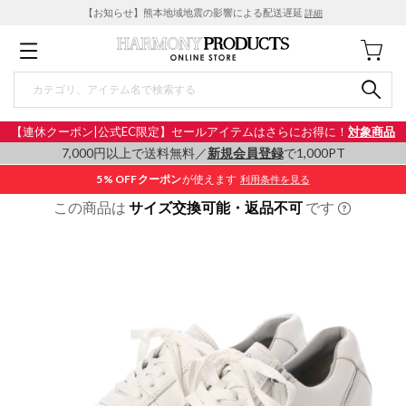
【お知らせ】熊本地域地震の影響による配送遅延
詳細
【連休クーポン|公式EC限定】セールアイテムはさらにお得に！
対象商品
7,000円以上で送料無料／
新規会員登録
で1,000PT
5% OFF
クーポン
が使えます
利用条件を見る
この商品は
サイズ交換可能・返品不可
です