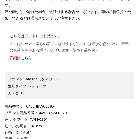
す。
汗や雨などで濡れた場合、色移りする場合がございます。革の品質保持のた
め、できるだけ濡らさないようご注意下さい。
こちらはアウトレット品です。
主にはシーズン落ちの新品になりますが、中には細かな傷やシワ、若干
の色落ち等がある場合がございます（訳あり品を除く）。
詳細はこちら
ブランド
:
Tamaris
（タマリス）
性別タイプ
:
レディース
カテゴリ
:
商品番号
： T04524BW00595
ブランド商品番号
： 445807 WH-020
色
： ホワイト（WH-020）
ヒールの高さ
： 4.0cm
靴幅
： E（普通）
表素材
： 本革