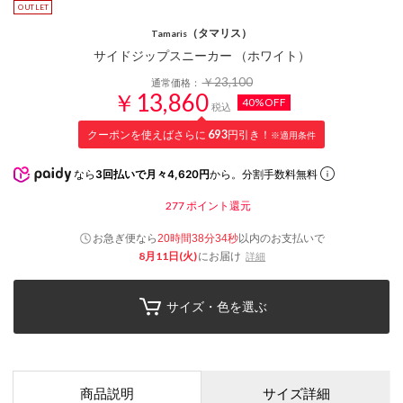
（タマリス）
Tamaris
サイドジップスニーカー （ホワイト）
￥23,100
通常価格：
￥13,860
40%OFF
税込
クーポンを使えばさらに
693
円引き！
※適用条件
なら
3回払いで月々4,620円
から。分割手数料無料
277
ポイント還元
お急ぎ便なら
以内
のお支払いで
20時間38分33秒
8月11日(火)
にお届け
詳細
サイズ・色を選ぶ
商品説明
サイズ詳細