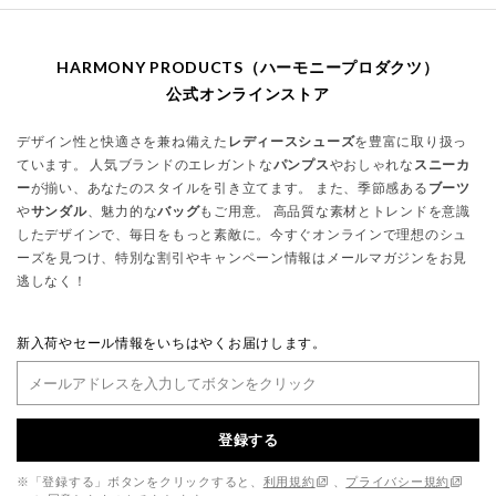
HARMONY PRODUCTS（ハーモニープロダクツ）
公式オンラインストア
デザイン性と快適さを兼ね備えた
レディースシューズ
を豊富に取り扱っ
ています。 人気ブランドのエレガントな
パンプス
やおしゃれな
スニーカ
ー
が揃い、あなたのスタイルを引き立てます。 また、季節感ある
ブーツ
や
サンダル
、魅力的な
バッグ
もご用意。 高品質な素材とトレンドを意識
したデザインで、毎日をもっと素敵に。今すぐオンラインで理想のシュ
ーズを見つけ、特別な割引やキャンペーン情報はメールマガジンをお見
逃しなく！
新入荷やセール情報をいちはやくお届けします。
登録する
※「登録する」ボタンをクリックすると、
利用規約
、
プライバシー規約