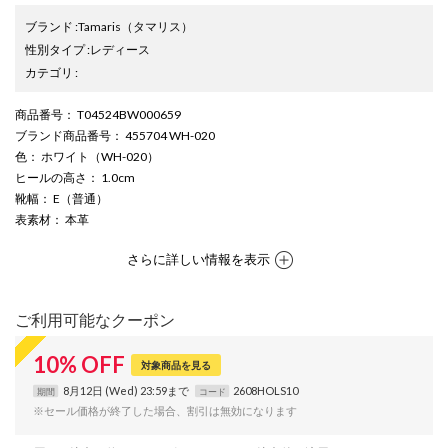
ブランド
:
Tamaris
（タマリス）
性別タイプ
:
レディース
カテゴリ
:
商品番号
： T04524BW000659
ブランド商品番号
： 455704 WH-020
色
： ホワイト（WH-020）
ヒールの高さ
： 1.0cm
靴幅
： E（普通）
表素材
： 本革
さらに詳しい情報を表示
ご利用可能なクーポン
10
%
OFF
対象商品を見る
8月12日 (Wed) 23:59まで
2608HOLS10
期間
コード
※セール価格が終了した場合、割引は無効になります