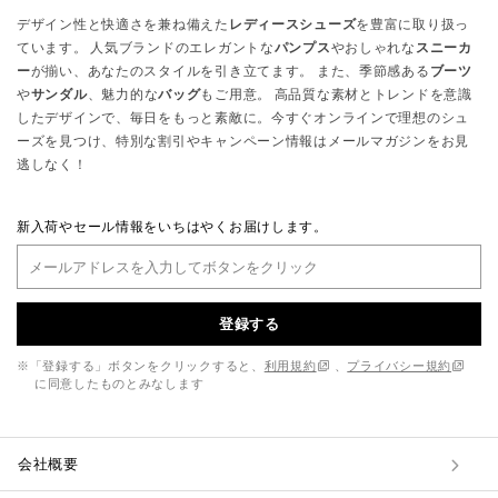
デザイン性と快適さを兼ね備えた
レディースシューズ
を豊富に取り扱っ
ています。 人気ブランドのエレガントな
パンプス
やおしゃれな
スニーカ
ー
が揃い、あなたのスタイルを引き立てます。 また、季節感ある
ブーツ
や
サンダル
、魅力的な
バッグ
もご用意。 高品質な素材とトレンドを意識
したデザインで、毎日をもっと素敵に。今すぐオンラインで理想のシュ
ーズを見つけ、特別な割引やキャンペーン情報はメールマガジンをお見
逃しなく！
新入荷やセール情報をいちはやくお届けします。
登録する
※「登録する」ボタンをクリックすると、
利用規約
、
プライバシー規約
に同意したものとみなします
会社概要