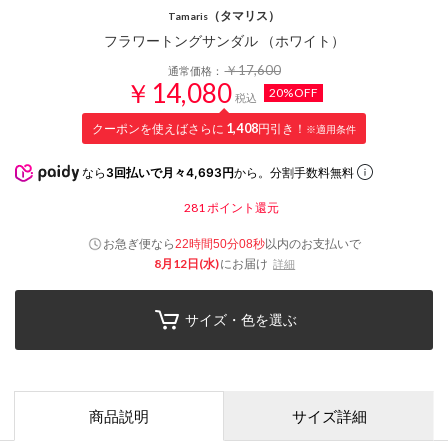
（タマリス）
Tamaris
フラワートングサンダル （ホワイト）
￥17,600
通常価格：
￥14,080
20%OFF
税込
クーポンを使えばさらに
1,408
円引き！
※適用条件
なら
3回払いで月々4,693円
から。分割手数料無料
281
ポイント還元
お急ぎ便なら
以内
のお支払いで
22時間50分07秒
8月12日(水)
にお届け
詳細
サイズ・色を選ぶ
商品説明
サイズ詳細