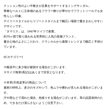
クッション性のよい中敷きが足裏をサポートするトングサンダル。
華奢なベルトに立体感のあるフラワー飾りが華やかでフラットソールでも女
性らしい印象。
デイリースタイルからリゾートスタイルまで幅広い場面で履きまわしやすい
デザインです。
「タマリス」は、1967年ドイツで創業。
約70ヶ国で取り扱われる世界的に人気の老舗ブランド。
履き心地のよさにこだわり、クラシカルから最新トレンドまで幅広く手掛け
ています。
(ICカテゴリー)
※輸送中に多少箱が破損する場合がございます。
※サイズ換算(表記)はあくまで目安となります。
※本革(天然皮革)の商品について
素材の特性上、多少のキズやシワ、色ムラや擦れが見られる場合がございま
す。
汗や雨などで濡れた場合、色移りする場合がございます。革の品質保持のた
め、できるだけ濡らさないようご注意下さい。