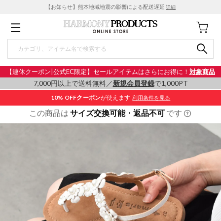
【お知らせ】熊本地域地震の影響による配送遅延
詳細
【連休クーポン|公式EC限定】セールアイテムはさらにお得に！
対象商品
7,000円以上で送料無料／
新規会員登録
で1,000PT
10% OFF
クーポン
が使えます
利用条件を見る
この商品は
サイズ交換可能・返品不可
です