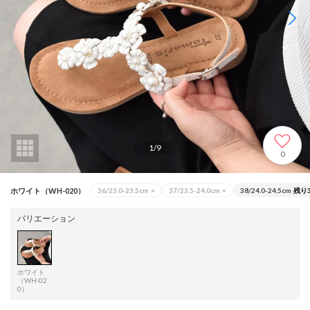
1
/
9
0
ホワイト（WH-020）
36/23.0-23.5cm
×
37/23.5-24.0cm
×
38/24.0-24.5cm
残り
バリエーション
ホワイト
（WH-02
0）