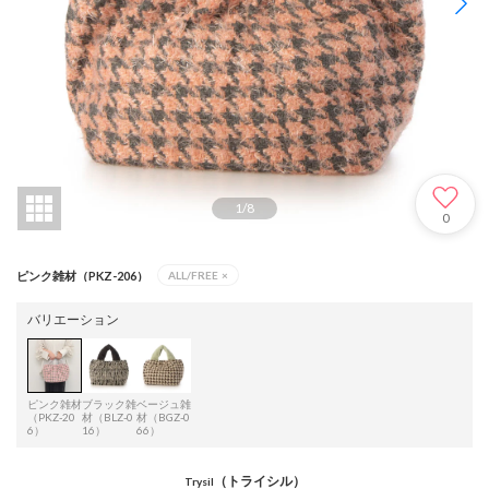
1
/
8
0
ピンク雑材（PKZ-206）
ALL/FREE
×
バリエーション
ピンク雑材
ブラック雑
ベージュ雑
（PKZ-20
材（BLZ-0
材（BGZ-0
6）
16）
66）
（トライシル）
Trysil