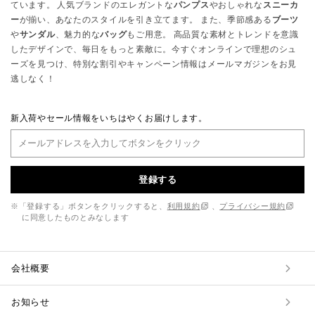
ています。 人気ブランドのエレガントな
パンプス
やおしゃれな
スニーカ
ー
が揃い、あなたのスタイルを引き立てます。 また、季節感ある
ブーツ
や
サンダル
、魅力的な
バッグ
もご用意。 高品質な素材とトレンドを意識
したデザインで、毎日をもっと素敵に。今すぐオンラインで理想のシュ
ーズを見つけ、特別な割引やキャンペーン情報はメールマガジンをお見
逃しなく！
新入荷やセール情報をいちはやくお届けします。
登録する
※「登録する」ボタンをクリックすると、
利用規約
、
プライバシー規約
に同意したものとみなします
会社概要
お知らせ