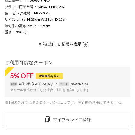
商品番号
： T0296AW02432
ブランド商品番号
： 846461 PKZ-206
色
： ピンク雑材（PKZ-206）
サイズ(cm)
： H:23cm W:28cm D:15cm
持ち手の高さ(cm)
： 12.5cm
重さ
： 330.0g
さらに詳しい情報を表示
ご利用可能なクーポン
5
%
OFF
対象商品を見る
8月12日 (Wed) 23:59まで
2608HOLS5
期間
コード
※セール価格が終了した場合、割引は無効になります
※1回のご注文に使えるクーポンは1つです。注文後の適用はできません。
マイブランドに登録