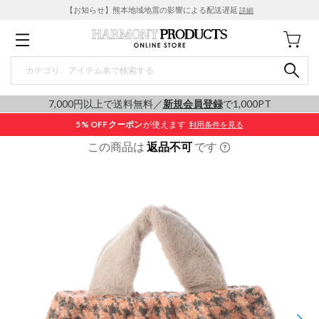
【お知らせ】熊本地域地震の影響による配送遅延
詳細
7,000円以上で送料無料／
新規会員登録
で1,000PT
5% OFF
クーポン
が使えます
利用条件を見る
この商品は
返品不可
です