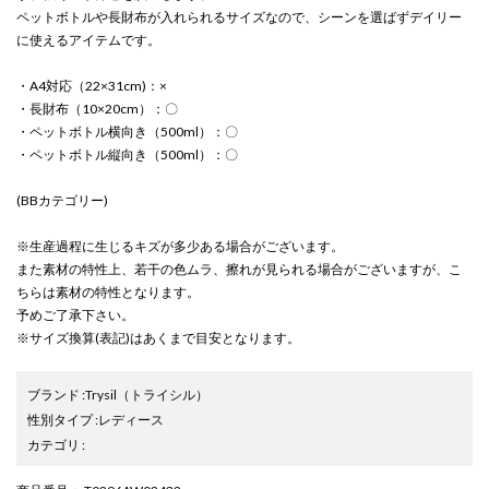
ペットボトルや長財布が入れられるサイズなので、シーンを選ばずデイリー
に使えるアイテムです。
・A4対応（22×31cm)：×
・長財布（10×20cm）：〇
・ペットボトル横向き（500ml）：〇
・ペットボトル縦向き（500ml）：〇
(BBカテゴリー)
※生産過程に生じるキズが多少ある場合がございます。
また素材の特性上、若干の色ムラ、擦れが見られる場合がございますが、こ
ちらは素材の特性となります。
予めご了承下さい。
※サイズ換算(表記)はあくまで目安となります。
ブランド
:
Trysil
（トライシル）
性別タイプ
:
レディース
カテゴリ
: