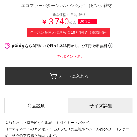
エコファーパターンハンドバッグ （ピンク雑材）
￥5,390
通常価格：
￥3,740
30%OFF
税込
クーポンを使えばさらに
187
円引き！
※適用条件
なら
3回払いで月々1,246円
から。分割手数料無料
74
ポイント還元
カートに入れる
商品説明
サイズ詳細
ふわふわした特徴的な生地が目を引くトートバッグ。
コーディネートのアクセントにぴったりの生地やハンドル部分のエコファー
が、秋冬の季節感を演出します。