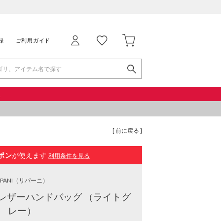
録
ご利用ガイド
品
[ 前に戻る ]
ポン
が使えます
利用条件を見る
IPANI
（リパーニ）
レザーハンドバッグ （ライトグ
レー）