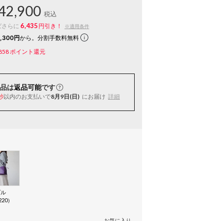
42,900
税込
6,435
ばさらに
円引き！
※適用条件
,300円
から。分割手数料無料
858
ポイント還元
品は
返品可能
です
以内
のお支払いで
8月9日(日)
にお届け
詳細
秒
プル
220）
お気に入り