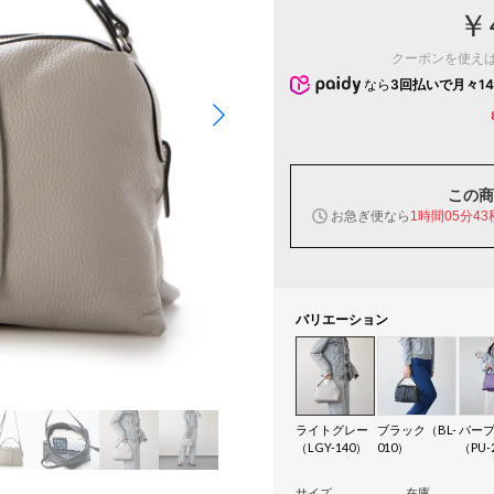
￥
クーポンを使え
なら
3回払いで月々14
この商
お急ぎ便なら
1時間05分42
バリエーション
ライトグレー
ブラック（BL-
パー
（LGY-140）
010）
（PU-
サイズ
在庫