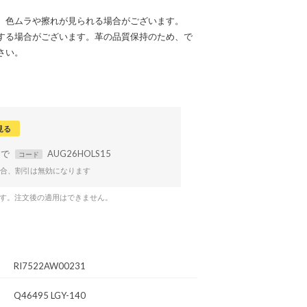
、色ムラや擦れが見られる場合がございます。
する場合がございます。革の品質保持のため、で
さい。
見る
まで
AUG26HOLS15
コード
合、割引は無効になります
です。注文後の適用はできません。
RI7522AW00231
Q46495 LGY-140