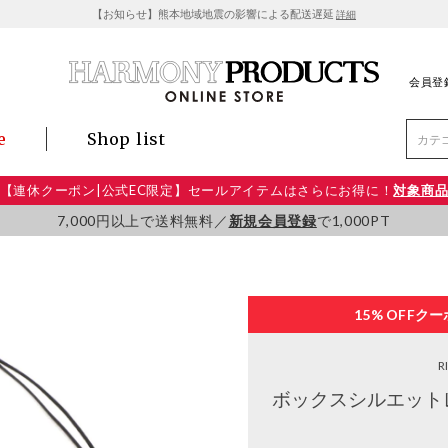
【お知らせ】熊本地域地震の影響による配送遅延
詳細
会員登
e
Shop list
【連休クーポン|公式EC限定】セールアイテムはさらにお得に！
対象商
7,000円以上で送料無料／
新規会員登録
で1,000PT
15% OFF
クー
R
ボックスシルエット