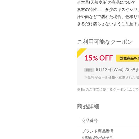
※本革(天然皮革)の商品について
素材の特性上、多少のキズやシワ
汗や雨などで濡れた場合、色移り
きるだけ濡らさないようご注意下
ご利用可能なクーポン
15
%
OFF
対象商品を
8月12日 (Wed) 23:59
期間
※価格がセール価格へ変更された場
※1回のご注文に使えるクーポンは1つ
商品詳細
商品番号
ブランド商品番号
※店舗お問い合わせ用