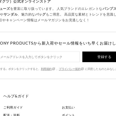
プロダクツ）公式オンラインストア
ューズ
を豊富に取り扱っています。 人気ブランドのエレガントな
パンプ
ツ
や
サンダル
、魅力的な
バッグ
もご用意。 高品質な素材とトレンドを意識
引やキャンペーン情報はメールマガジンをお見逃しなく！
MONY PRODUCTSから新入荷やセール情報をいち早くお届け
登録する
する」ボタンをクリックすると、
利用規約
、
プライバシー規約
に同意したものとみなし
ヘルプ&ガイド
ご利用ガイド
お支払い
配送・送料
ポイント