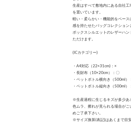
生産はすべて敷地内にある自社工
を置いています。
軽い・柔らかい・機能的をベース
感を持たせたバッグコレクション
ボックスシルエットのレザーハン
ただけます。
(ICカテゴリー)
・A4対応（22×31cm)：×
・長財布（10×20cm）：〇
・ペットボトル横向き（500ml）
・ペットボトル縦向き（500ml）
※生産過程に生じるキズが多少あ
色ムラ、擦れが見られる場合がご
めご了承下さい。
※サイズ換算(表記)はあくまで目