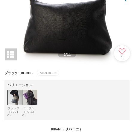
1
/
11
1
ブラック（BL-010）
ALL/FREE
×
バリエーション
ブラック
パープル
（BL-01
（PU-22
0）
0）
（リパーニ）
RIPANI