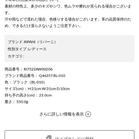
素材の特性上、多少のキズやシワ、色ムラや擦れが見られる場合がございま
す。
汗や雨などで濡れた場合、色移りする場合がございます。革の品質保持のた
め、できるだけ濡らさないようご注意下さい。
ブランド
:
RIPANI
（リパーニ）
性別タイプ
:
レディース
カテゴリ
:
商品番号
： RI7522AW00206
ブランド商品番号
： Q46357 BL-010
色
： ブラック（BL-010）
サイズ(cm)
： H:21cm W:31cm D:10cm
持ち手の高さ(cm)
： 23.0cm
重さ
： 530.0g
さらに詳しい情報を表示
マイブランドに登録