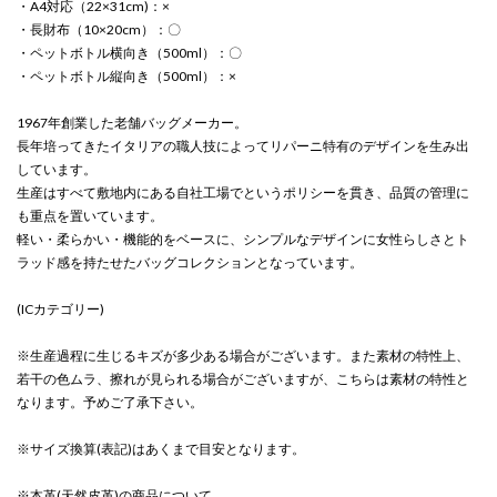
・A4対応（22×31cm)：×
・長財布（10×20cm）：〇
・ペットボトル横向き（500ml）：〇
・ペットボトル縦向き（500ml）：×
1967年創業した老舗バッグメーカー。
長年培ってきたイタリアの職人技によってリパーニ特有のデザインを生み出
しています。
生産はすべて敷地内にある自社工場でというポリシーを貫き、品質の管理に
も重点を置いています。
軽い・柔らかい・機能的をベースに、シンプルなデザインに女性らしさとト
ラッド感を持たせたバッグコレクションとなっています。
(ICカテゴリー)
※生産過程に生じるキズが多少ある場合がございます。また素材の特性上、
若干の色ムラ、擦れが見られる場合がございますが、こちらは素材の特性と
なります。予めご了承下さい。
※サイズ換算(表記)はあくまで目安となります。
※本革(天然皮革)の商品について