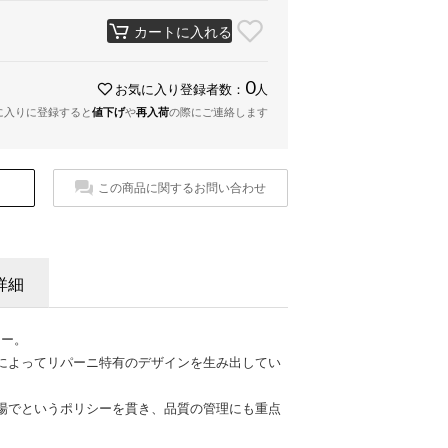
カートに入れる
0
お気に入り登録者数：
人
に入りに登録すると
値下げ
や
再入荷
の際にご連絡します
この商品に関するお問い合わせ
詳細
カー。
によってリパーニ特有のデザインを生み出してい
場でというポリシーを貫き、品質の管理にも重点