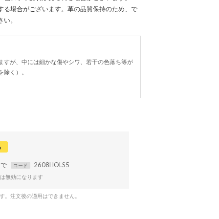
する場合がございます。革の品質保持のため、で
さい。
ますが、中には細かな傷やシワ、若干の色落ち等が
を除く）。
る
まで
2608HOLS5
コード
は無効になります
です。注文後の適用はできません。