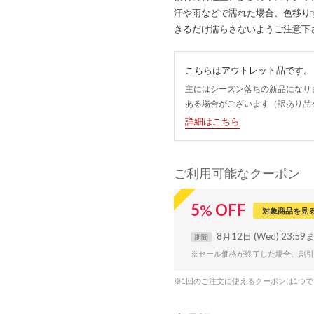
汗や雨などで濡れた場合、色移り
きるだけ濡らさないようご注意下
こちらはアウトレット品です。
主にはシーズン落ちの新品になり
ある場合がございます（訳あり品
詳細はこちら
ご利用可能なクーポン
5
%
OFF
対象商品を見
8月12日 (Wed) 23:59
期間
※セール価格が終了した場合、割引
※1回のご注文に使えるクーポンは1つ