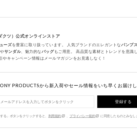
プロダクツ）公式オンラインストア
ューズ
を豊富に取り扱っています。 人気ブランドのエレガントな
パンプ
ツ
や
サンダル
、魅力的な
バッグ
もご用意。 高品質な素材とトレンドを意識
引やキャンペーン情報はメールマガジンをお見逃しなく！
MONY PRODUCTSから新入荷やセール情報をいち早くお届け
登録する
する」ボタンをクリックすると、
利用規約
、
プライバシー規約
に同意したものとみなし