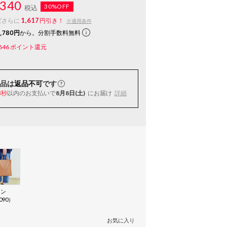
340
30%OFF
税込
1,617
ばさらに
円引き！
※適用条件
,780円
から。分割手数料無料
646
ポイント還元
品は
返品不可
です
以内
のお支払いで
8月8日(土)
にお届け
詳細
7秒
ウン
090）
お気に入り