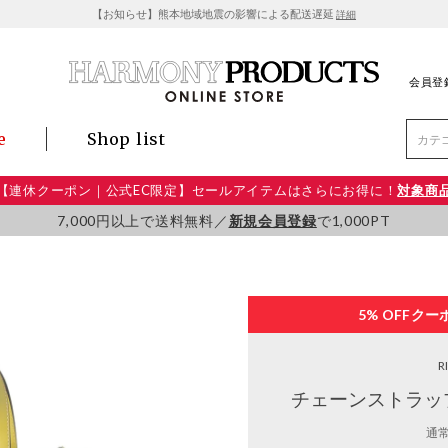
【お知らせ】熊本地域地震の影響による配送遅延
詳細
会員登
e
Shop list
【連休クーポン｜公式EC限定】セールアイテムはさらにお得に！
対象商
7,000円以上で送料無料／
新規会員登録
で1,000PT
5% OFF
クー
R
チェーンストラッ
通