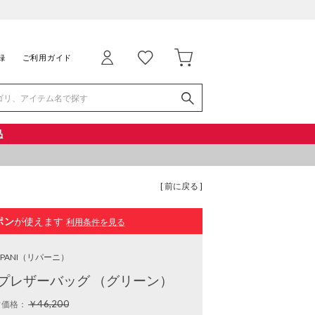
録
ご利用ガイド
品
[ 前に戻る ]
ポン
が使えます
利用条件を見る
IPANI
（リパーニ）
プレザーバッグ （グリーン）
￥46,200
常価格：