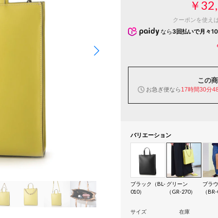
￥32,
クーポンを使え
なら
3回払いで月々10
この商
お急ぎ便なら
17時間30分4
バリエーション
ブラック（BL-
グリーン
ブラ
010）
（GR-270）
（BR-
サイズ
在庫