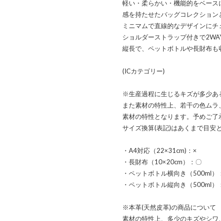
軽い・柔らかい・機能的をベース
感を持たせたバッグコレクション
ミニマムで直線的なデザインにチ
ショルダーストラップ付きで2WA
縦長で、ペットボトルや長財布も
(ICカテゴリー)
※生産過程に生じるキズが多少あ
また素材の特性上、若干の色ムラ
素材の特性となります。予めご了
サイズ換算(表記)はあくまで目安
・A4対応（22×31cm)：×
・長財布（10×20cm）：〇
・ペットボトル横向き（500ml）
・ペットボトル縦向き（500ml）
※本革(天然皮革)の商品について
素材の特性上、多少のキズやシワ