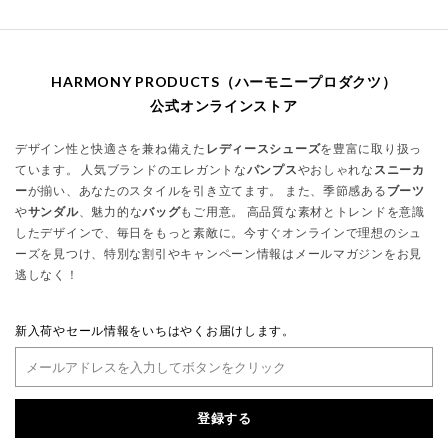
HARMONY PRODUCTS（ハーモニープロダクツ）
公式オンラインストア
デザイン性と快適さを兼ね備えた
レディースシューズ
を豊富に取り扱っ
ています。 人気ブランドのエレガントな
パンプス
やおしゃれな
スニーカ
ー
が揃い、あなたのスタイルを引き立てます。 また、季節感ある
ブーツ
や
サンダル
、魅力的な
バッグ
もご用意。 高品質な素材とトレンドを意識
したデザインで、毎日をもっと素敵に。今すぐオンラインで理想のシュ
ーズを見つけ、特別な割引やキャンペーン情報はメールマガジンをお見
逃しなく！
新入荷やセール情報をいちはやくお届けします。
登録する