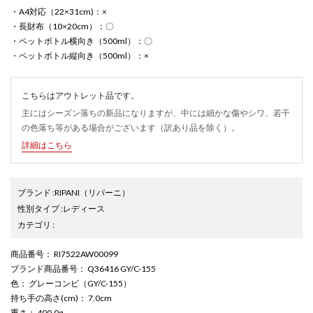
・A4対応（22×31cm)：×
・長財布（10×20cm）：〇
・ペットボトル横向き（500ml）：〇
・ペットボトル縦向き（500ml）：×
こちらはアウトレット品です。
主にはシーズン落ちの新品になりますが、中には細かな傷やシワ、若干
の色落ち等がある場合がございます（訳あり品を除く）。
詳細はこちら
ブランド
:
RIPANI
（リパーニ）
性別タイプ
:
レディース
カテゴリ
:
商品番号
： RI7522AW00099
ブランド商品番号
： Q36416 GY/C-155
色
： グレーコンビ（GY/C-155）
持ち手の高さ(cm)
： 7.0cm
重さ
： 400.0g