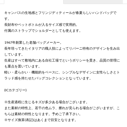
キャンバスの生地感とフリンジディティールが春夏らしいハンドバッグで
す。
長財布やペットボトルが入るサイズ感で実用的。
付属のストラップでショルダーとしても使えます。
1967年創業した老舗バッグメーカー。
長年培ってきたイタリアの職人技によってリパーニ特有のデザインを生み出
しています。
生産はすべて敷地内にある自社工場でというポリシーを貫き、品質の管理に
も重点を置いています。
軽い・柔らかい・機能的をベースに、シンプルなデザインに女性らしさとト
ラッド感を持たせたバッグコレクションとなっています。
(ICカテゴリー)
※生産過程に生じるキズが多少ある場合がございます。
また素材の特性上、若干の色ムラ、擦れが見られる場合がございますが、こ
ちらは素材の特性となります。予めご了承下さい。
※サイズ換算(表記)はあくまで目安となります。