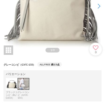
1
/
9
0
グレーコンビ（GY/C-155）
ALL/FREE
残り3点
バリエーション
ブラックコ
グレーコン
ンビ（BL/
ビ（GY/C-
C-015）
155）