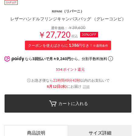
（リパーニ）
RIPANI
レザーハンドルフリンジキャンバスバッグ （グレーコンビ）
￥39,600
通常価格：
￥27,720
30%OFF
税込
クーポンを使えばさらに
1,386
円引き！
※適用条件
なら
3回払いで月々9,240円
から。分割手数料無料
554
ポイント還元
お急ぎ便なら
以内
のお支払いで
21時間49分42秒
8月12日(水)
にお届け
詳細
カートに入れる
商品説明
サイズ詳細