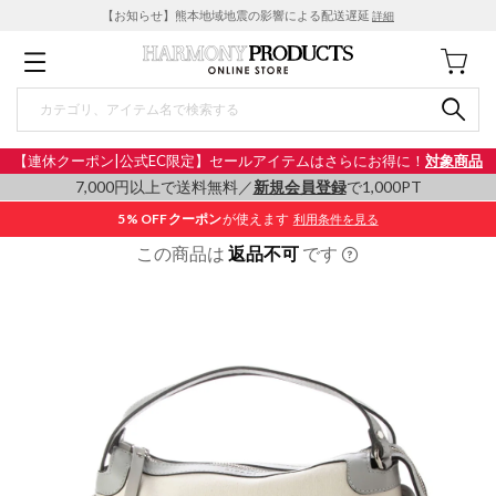
【お知らせ】熊本地域地震の影響による配送遅延
詳細
【連休クーポン|公式EC限定】セールアイテムはさらにお得に！
対象商品
7,000円以上で送料無料／
新規会員登録
で1,000PT
5% OFF
クーポン
が使えます
利用条件を見る
この商品は
返品不可
です