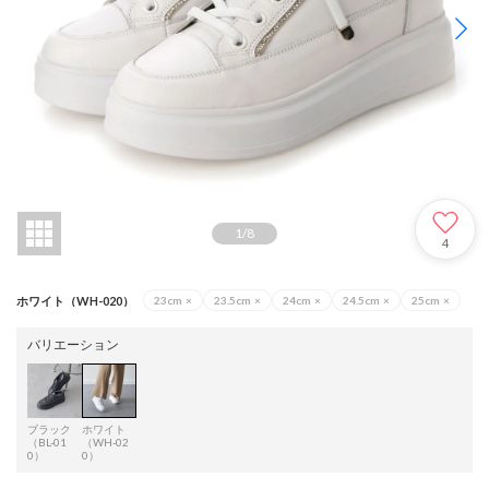
1
/
8
4
ホワイト（WH-020）
23cm
×
23.5cm
×
24cm
×
24.5cm
×
25cm
×
バリエーション
ブラック
ホワイト
（BL-01
（WH-02
0）
0）