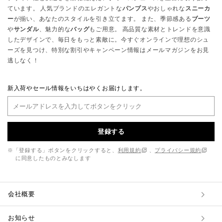
ています。 人気ブランドのエレガントな
パンプス
やおしゃれな
スニーカ
ー
が揃い、あなたのスタイルを引き立てます。 また、季節感ある
ブーツ
や
サンダル
、魅力的な
バッグ
もご用意。 高品質な素材とトレンドを意識
したデザインで、毎日をもっと素敵に。今すぐオンラインで理想のシュ
ーズを見つけ、特別な割引やキャンペーン情報はメールマガジンをお見
逃しなく！
新入荷やセール情報をいちはやくお届けします。
登録する
※「登録する」ボタンをクリックすると、
利用規約
、
プライバシー規約
に同意したものとみなします
会社概要
お知らせ