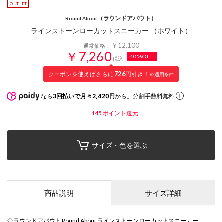
（ラウンドアバウト）
Round About
ラインストーンローカットスニーカー （ホワイト）
￥12,100
通常価格：
￥7,260
40%OFF
税込
クーポンを使えばさらに
726
円引き！
※適用条件
なら
3回払いで月々2,420円
から。分割手数料無料
145
ポイント還元
サイズ・色を選ぶ
商品説明
サイズ詳細
◇ラウンドアバウト Round About ラインストーンローカットスニーカー