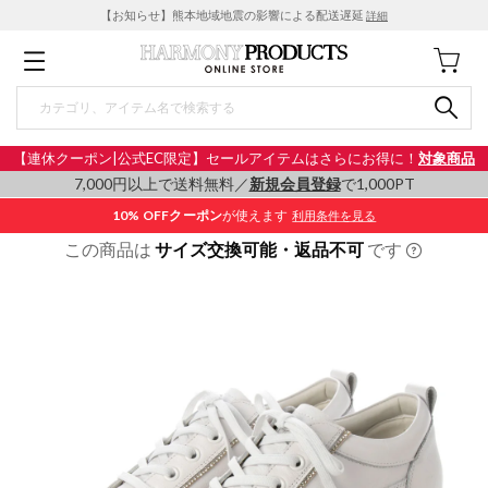
【お知らせ】熊本地域地震の影響による配送遅延
詳細
【連休クーポン|公式EC限定】セールアイテムはさらにお得に！
対象商品
7,000円以上で送料無料／
新規会員登録
で1,000PT
10% OFF
クーポン
が使えます
利用条件を見る
この商品は
サイズ交換可能・返品不可
です