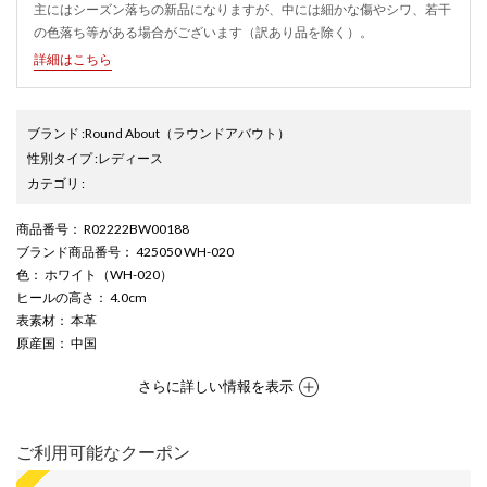
主にはシーズン落ちの新品になりますが、中には細かな傷やシワ、若干
の色落ち等がある場合がございます（訳あり品を除く）。
詳細はこちら
ブランド
:
Round About
（ラウンドアバウト）
性別タイプ
:
レディース
カテゴリ
:
商品番号
： R02222BW00188
ブランド商品番号
： 425050 WH-020
色
： ホワイト（WH-020）
ヒールの高さ
： 4.0cm
表素材
： 本革
原産国
： 中国
さらに詳しい情報を表示
ご利用可能なクーポン