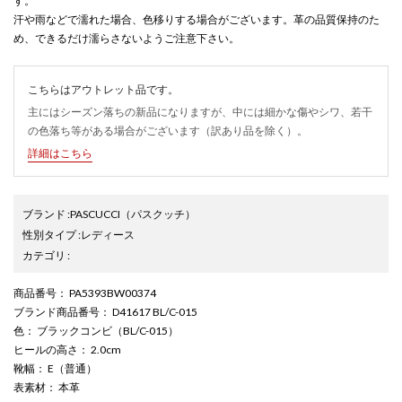
す。
汗や雨などで濡れた場合、色移りする場合がございます。革の品質保持のた
め、できるだけ濡らさないようご注意下さい。
こちらはアウトレット品です。
主にはシーズン落ちの新品になりますが、中には細かな傷やシワ、若干
の色落ち等がある場合がございます（訳あり品を除く）。
詳細はこちら
ブランド
:
PASCUCCI
（パスクッチ）
性別タイプ
:
レディース
カテゴリ
:
商品番号
： PA5393BW00374
ブランド商品番号
： D41617 BL/C-015
色
： ブラックコンビ（BL/C-015）
ヒールの高さ
： 2.0cm
靴幅
： E（普通）
表素材
： 本革