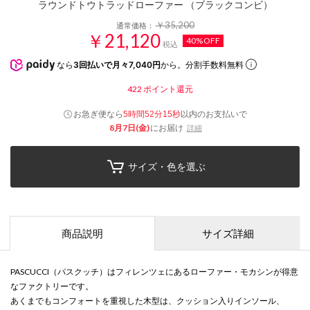
ラウンドトウトラッドローファー （ブラックコンビ）
￥35,200
通常価格：
￥21,120
40%OFF
税込
なら
3回払いで月々7,040円
から。分割手数料無料
422
ポイント還元
お急ぎ便なら
以内
のお支払いで
5時間52分14秒
8月7日(金)
にお届け
詳細
サイズ・色を選ぶ
商品説明
サイズ詳細
PASCUCCI（パスクッチ）はフィレンツェにあるローファー・モカシンが得意
なファクトリーです。
あくまでもコンフォートを重視した木型は、クッション入りインソール、