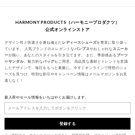
HARMONY PRODUCTS（ハーモニープロダクツ）
公式オンラインストア
デザイン性と快適さを兼ね備えた
レディースシューズ
を豊富に取り扱っ
ています。 人気ブランドのエレガントな
パンプス
やおしゃれな
スニーカ
ー
が揃い、あなたのスタイルを引き立てます。 また、季節感ある
ブーツ
や
サンダル
、魅力的な
バッグ
もご用意。 高品質な素材とトレンドを意識
したデザインで、毎日をもっと素敵に。今すぐオンラインで理想のシュ
ーズを見つけ、特別な割引やキャンペーン情報はメールマガジンをお見
逃しなく！
新入荷やセール情報をいちはやくお届けします。
登録する
※「登録する」ボタンをクリックすると、
利用規約
、
プライバシー規約