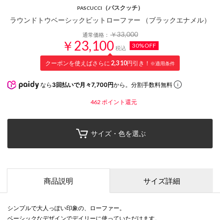
（パスクッチ）
PASCUCCI
ラウンドトウベーシックビットローファー （ブラックエナメル）
￥33,000
通常価格：
￥23,100
30%OFF
税込
クーポンを使えばさらに
2,310
円引き！
※適用条件
なら
3回払いで月々7,700円
から。分割手数料無料
462
ポイント還元
サイズ・色を選ぶ
商品説明
サイズ詳細
シンプルで大人っぽい印象の、ローファー。
ベーシックなデザインでデイリーに使っていただけます。