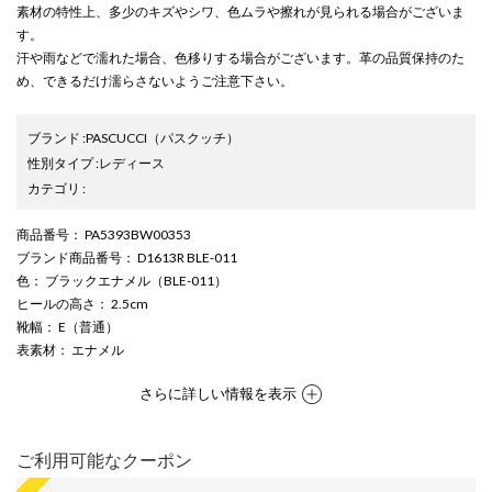
素材の特性上、多少のキズやシワ、色ムラや擦れが見られる場合がございま
す。
汗や雨などで濡れた場合、色移りする場合がございます。革の品質保持のた
め、できるだけ濡らさないようご注意下さい。
ブランド
:
PASCUCCI
（パスクッチ）
性別タイプ
:
レディース
カテゴリ
:
商品番号
： PA5393BW00353
ブランド商品番号
： D1613R BLE-011
色
： ブラックエナメル（BLE-011）
ヒールの高さ
： 2.5cm
靴幅
： E（普通）
表素材
： エナメル
さらに詳しい情報を表示
ご利用可能なクーポン