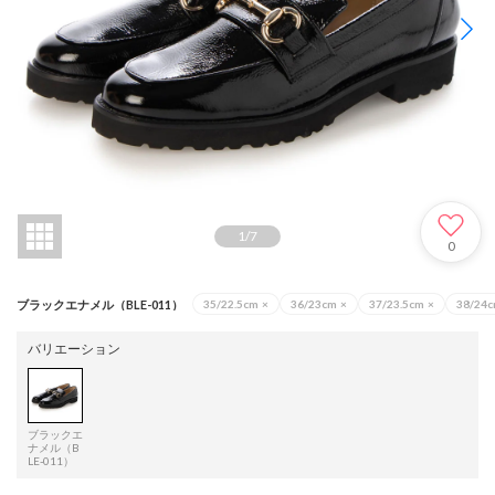
1
/
7
0
ブラックエナメル（BLE-011）
35/22.5cm
×
36/23cm
×
37/23.5cm
×
38/24
バリエーション
ブラックエ
ナメル（B
LE-011）