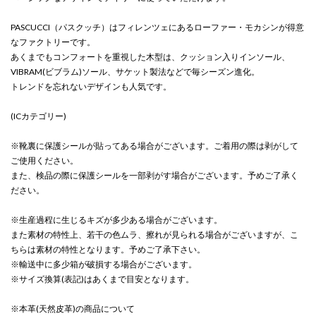
PASCUCCI（パスクッチ）はフィレンツェにあるローファー・モカシンが得意
なファクトリーです。
あくまでもコンフォートを重視した木型は、クッション入りインソール、
VIBRAM(ビブラム)ソール、サケット製法などで毎シーズン進化。
トレンドを忘れないデザインも人気です。
(ICカテゴリー)
※靴裏に保護シールが貼ってある場合がございます。ご着用の際は剥がして
ご使用ください。
また、検品の際に保護シールを一部剥がす場合がございます。予めご了承く
ださい。
※生産過程に生じるキズが多少ある場合がございます。
また素材の特性上、若干の色ムラ、擦れが見られる場合がございますが、こ
ちらは素材の特性となります。予めご了承下さい。
※輸送中に多少箱が破損する場合がございます。
※サイズ換算(表記)はあくまで目安となります。
※本革(天然皮革)の商品について