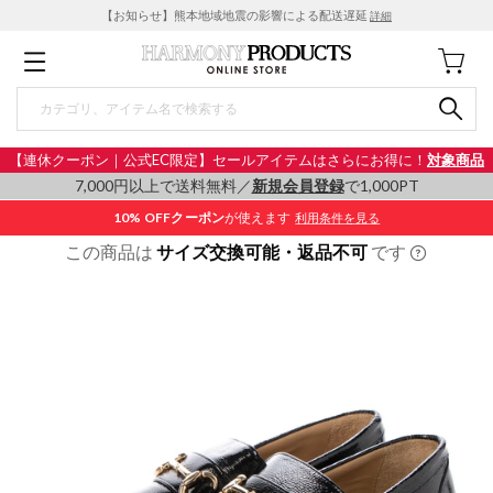
【お知らせ】熊本地域地震の影響による配送遅延
詳細
【連休クーポン｜公式EC限定】セールアイテムはさらにお得に！
対象商品
7,000円以上で送料無料／
新規会員登録
で1,000PT
10% OFF
クーポン
が使えます
利用条件を見る
この商品は
サイズ交換可能・返品不可
です