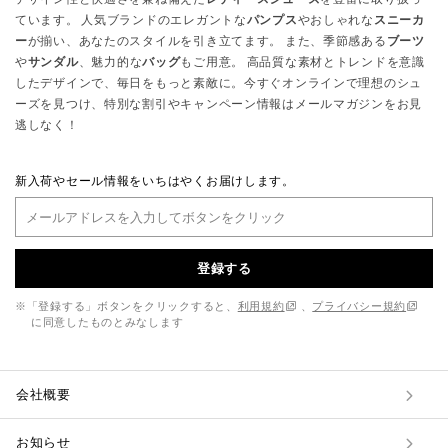
ています。 人気ブランドのエレガントな
パンプス
やおしゃれな
スニーカ
ー
が揃い、あなたのスタイルを引き立てます。 また、季節感ある
ブーツ
や
サンダル
、魅力的な
バッグ
もご用意。 高品質な素材とトレンドを意識
したデザインで、毎日をもっと素敵に。今すぐオンラインで理想のシュ
ーズを見つけ、特別な割引やキャンペーン情報はメールマガジンをお見
逃しなく！
新入荷やセール情報をいちはやくお届けします。
登録する
※「登録する」ボタンをクリックすると、
利用規約
、
プライバシー規約
に同意したものとみなします
会社概要
お知らせ