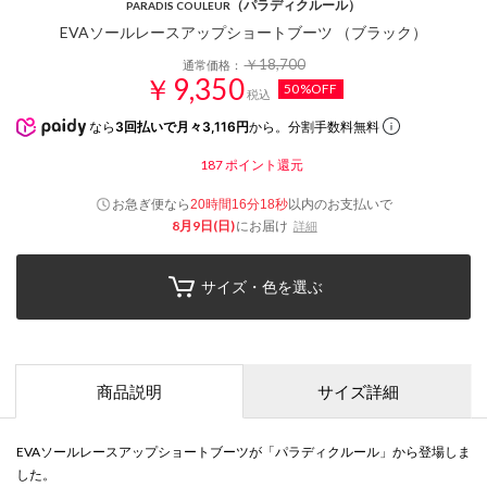
（パラディクルール）
PARADIS COULEUR
EVAソールレースアップショートブーツ （ブラック）
￥18,700
通常価格：
￥9,350
50%OFF
税込
なら
3回払いで月々3,116円
から。分割手数料無料
187
ポイント還元
お急ぎ便なら
以内
のお支払いで
20時間16分17秒
8月9日(日)
にお届け
詳細
サイズ・色を選ぶ
商品説明
サイズ詳細
EVAソールレースアップショートブーツが「パラディクルール」から登場しま
した。