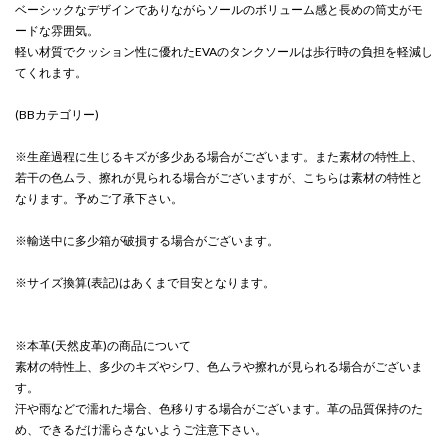
ベーシックなデザインでありながらソールのボリューム感と長めの筒丈がモ
ードな雰囲気。
軽い材質でクッション性に優れたEVAのタンクソールは歩行時の負担を軽減し
てくれます。
(BBカテゴリー)
※生産過程に生じるキズが多少ある場合がございます。また素材の特性上、
若干の色ムラ、擦れが見られる場合がございますが、こちらは素材の特性と
なります。予めご了承下さい。
※輸送中に多少箱が破損する場合がございます。
※サイズ換算(表記)はあくまで目安となります。
※本革(天然皮革)の商品について
素材の特性上、多少のキズやシワ、色ムラや擦れが見られる場合がございま
す。
汗や雨などで濡れた場合、色移りする場合がございます。革の品質保持のた
め、できるだけ濡らさないようご注意下さい。