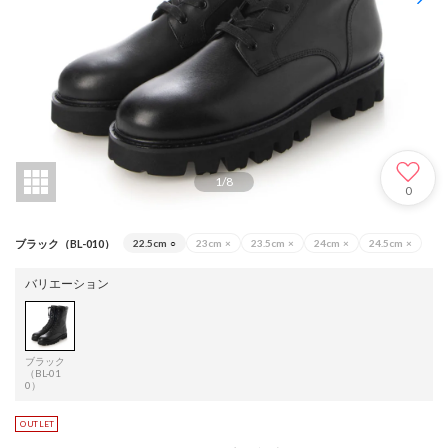
1
/
8
0
ブラック（BL-010）
22.5cm
○
23cm
×
23.5cm
×
24cm
×
24.5cm
×
バリエーション
ブラック
（BL-01
0）