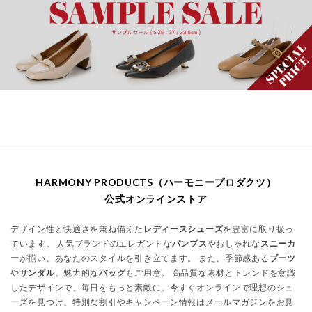
HARMONY PRODUCTS（ハーモニープロダクツ）
公式オンラインストア
デザイン性と快適さを兼ね備えた
レディースシューズ
を豊富に取り扱っ
ています。 人気ブランドのエレガントな
パンプス
やおしゃれな
スニーカ
ー
が揃い、あなたのスタイルを引き立てます。 また、季節感ある
ブーツ
や
サンダル
、魅力的な
バッグ
もご用意。 高品質な素材とトレンドを意識
したデザインで、毎日をもっと素敵に。今すぐオンラインで理想のシュ
ーズを見つけ、特別な割引やキャンペーン情報はメールマガジンをお見