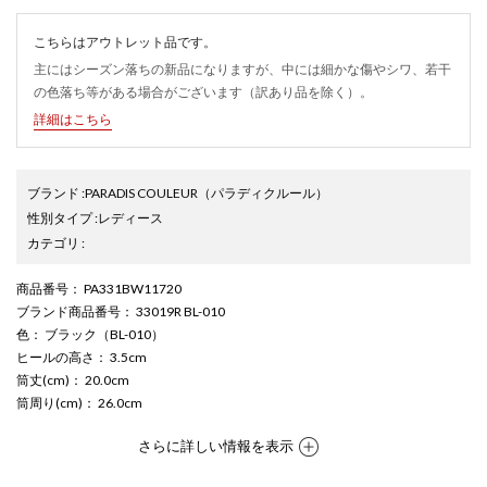
こちらはアウトレット品です。
主にはシーズン落ちの新品になりますが、中には細かな傷やシワ、若干
の色落ち等がある場合がございます（訳あり品を除く）。
詳細はこちら
ブランド
:
PARADIS COULEUR
（パラディクルール）
性別タイプ
:
レディース
カテゴリ
:
商品番号
： PA331BW11720
ブランド商品番号
： 33019R BL-010
色
： ブラック（BL-010）
ヒールの高さ
： 3.5cm
筒丈(cm)
： 20.0cm
筒周り(cm)
： 26.0cm
さらに詳しい情報を表示