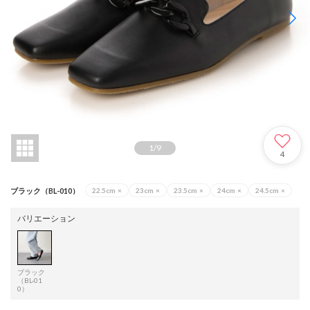
1
/
9
4
ブラック（BL-010）
22.5cm
×
23cm
×
23.5cm
×
24cm
×
24.5cm
×
バリエーション
ブラック
（BL-01
0）