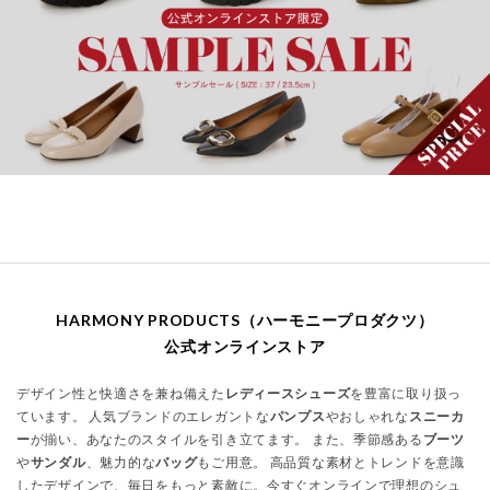
HARMONY PRODUCTS（ハーモニープロダクツ）
公式オンラインストア
デザイン性と快適さを兼ね備えた
レディースシューズ
を豊富に取り扱っ
ています。 人気ブランドのエレガントな
パンプス
やおしゃれな
スニーカ
ー
が揃い、あなたのスタイルを引き立てます。 また、季節感ある
ブーツ
や
サンダル
、魅力的な
バッグ
もご用意。 高品質な素材とトレンドを意識
したデザインで、毎日をもっと素敵に。今すぐオンラインで理想のシュ