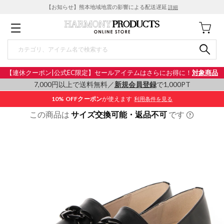
【お知らせ】熊本地域地震の影響による配送遅延
詳細
【連休クーポン|公式EC限定】セールアイテムはさらにお得に！
対象商品
7,000円以上で送料無料／
新規会員登録
で1,000PT
10% OFF
クーポン
が使えます
利用条件を見る
この商品は
サイズ交換可能・返品不可
です