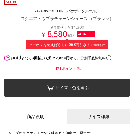
（パラディクルール）
PARADIS COULEUR
スクエアトウプラチェーンシューズ （ブラック）
￥14,300
通常価格：
￥8,580
40%OFF
税込
クーポンを使えばさらに
858
円引き！
※適用条件
なら
3回払いで月々2,860円
から。分割手数料無料
171
ポイント還元
サイズ・色を選ぶ
商品説明
サイズ詳細
シャープなスクエアトウで洗練された印象の一足です。