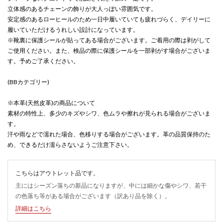
立体感のあるチェーンの飾りが大人っぽい雰囲気です。
安定感のあるローヒールのため一日中履いていても疲れづらく、デイリーに
履いていただけるうれしい設計になっています。
※靴裏に保護シールが貼ってある場合がございます。ご着用の際は剥がして
ご使用ください。また、検品の際に保護シールを一部剥がす場合がございま
す。予めご了承ください。
(BBカテゴリー)
※本革(天然皮革)の商品について
素材の特性上、多少のキズやシワ、色ムラや擦れが見られる場合がございま
す。
汗や雨などで濡れた場合、色移りする場合がございます。革の品質保持のた
め、できるだけ濡らさないようご注意下さい。
こちらはアウトレット品です。
主にはシーズン落ちの新品になりますが、中には細かな傷やシワ、若干
の色落ち等がある場合がございます（訳あり品を除く）。
詳細はこちら