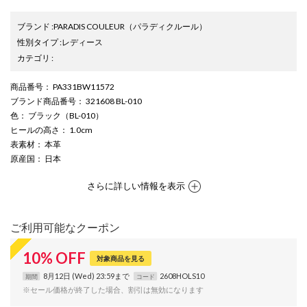
ブランド
:
PARADIS COULEUR
（パラディクルール）
性別タイプ
:
レディース
カテゴリ
:
商品番号
： PA331BW11572
ブランド商品番号
： 321608 BL-010
色
： ブラック（BL-010）
ヒールの高さ
： 1.0cm
表素材
： 本革
原産国
： 日本
さらに詳しい情報を表示
ご利用可能なクーポン
10
%
OFF
対象商品を見る
8月12日 (Wed) 23:59まで
2608HOLS10
期間
コード
※セール価格が終了した場合、割引は無効になります