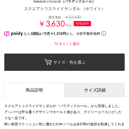
（パラディクルール）
PARADIS COULEUR
スクエアトウスライドサンダル （ホワイト）
￥12,100
通常価格：
￥3,630
70%OFF
税込
なら
3回払いで月々1,210円
から。分割手数料無料
72
ポイント還元
サイズ・色を選ぶ
商品説明
サイズ詳細
スクエアトゥスライドサンダルが「パラディクルール」から登場しました。
アッパーは甲を覆うデザインでホールド感があり、デイリーユースにぴった
りな一足です。
軽い材質でクッション性に優れたEVAソールは歩行時の負担を軽減してくれま