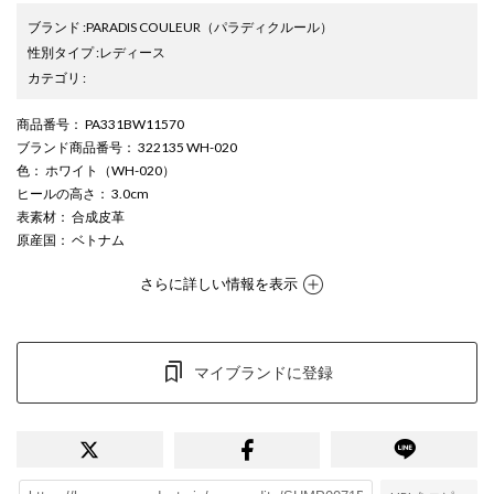
ブランド
:
PARADIS COULEUR
（パラディクルール）
性別タイプ
:
レディース
カテゴリ
:
商品番号
： PA331BW11570
ブランド商品番号
： 322135 WH-020
色
： ホワイト（WH-020）
ヒールの高さ
： 3.0cm
表素材
： 合成皮革
原産国
： ベトナム
さらに詳しい情報を表示
マイブランドに登録