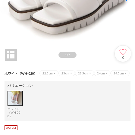
1
/
7
0
ホワイト（WH-020）
22.5cm
×
23cm
×
23.5cm
×
24cm
×
24.5cm
×
バリエーション
ホワイト
（WH-02
0）