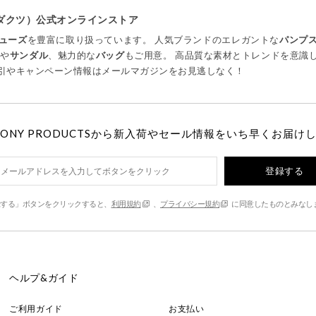
プロダクツ）公式オンラインストア
ューズ
を豊富に取り扱っています。 人気ブランドのエレガントな
パンプ
ツ
や
サンダル
、魅力的な
バッグ
もご用意。 高品質な素材とトレンドを意識
引やキャンペーン情報はメールマガジンをお見逃しなく！
MONY PRODUCTSから新入荷やセール情報をいち早くお届け
登録する
する」ボタンをクリックすると、
利用規約
、
プライバシー規約
に同意したものとみなし
ヘルプ&ガイド
ご利用ガイド
お支払い