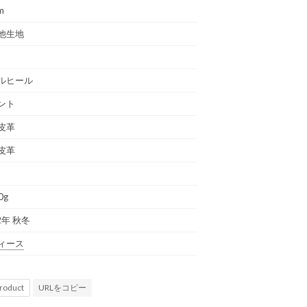
m
他生地
ルヒール
ント
皮革
皮革
0g
2年 秋冬
ィース
URLをコピー