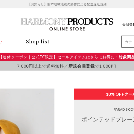
【お知らせ】熊本地域地震の影響による配送遅延
詳細
会員登
e
Shop list
【連休クーポン｜公式EC限定】セールアイテムはさらにお得に！
対象商
7,000円以上で送料無料／
新規会員登録
で1,000PT
10% OFF
クー
PARADIS C
ポインテッドプレー