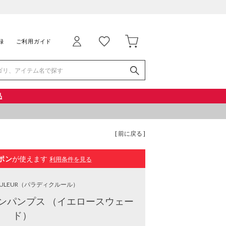
録
ご利用ガイド
品
[ 前に戻る ]
ポン
が使えます
利用条件を見る
OULEUR
（パラディクルール）
ンパンプス （イエロースウェー
ド）