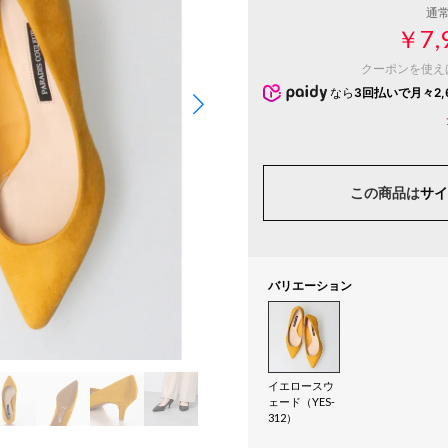
通
￥7,
クーポンを使え
なら
3回払いで月々2,
この商品は
サイ
バリエーション
イエロースウ
ェード（YES-
312）