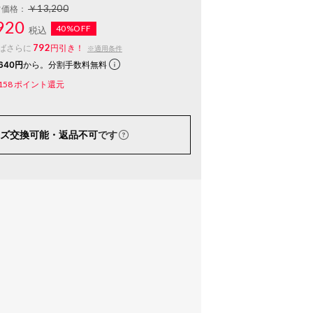
￥13,200
常価格：
920
40%OFF
税込
792
ばさらに
円引き！
※適用条件
640円
から。分割手数料無料
158
ポイント還元
ズ交換可能・返品不可
です