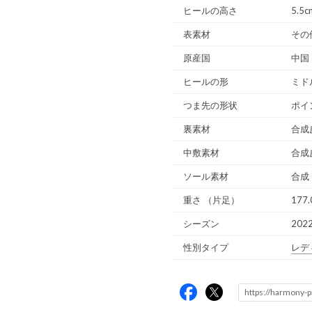
ヒールの高さ
5.5c
表素材
その
原産国
中国
ヒールの形
ミド
つま先の形状
ポイ
裏素材
合成
中敷素材
合成
ソール素材
合成
重さ
（片足）
177.
シーズン
202
性別タイプ
レデ