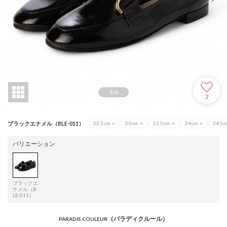
1
/
6
2
ブラックエナメル（BLE-011）
22.5cm
×
23cm
×
23.5cm
×
24cm
×
24.5
バリエーション
ブラックエ
ナメル（B
LE-011）
（パラディクルール）
PARADIS COULEUR