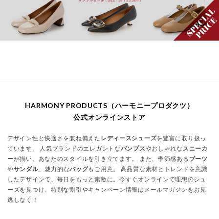
HARMONY PRODUCTS（ハーモニープロダクツ）
公式オンラインストア
デザイン性と快適さを兼ね備えた
レディースシューズ
を豊富に取り扱っ
ています。 人気ブランドのエレガントな
パンプス
やおしゃれな
スニーカ
ー
が揃い、あなたのスタイルを引き立てます。 また、季節感ある
ブーツ
や
サンダル
、魅力的な
バッグ
もご用意。 高品質な素材とトレンドを意識
したデザインで、毎日をもっと素敵に。今すぐオンラインで理想のシュ
ーズを見つけ、特別な割引やキャンペーン情報はメールマガジンをお見
逃しなく！