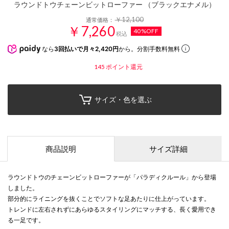
ラウンドトウチェーンビットローファー （ブラックエナメル）
￥12,100
通常価格：
￥7,260
40%OFF
税込
なら
3回払いで月々2,420円
から。分割手数料無料
145
ポイント還元
サイズ・色を選ぶ
商品説明
サイズ詳細
ラウンドトウのチェーンビットローファーが「パラディクルール」から登場
しました。
部分的にライニングを抜くことでソフトな足あたりに仕上がっています。
トレンドに左右されずにあらゆるスタイリングにマッチする、長く愛用でき
る一足です。