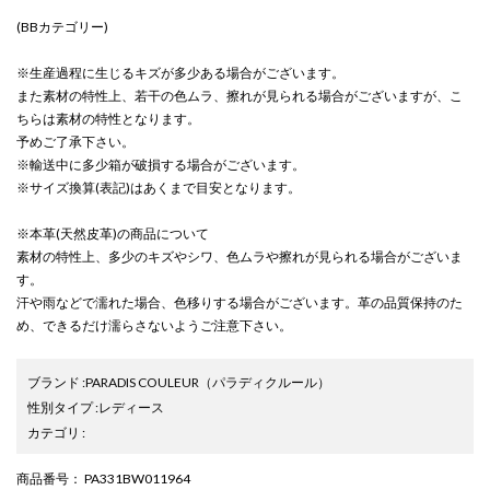
(BBカテゴリー)
※生産過程に生じるキズが多少ある場合がございます。
また素材の特性上、若干の色ムラ、擦れが見られる場合がございますが、こ
ちらは素材の特性となります。
予めご了承下さい。
※輸送中に多少箱が破損する場合がございます。
※サイズ換算(表記)はあくまで目安となります。
※本革(天然皮革)の商品について
素材の特性上、多少のキズやシワ、色ムラや擦れが見られる場合がございま
す。
汗や雨などで濡れた場合、色移りする場合がございます。革の品質保持のた
め、できるだけ濡らさないようご注意下さい。
ブランド
:
PARADIS COULEUR
（パラディクルール）
性別タイプ
:
レディース
カテゴリ
:
商品番号
： PA331BW011964