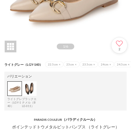
1
/
6
2
ライトグレー（LGY-140）
22.5cm
×
23cm
×
23.5cm
×
24cm
×
24.5cm
×
バリエーション
ライトグレ
ブラックエ
ー（LGY-1
ナメル（B
40）
LE-011）
（パラディクルール）
PARADIS COULEUR
ポインテッドトウメタルビットパンプス （ライトグレー）