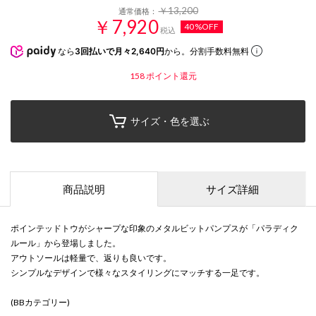
￥13,200
通常価格：
￥7,920
40%OFF
税込
なら
3回払いで月々2,640円
から。分割手数料無料
158
ポイント還元
サイズ・色を選ぶ
商品説明
サイズ詳細
ポインテッドトウがシャープな印象のメタルビットパンプスが「パラディク
ルール」から登場しました。
アウトソールは軽量で、返りも良いです。
シンプルなデザインで様々なスタイリングにマッチする一足です。
(BBカテゴリー)