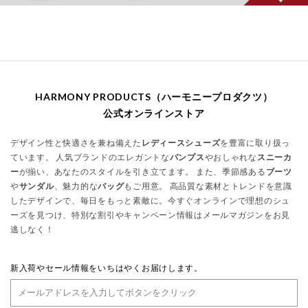
HARMONY PRODUCTS（ハーモニープロダクツ）
公式オンラインストア
デザイン性と快適さを兼ね備えた
レディースシューズ
を豊富に取り扱っ
ています。 人気ブランドのエレガントな
パンプス
やおしゃれな
スニーカ
ー
が揃い、あなたのスタイルを引き立てます。 また、季節感ある
ブーツ
や
サンダル
、魅力的な
バッグ
もご用意。 高品質な素材とトレンドを意識
したデザインで、毎日をもっと素敵に。今すぐオンラインで理想のシュ
ーズを見つけ、特別な割引やキャンペーン情報はメールマガジンをお見
逃しなく！
新入荷やセール情報をいちはやくお届けします。