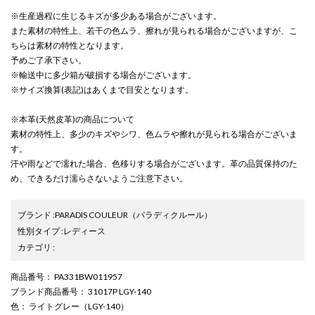
※生産過程に生じるキズが多少ある場合がございます。
また素材の特性上、若干の色ムラ、擦れが見られる場合がございますが、こ
ちらは素材の特性となります。
予めご了承下さい。
※輸送中に多少箱が破損する場合がございます。
※サイズ換算(表記)はあくまで目安となります。
※本革(天然皮革)の商品について
素材の特性上、多少のキズやシワ、色ムラや擦れが見られる場合がございま
す。
汗や雨などで濡れた場合、色移りする場合がございます。革の品質保持のた
め、できるだけ濡らさないようご注意下さい。
ブランド
:
PARADIS COULEUR
（パラディクルール）
性別タイプ
:
レディース
カテゴリ
:
商品番号
： PA331BW011957
ブランド商品番号
： 31017P LGY-140
色
： ライトグレー（LGY-140）