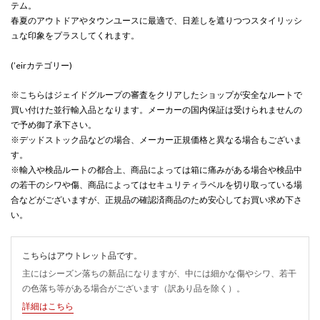
テム。
春夏のアウトドアやタウンユースに最適で、日差しを遮りつつスタイリッシ
ュな印象をプラスしてくれます。
(’eirカテゴリー)
※こちらはジェイドグループの審査をクリアしたショップが安全なルートで
買い付けた並行輸入品となります。メーカーの国内保証は受けられませんの
で予め御了承下さい。
※デッドストック品などの場合、メーカー正規価格と異なる場合もございま
す。
※輸入や検品ルートの都合上、商品によっては箱に痛みがある場合や検品中
の若干のシワや傷、商品によってはセキュリティラベルを切り取っている場
合などがございますが、正規品の確認済商品のため安心してお買い求め下さ
い。
こちらはアウトレット品です。
主にはシーズン落ちの新品になりますが、中には細かな傷やシワ、若干
の色落ち等がある場合がございます（訳あり品を除く）。
詳細はこちら