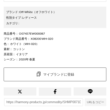
ブランド
:
Off-White
（オフホワイト）
性別タイプ
:
レディース
カテゴリ
:
商品番号
： O07457EW000087
ブランド商品番号
： X08300 WH-020
色
： ホワイト（WH-020）
素材
： コットン
原産国
： イタリア
シーズン
： 2020年 春夏
マイブランドに登録
URLをコピー