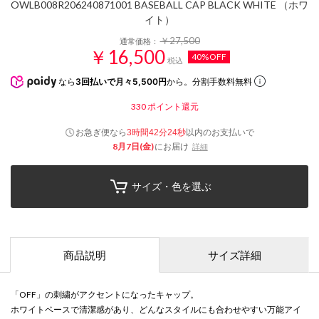
OWLB008R206240871001 BASEBALL CAP BLACK WHITE （ホワ
イト）
￥27,500
通常価格：
￥16,500
40%OFF
税込
なら
3回払いで月々5,500円
から。分割手数料無料
330
ポイント還元
お急ぎ便なら
以内
のお支払いで
3時間42分24秒
8月7日(金)
にお届け
詳細
サイズ・色を選ぶ
商品説明
サイズ詳細
「OFF」の刺繍がアクセントになったキャップ。
ホワイトベースで清潔感があり、どんなスタイルにも合わせやすい万能アイ