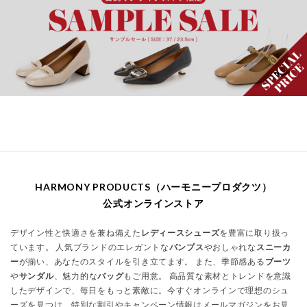
HARMONY PRODUCTS（ハーモニープロダクツ）
公式オンラインストア
デザイン性と快適さを兼ね備えた
レディースシューズ
を豊富に取り扱っ
ています。 人気ブランドのエレガントな
パンプス
やおしゃれな
スニーカ
ー
が揃い、あなたのスタイルを引き立てます。 また、季節感ある
ブーツ
や
サンダル
、魅力的な
バッグ
もご用意。 高品質な素材とトレンドを意識
したデザインで、毎日をもっと素敵に。今すぐオンラインで理想のシュ
ーズを見つけ、特別な割引やキャンペーン情報はメールマガジンをお見