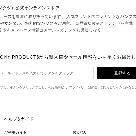
プロダクツ）公式オンラインストア
ューズ
を豊富に取り扱っています。 人気ブランドのエレガントな
パンプ
ツ
や
サンダル
、魅力的な
バッグ
もご用意。 高品質な素材とトレンドを意識
引やキャンペーン情報はメールマガジンをお見逃しなく！
MONY PRODUCTSから新入荷やセール情報をいち早くお届け
登録する
する」ボタンをクリックすると、
利用規約
、
プライバシー規約
に同意したものとみなし
ヘルプ&ガイド
ご利用ガイド
お支払い