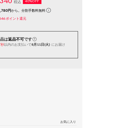
340
40%OFF
税込
,780円
から。分割手数料無料
646
ポイント還元
品は
返品不可
です
以内
のお支払いで
8月11日(火)
にお届け
6秒
お気に入り