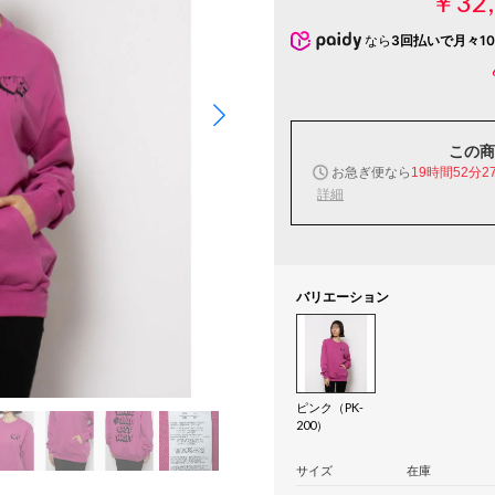
￥32,
なら
3回払いで月々10
この商
お急ぎ便なら
19時間52分2
詳細
バリエーション
ピンク（PK-
200）
サイズ
在庫