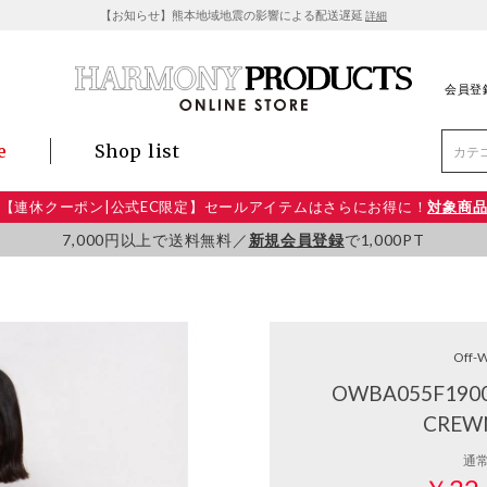
【お知らせ】熊本地域地震の影響による配送遅延
詳細
会員登
e
Shop list
【連休クーポン|公式EC限定】セールアイテムはさらにお得に！
対象商
7,000円以上で送料無料／
新規会員登録
で1,000PT
Off-W
OWBA055F1900
CREW
通