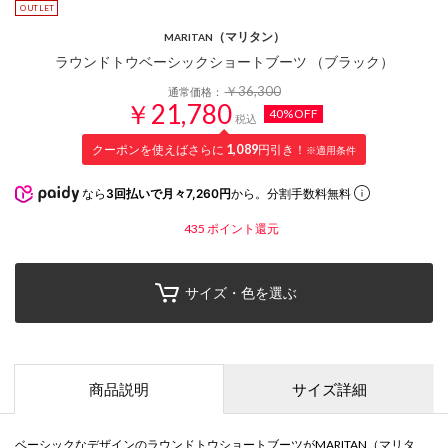
（マリタン）
MARITAN
ラウンドトウベーシックショートブーツ （ブラック）
￥36,300
通常価格：
￥21,780
40%OFF
税込
クーポンを使えばさらに
1,089
円引き！
※適用条件
なら
3回払いで月々7,260円
から。分割手数料無料
435
ポイント還元
サイズ・色を選ぶ
商品説明
サイズ詳細
ベーシックなデザインのラウンドトウショートブーツがMARITAN（マリタ