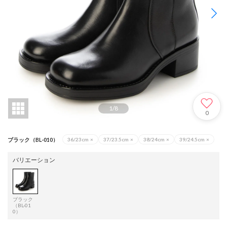
1
/
8
0
ブラック（BL-010）
36/23cm
×
37/23.5cm
×
38/24cm
×
39/24.5cm
×
バリエーション
ブラック
（BL-01
0）