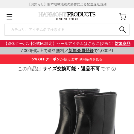
【お知らせ】熊本地域地震の影響による配送遅延
詳細
【連休クーポン|公式EC限定】セールアイテムはさらにお得に！
対象商品
7,000円以上で送料無料／
新規会員登録
で1,000PT
5% OFF
クーポン
が使えます
利用条件を見る
この商品は
サイズ交換可能・返品不可
です