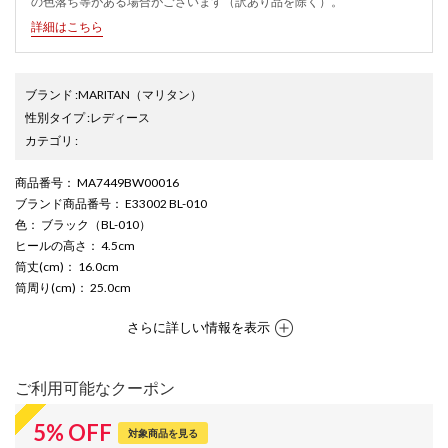
の色落ち等がある場合がございます（訳あり品を除く）。
詳細はこちら
ブランド
:
MARITAN
（マリタン）
性別タイプ
:
レディース
カテゴリ
:
商品番号
： MA7449BW00016
ブランド商品番号
： E33002 BL-010
色
： ブラック（BL-010）
ヒールの高さ
： 4.5cm
筒丈(cm)
： 16.0cm
筒周り(cm)
： 25.0cm
さらに詳しい情報を表示
ご利用可能なクーポン
5
%
OFF
対象商品を見る