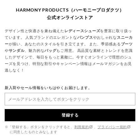
HARMONY PRODUCTS（ハーモニープロダクツ）
公式オンラインストア
デザイン性と快適さを兼ね備えた
レディースシューズ
を豊富に取り扱っ
ています。 人気ブランドのエレガントな
パンプス
やおしゃれな
スニーカ
ー
が揃い、あなたのスタイルを引き立てます。 また、季節感ある
ブーツ
や
サンダル
、魅力的な
バッグ
もご用意。 高品質な素材とトレンドを意識
したデザインで、毎日をもっと素敵に。今すぐオンラインで理想のシュ
ーズを見つけ、特別な割引やキャンペーン情報はメールマガジンをお見
逃しなく！
新入荷やセール情報をいちはやくお届けします。
登録する
※「登録する」ボタンをクリックすると、
利用規約
、
プライバシー規約
に同意したものとみなします