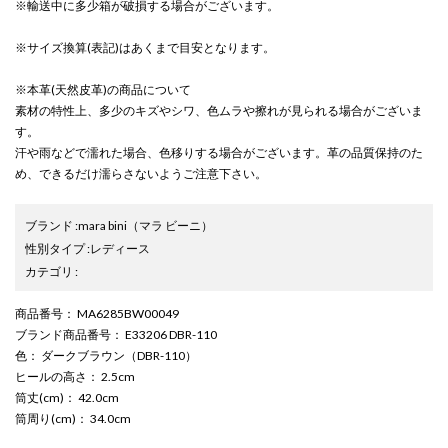
※輸送中に多少箱が破損する場合がございます。
※サイズ換算(表記)はあくまで目安となります。
※本革(天然皮革)の商品について
素材の特性上、多少のキズやシワ、色ムラや擦れが見られる場合がございま
す。
汗や雨などで濡れた場合、色移りする場合がございます。革の品質保持のた
め、できるだけ濡らさないようご注意下さい。
ブランド
:
mara bini
（マラ ビーニ）
性別タイプ
:
レディース
カテゴリ
:
商品番号
： MA6285BW00049
ブランド商品番号
： E33206 DBR-110
色
： ダークブラウン（DBR-110）
ヒールの高さ
： 2.5cm
筒丈(cm)
： 42.0cm
筒周り(cm)
： 34.0cm