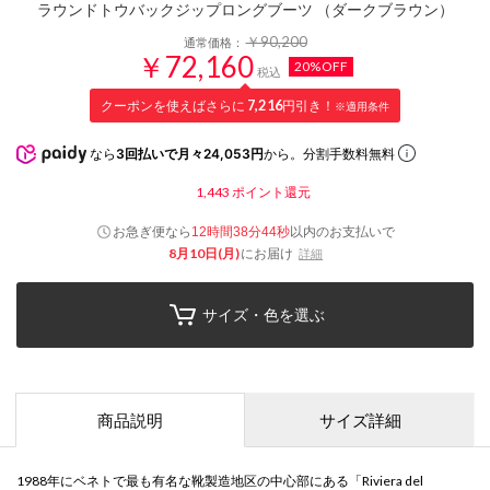
ラウンドトウバックジップロングブーツ （ダークブラウン）
￥90,200
通常価格：
￥72,160
20%OFF
税込
クーポンを使えばさらに
7,216
円引き！
※適用条件
なら
3回払いで月々24,053円
から。分割手数料無料
1,443
ポイント還元
お急ぎ便なら
以内
のお支払いで
12時間38分44秒
8月10日(月)
にお届け
詳細
サイズ・色を選ぶ
商品説明
サイズ詳細
1988年にベネトで最も有名な靴製造地区の中心部にある「Riviera del