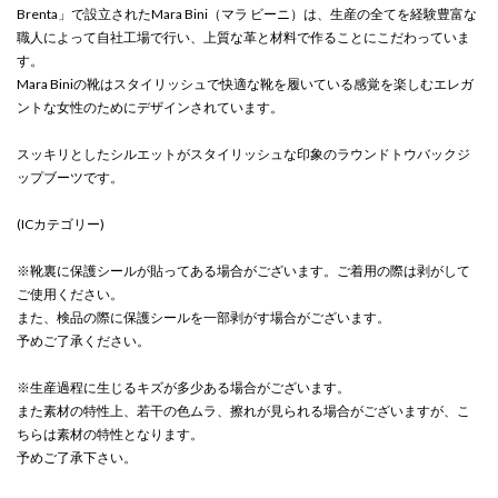
Brenta」で設立されたMara Bini（マラ ビーニ）は、生産の全てを経験豊富な
職人によって自社工場で行い、上質な革と材料で作ることにこだわっていま
す。
Mara Biniの靴はスタイリッシュで快適な靴を履いている感覚を楽しむエレガ
ントな女性のためにデザインされています。
スッキリとしたシルエットがスタイリッシュな印象のラウンドトウバックジ
ップブーツです。
(ICカテゴリー)
※靴裏に保護シールが貼ってある場合がございます。ご着用の際は剥がして
ご使用ください。
また、検品の際に保護シールを一部剥がす場合がございます。
予めご了承ください。
※生産過程に生じるキズが多少ある場合がございます。
また素材の特性上、若干の色ムラ、擦れが見られる場合がございますが、こ
ちらは素材の特性となります。
予めご了承下さい。