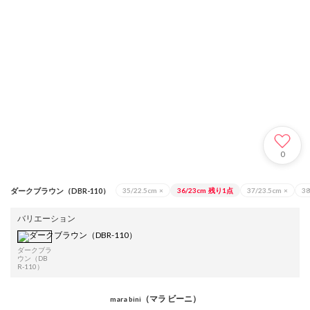
0
ダークブラウン（DBR-110）
35/22.5cm
×
36/23cm
残り1点
37/23.5cm
×
38
バリエーション
ダークブラ
ウン（DB
R-110）
（マラ ビーニ）
mara bini