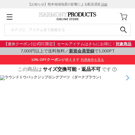
【お知らせ】熊本地域地震の影響による配送遅延
詳細
【連休クーポン|公式EC限定】セールアイテムはさらにお得に！
対象商品
7,000円以上で送料無料／
新規会員登録
で1,000PT
10% OFF
クーポン
が使えます
利用条件を見る
この商品は
サイズ交換可能・返品不可
です
1
/
7