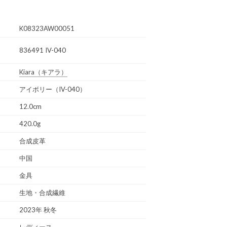
K08323AW00051
836491 IV-040
Kiara
（キアラ）
アイボリー（IV-040）
12.0cm
420.0g
合成皮革
中国
金具
生地・合成繊維
2023年 秋冬
レディース