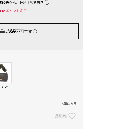
980円
から。分割手数料無料
118
ポイント還元
品は
返品不可
です
（GY-
お気に入り
品切れ