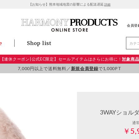
【お知らせ】熊本地域地震の影響による配送遅延
詳細
会員登
e
Shop list
【連休クーポン|公式EC限定】セールアイテムはさらにお得に！
対象商
7,000円以上で送料無料／
新規会員登録
で1,000PT
3WAYショル
通
￥5,