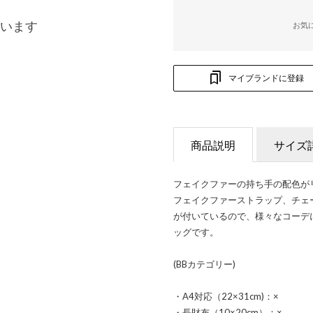
います
お気
マイブランドに登録
商品説明
サイズ
フェイクファーの持ち手の配色が
フェイクファーストラップ、チェ
が付いているので、様々なコーデ
ッグです。
(BBカテゴリー)
・A4対応（22×31cm)：×
・長財布（10×20cm）：×