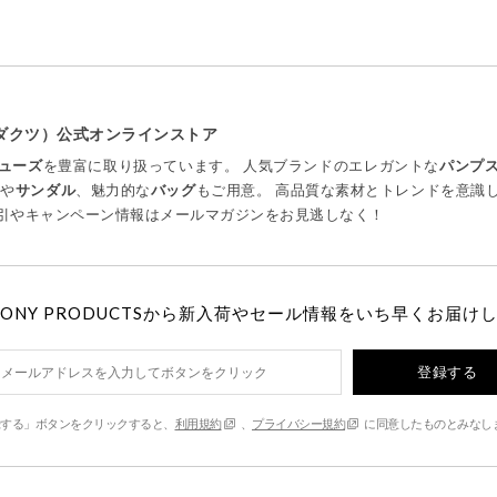
プロダクツ）公式オンラインストア
ューズ
を豊富に取り扱っています。 人気ブランドのエレガントな
パンプ
ツ
や
サンダル
、魅力的な
バッグ
もご用意。 高品質な素材とトレンドを意識
引やキャンペーン情報はメールマガジンをお見逃しなく！
MONY PRODUCTSから新入荷やセール情報をいち早くお届け
登録する
する」ボタンをクリックすると、
利用規約
、
プライバシー規約
に同意したものとみなし