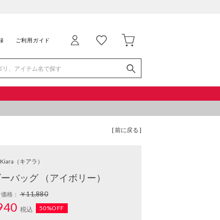
録
ご利用ガイド
品
[ 前に戻る ]
Kiara
（キアラ）
ダーバッグ （アイボリー）
￥11,880
常価格：
940
50%OFF
税込