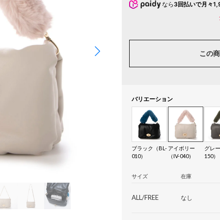
なら
3回払いで月々1,
この商
バリエーション
ブラック（BL-
アイボリー
グレー
010）
（IV-040）
150）
サイズ
在庫
ALL/FREE
なし