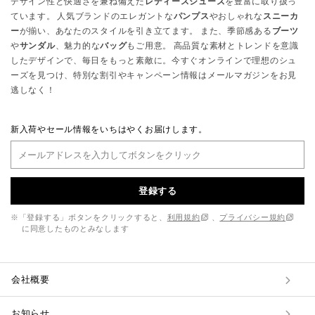
デザイン性と快適さを兼ね備えた
レディースシューズ
を豊富に取り扱っ
ています。 人気ブランドのエレガントな
パンプス
やおしゃれな
スニーカ
ー
が揃い、あなたのスタイルを引き立てます。 また、季節感ある
ブーツ
や
サンダル
、魅力的な
バッグ
もご用意。 高品質な素材とトレンドを意識
したデザインで、毎日をもっと素敵に。今すぐオンラインで理想のシュ
ーズを見つけ、特別な割引やキャンペーン情報はメールマガジンをお見
逃しなく！
新入荷やセール情報をいちはやくお届けします。
登録する
※「登録する」ボタンをクリックすると、
利用規約
、
プライバシー規約
に同意したものとみなします
会社概要
お知らせ