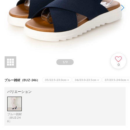
1
/
9
0
ブルー雑材（BUZ-246）
35/22.5-23.0cm
×
36/23.0-23.5cm
×
37/23.5-24.0cm
×
バリエーション
ブルー雑材
（BUZ-24
6）