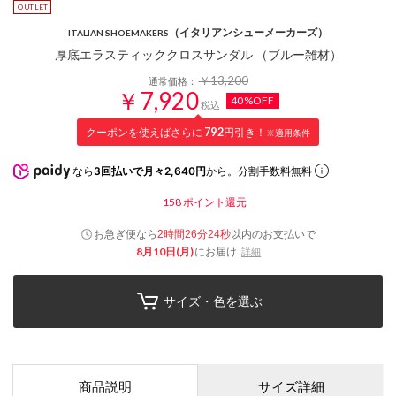
（イタリアンシューメーカーズ）
ITALIAN SHOEMAKERS
厚底エラスティッククロスサンダル （ブルー雑材）
￥13,200
通常価格：
￥7,920
40%OFF
税込
クーポンを使えばさらに
792
円引き！
※適用条件
なら
3回払いで月々2,640円
から。分割手数料無料
158
ポイント還元
お急ぎ便なら
以内
のお支払いで
2時間26分24秒
8月10日(月)
にお届け
詳細
サイズ・色を選ぶ
商品説明
サイズ詳細