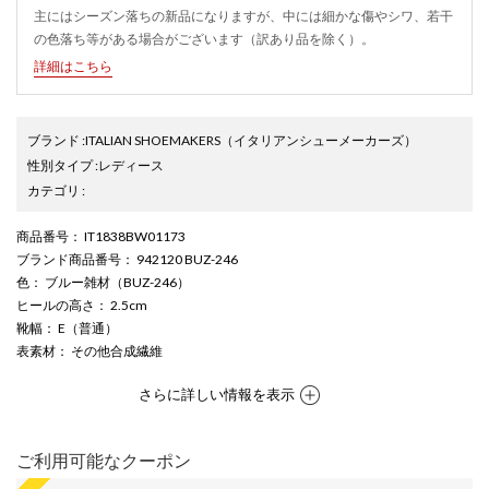
主にはシーズン落ちの新品になりますが、中には細かな傷やシワ、若干
の色落ち等がある場合がございます（訳あり品を除く）。
詳細はこちら
ブランド
:
ITALIAN SHOEMAKERS
（イタリアンシューメーカーズ）
性別タイプ
:
レディース
カテゴリ
:
商品番号
： IT1838BW01173
ブランド商品番号
： 942120 BUZ-246
色
： ブルー雑材（BUZ-246）
ヒールの高さ
： 2.5cm
靴幅
： E（普通）
表素材
： その他合成繊維
さらに詳しい情報を表示
ご利用可能なクーポン