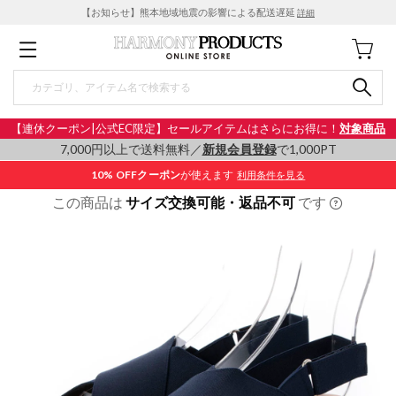
【お知らせ】熊本地域地震の影響による配送遅延
詳細
【連休クーポン|公式EC限定】セールアイテムはさらにお得に！
対象商品
7,000円以上で送料無料／
新規会員登録
で1,000PT
10% OFF
クーポン
が使えます
利用条件を見る
この商品は
サイズ交換可能・返品不可
です