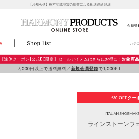
【お知らせ】熊本地域地震の影響による配送遅延
詳細
会員登
e
Shop list
【連休クーポン|公式EC限定】セールアイテムはさらにお得に！
対象商
7,000円以上で送料無料／
新規会員登録
で1,000PT
5% OFF
クー
ITALIAN SHOEMAK
ラインストーンウ