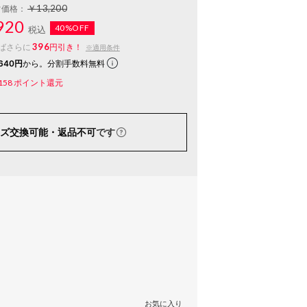
￥13,200
常価格：
920
40%OFF
税込
396
ばさらに
円引き！
※適用条件
640円
から。分割手数料無料
158
ポイント還元
ズ交換可能・返品不可
です
お気に入り