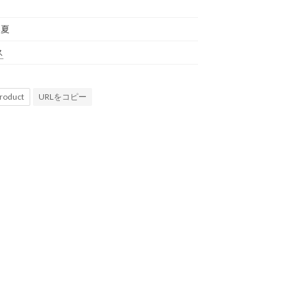
春夏
ス
URLをコピー