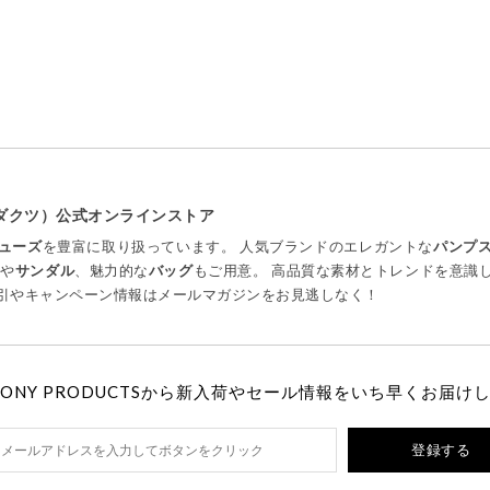
プロダクツ）公式オンラインストア
ューズ
を豊富に取り扱っています。 人気ブランドのエレガントな
パンプ
ツ
や
サンダル
、魅力的な
バッグ
もご用意。 高品質な素材とトレンドを意識
引やキャンペーン情報はメールマガジンをお見逃しなく！
MONY PRODUCTSから新入荷やセール情報をいち早くお届け
登録する