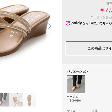
通
￥7,
クーポンを使え
なら
3回払いで月々2,
この商品は
サイ
バリエーション
ベージュ
（BG-060）
サイズ
在庫