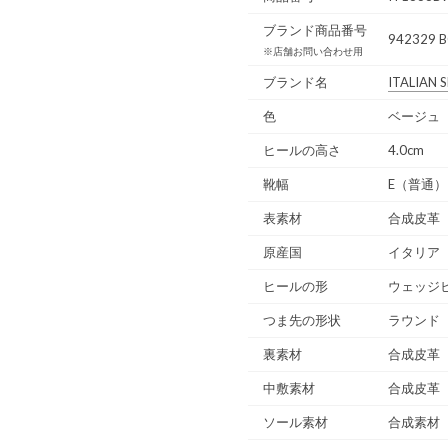
ブランド商品番号
942329 
※店舗お問い合わせ用
ブランド名
ITALIAN
色
ベージュ（
ヒールの高さ
4.0cm
靴幅
E（普通）
表素材
合成皮革
原産国
イタリア
ヒールの形
ウェッジ
つま先の形状
ラウンド
裏素材
合成皮革
中敷素材
合成皮革
ソール素材
合成素材