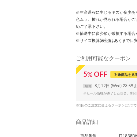
※生産過程に生じるキズが多少あ
色ムラ、擦れが見られる場合がご
めご了承下さい。
※輸送中に多少箱が破損する場合
※サイズ換算(表記)はあくまで目
ご利用可能なクーポン
5
%
OFF
対象商品を見
8月12日 (Wed) 23:59
期間
※セール価格が終了した場合、割引
※1回のご注文に使えるクーポンは1つ
商品詳細
商品番号
IT1838B