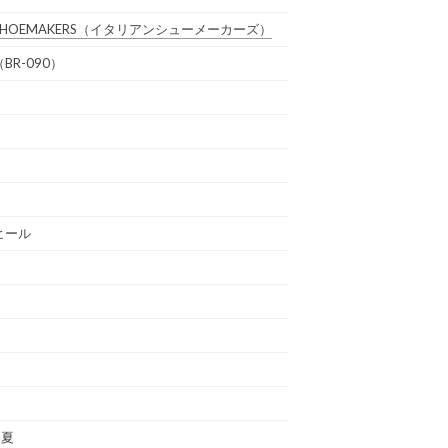
 SHOEMAKERS
（イタリアンシューメーカーズ）
BR-090）
ヒール
春夏