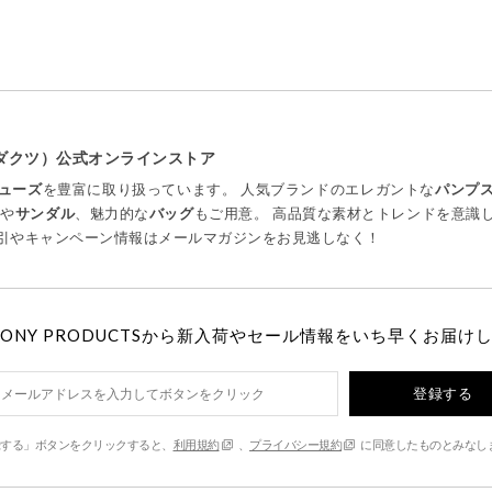
プロダクツ）公式オンラインストア
ューズ
を豊富に取り扱っています。 人気ブランドのエレガントな
パンプ
ツ
や
サンダル
、魅力的な
バッグ
もご用意。 高品質な素材とトレンドを意識
引やキャンペーン情報はメールマガジンをお見逃しなく！
MONY PRODUCTSから新入荷やセール情報をいち早くお届け
登録する
する」ボタンをクリックすると、
利用規約
、
プライバシー規約
に同意したものとみなし