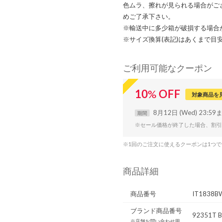
色ムラ、擦れが見られる場合がご
めご了承下さい。
※輸送中に多少箱が破損する場合
※サイズ換算(表記)はあくまで目
ご利用可能なクーポン
10
%
OFF
対象商品を
8月12日 (Wed) 23:59
期間
※セール価格が終了した場合、割引
※1回のご注文に使えるクーポンは1つ
商品詳細
商品番号
IT1838B
ブランド商品番号
92351T B
※店舗お問い合わせ用