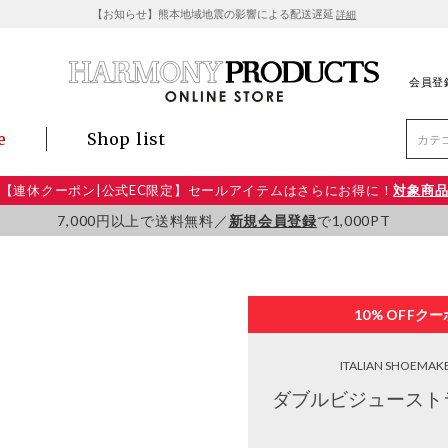
【お知らせ】熊本地域地震の影響による配送遅延
詳細
会員登
e
Shop list
【連休クーポン|公式EC限定】セールアイテムはさらにお得に！
対象商
7,000円以上で送料無料／
新規会員登録
で1,000PT
10% OFF
クー
ITALIAN SHOEMAK
ダブルビジュースト