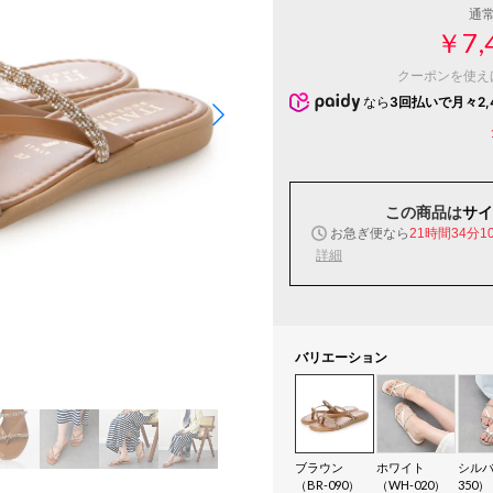
通
￥7,
クーポンを使え
なら
3回払いで月々2,
この商品は
サイ
お急ぎ便なら
21時間34分0
詳細
バリエーション
ブラウン
ホワイト
シルバ
（BR-090）
（WH-020）
350）