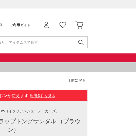
録
ご利用ガイド
品
[ 前に戻る ]
ポン
が使えます
利用条件を見る
ERS
（イタリアンシューメーカーズ）
ラップトングサンダル （ブラウ
ン）