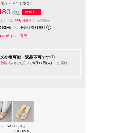
￥10,780
常価格：
480
30%OFF
税込
748
ばさらに
円引き！
※適用条件
493円
から。分割手数料無料
149
ポイント還元
ズ交換可能・返品不可
です
以内
のお支払いで
8月11日(火)
にお届け
9秒
ー（SV-
ベージュ
（BG-060）