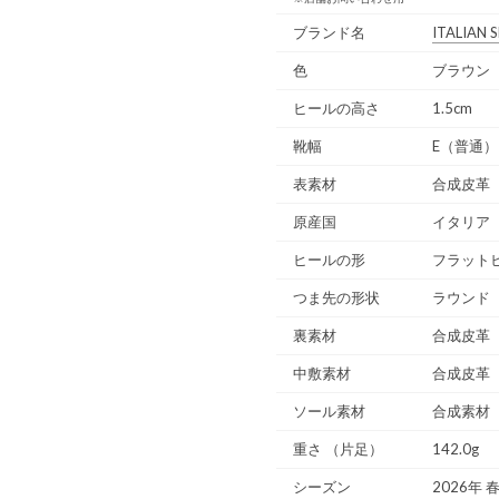
ブランド名
ITALIAN
色
ブラウン（
ヒールの高さ
1.5cm
靴幅
E（普通）
表素材
合成皮革
原産国
イタリア
ヒールの形
フラット
つま先の形状
ラウンド
裏素材
合成皮革
中敷素材
合成皮革
ソール素材
合成素材
重さ
（片足）
142.0g
シーズン
2026年 