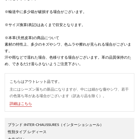
※輸送中に多少箱が破損する場合がございます。
※サイズ換算(表記)はあくまで目安となります。
※本革(天然皮革)の商品について
素材の特性上、多少のキズやシワ、色ムラや擦れが見られる場合がございま
す。
汗や雨などで濡れた場合、色移りする場合がございます。革の品質保持のた
め、できるだけ濡らさないようご注意下さい。
こちらはアウトレット品です。
主にはシーズン落ちの新品になりますが、中には細かな傷やシワ、若干
の色落ち等がある場合がございます（訳あり品を除く）。
詳細はこちら
ブランド
:
INTER-CHAUSSURES
（インターショシュール）
性別タイプ
:
レディース
カテゴリ
: