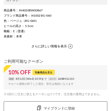
商品番号
： IN4020BW00867
ブランド商品番号
： I41002 BG-060
色
： ベージュ（BG-060）
ヒールの高さ
： 5.5cm
靴幅
： E（普通）
表素材
： 本革
さらに詳しい情報を表示
ご利用可能なクーポン
10
%
OFF
対象商品を見る
8月12日 (Wed) 23:59まで
2608HOLS10
期間
コード
※セール価格が終了した場合、割引は無効になります
※1回のご注文に使えるクーポンは1つです。注文後の適用はできません。
マイブランドに登録