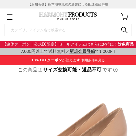
【お知らせ】熊本地域地震の影響による配送遅延
詳細
【連休クーポン｜公式EC限定】セールアイテムはさらにお得に！
対象商品
7,000円以上で送料無料／
新規会員登録
で1,000PT
10% OFF
クーポン
が使えます
利用条件を見る
この商品は
サイズ交換可能・返品不可
です