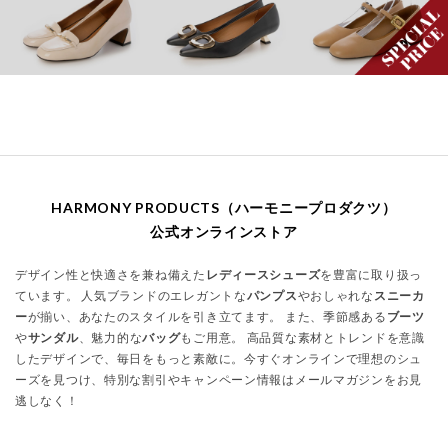
HARMONY PRODUCTS（ハーモニープロダクツ）
公式オンラインストア
デザイン性と快適さを兼ね備えた
レディースシューズ
を豊富に取り扱っ
ています。 人気ブランドのエレガントな
パンプス
やおしゃれな
スニーカ
ー
が揃い、あなたのスタイルを引き立てます。 また、季節感ある
ブーツ
や
サンダル
、魅力的な
バッグ
もご用意。 高品質な素材とトレンドを意識
したデザインで、毎日をもっと素敵に。今すぐオンラインで理想のシュ
ーズを見つけ、特別な割引やキャンペーン情報はメールマガジンをお見
逃しなく！