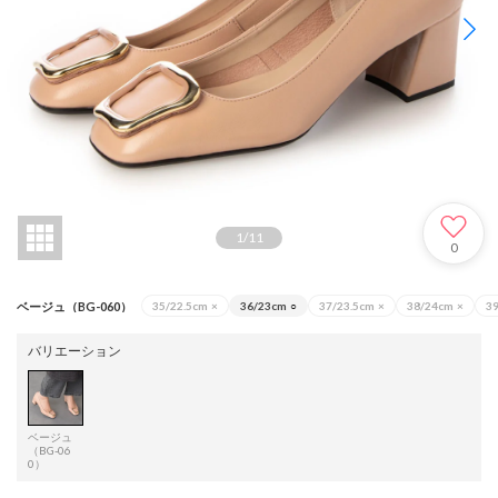
1
/
11
0
ベージュ（BG-060）
35/22.5cm
×
36/23cm
○
37/23.5cm
×
38/24cm
×
3
バリエーション
ベージュ
（BG-06
0）