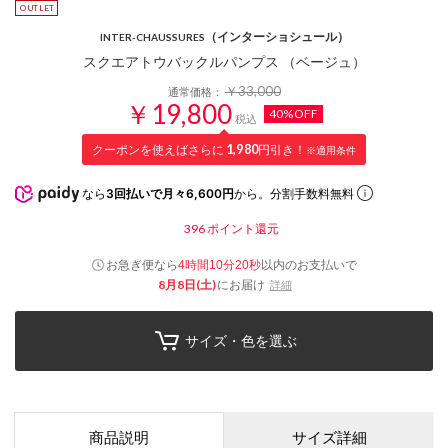
（インターショシュール）
INTER-CHAUSSURES
スクエアトウバックルパンプス （ベージュ）
￥33,000
通常価格：
￥19,800
40%OFF
税込
クーポンを使えばさらに
1,980
円引き！
※適用条件
なら
3回払いで月々6,600円
から。分割手数料無料
396
ポイント還元
お急ぎ便なら
以内
のお支払いで
4時間10分20秒
8月8日(土)
にお届け
詳細
サイズ・色を選ぶ
商品説明
サイズ詳細