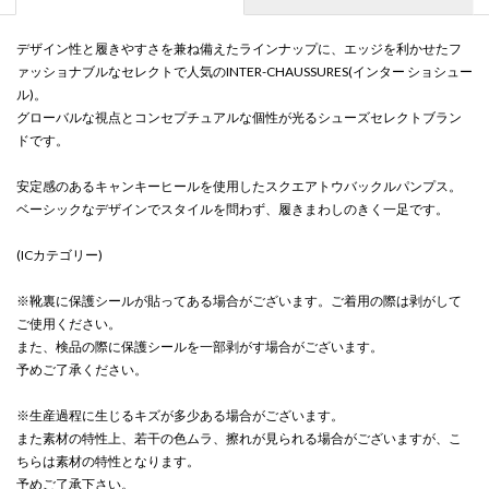
デザイン性と履きやすさを兼ね備えたラインナップに、エッジを利かせたフ
ァッショナブルなセレクトで人気のINTER-CHAUSSURES(インター ショシュー
ル)。
グローバルな視点とコンセプチュアルな個性が光るシューズセレクトブラン
ドです。
安定感のあるキャンキーヒールを使用したスクエアトウバックルパンプス。
ベーシックなデザインでスタイルを問わず、履きまわしのきく一足です。
(ICカテゴリー)
※靴裏に保護シールが貼ってある場合がございます。ご着用の際は剥がして
ご使用ください。
また、検品の際に保護シールを一部剥がす場合がございます。
予めご了承ください。
※生産過程に生じるキズが多少ある場合がございます。
また素材の特性上、若干の色ムラ、擦れが見られる場合がございますが、こ
ちらは素材の特性となります。
予めご了承下さい。