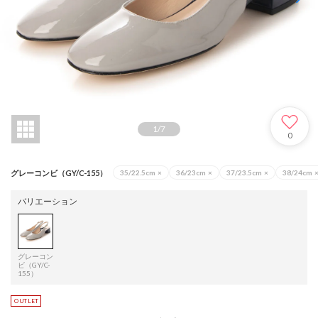
1
/
7
0
グレーコンビ（GY/C-155）
35/22.5cm
×
36/23cm
×
37/23.5cm
×
38/24cm
バリエーション
グレーコン
ビ（GY/C-
155）