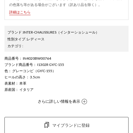
の色落ち等がある場合がございます（訳あり品を除く）。
詳細はこちら
ブランド
:
INTER-CHAUSSURES
（インターショシュール）
性別タイプ
:
レディース
カテゴリ
:
商品番号
： IN4020BW00764
ブランド商品番号
： I1302R GY/C-155
色
： グレーコンビ（GY/C-155）
ヒールの高さ
： 3.5cm
表素材
： 本革
原産国
： イタリア
さらに詳しい情報を表示
マイブランドに登録