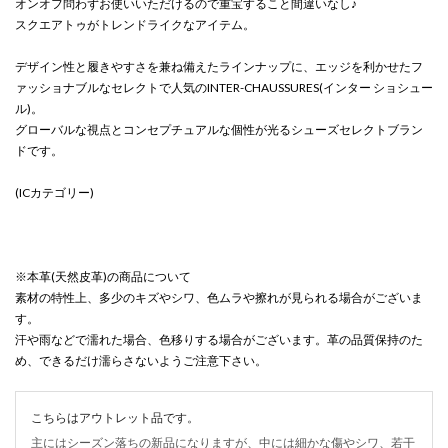
オンオフ問わずお使いいただけるので重宝すること間違いなし♪
スクエアトゥがトレンドライクなアイテム。
デザイン性と履きやすさを兼ね備えたラインナップに、エッジを利かせたフ
ァッショナブルなセレクトで人気のINTER-CHAUSSURES(インター ショシュー
ル)。
グローバルな視点とコンセプチュアルな個性が光るシューズセレクトブラン
ドです。
(ICカテゴリー)
※本革(天然皮革)の商品について
素材の特性上、多少のキズやシワ、色ムラや擦れが見られる場合がございま
す。
汗や雨などで濡れた場合、色移りする場合がございます。革の品質保持のた
め、できるだけ濡らさないようご注意下さい。
こちらはアウトレット品です。
主にはシーズン落ちの新品になりますが、中には細かな傷やシワ、若干