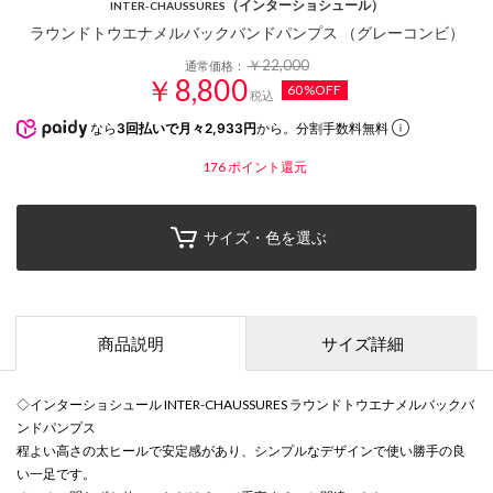
（インターショシュール）
INTER-CHAUSSURES
ラウンドトウエナメルバックバンドパンプス （グレーコンビ）
￥22,000
通常価格：
￥8,800
60%OFF
税込
なら
3回払いで月々2,933円
から。分割手数料無料
176
ポイント還元
サイズ・色を選ぶ
商品説明
サイズ詳細
◇インターショシュール INTER-CHAUSSURES ラウンドトウエナメルバックバ
ンドパンプス
程よい高さの太ヒールで安定感があり、シンプルなデザインで使い勝手の良
い一足です。