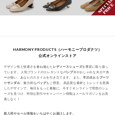
HARMONY PRODUCTS（ハーモニープロダクツ）
公式オンラインストア
デザイン性と快適さを兼ね備えた
レディースシューズ
を豊富に取り扱っ
ています。 人気ブランドのエレガントな
パンプス
やおしゃれな
スニーカ
ー
が揃い、あなたのスタイルを引き立てます。 また、季節感ある
ブーツ
や
サンダル
、魅力的な
バッグ
もご用意。 高品質な素材とトレンドを意識
したデザインで、毎日をもっと素敵に。今すぐオンラインで理想のシュ
ーズを見つけ、特別な割引やキャンペーン情報はメールマガジンをお見
逃しなく！
新入荷やセール情報をいちはやくお届けします。