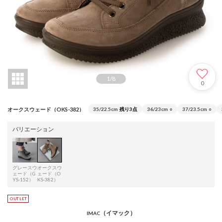
1
/
8
0
オークスウェード（OKS-382）
35/22.5cm
残り3点
36/23cm
○
37/23.5cm
○
バリエーション
グレースウ
オークスウ
ェード（G
ェード（O
YS-152）
KS-382）
（イマック）
IMAC