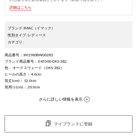
詳細はこちら
ブランド
:
IMAC
（イマック）
性別タイプ
:
レディース
カテゴリ
:
商品番号
： IM1580BW00285
ブランド商品番号
： E45500 OKS-382
色
： オークスウェード（OKS-382）
ヒールの高さ
： 4.0cm
筒丈(cm)
： 12.0cm
筒周り(cm)
： 20.0cm
さらに詳しい情報を表示
マイブランドに登録