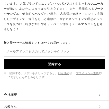
ています。 人気ブランドのエレガントな
パンプス
やおしゃれな
スニーカ
ー
が揃い、あなたのスタイルを引き立てます。 また、季節感ある
ブーツ
や
サンダル
、魅力的な
バッグ
もご用意。 高品質な素材とトレンドを意識
したデザインで、毎日をもっと素敵に。今すぐオンラインで理想のシュ
ーズを見つけ、特別な割引やキャンペーン情報はメールマガジンをお見
逃しなく！
新入荷やセール情報をいちはやくお届けします。
登録する
※「登録する」ボタンをクリックすると、
利用規約
、
プライバシー規約
に同意したものとみなします
会社概要
お知らせ