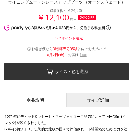
ライニングムートンレースアップブーツ （オークスウェード）
￥24,200
通常価格：
￥12,100
50%OFF
税込
なら
3回払いで月々4,033円
から。分割手数料無料
242
ポイント還元
お急ぎ便なら
以内
のお支払いで
3時間35分04秒
8月7日(金)
にお届け
詳細
サイズ・色を選ぶ
商品説明
サイズ詳細
1975 年にデビッド&レナート・マッツォッコーニ兄弟によって IMAC Spa (イ
マック)が設立されました。
80 年代初頭より、伝統的に北欧の国々で評価され、市場開拓のために 力を注