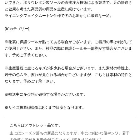
いできた、ポリウレタン製ソールの直接注入技術による製造で、足の快適さ
と健康を考えた高品質の商品を生産し続けています。
ライニングフェイクムートン仕様で冬のお出かけに最適な一足。
(ICカテゴリー)
※靴裏に保護シールが貼ってある場合がございます。ご着用の際は剥がして
ご使用ください。また、検品の際に保護シールを一部剥がす場合がございま
す。予めご了承ください。
※生産過程に生じるキズが多少ある場合がございます。また素材の特性上、
若干の色ムラ、擦れが見られる場合がございますが、こちらは素材の特性と
なります。予めご了承下さい。
※輸送中に多少箱が破損する場合がございます。
※サイズ換算(表記)はあくまで目安となります。
こちらはアウトレット品です。
主にはシーズン落ちの新品になりますが、中には細かな傷やシワ、若干
の色落ち等がある場合がございます（訳あり品を除く）。