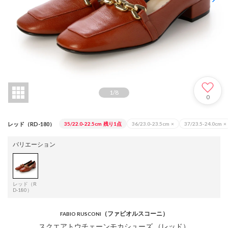
1
/
8
0
レッド（RD-180）
35/22.0-22.5cm
残り1点
36/23.0-23.5cm
×
37/23.5-24.0cm
×
バリエーション
レッド（R
D-180）
（ファビオルスコーニ）
FABIO RUSCONI
スクエアトウチェーンモカシューズ （レッド）