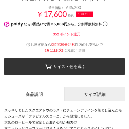
￥35,200
通常価格：
￥17,600
50%OFF
税込
なら
3回払いで月々5,866円
から。分割手数料無料
352
ポイント還元
お急ぎ便なら
以内
のお支払いで
0時間26分23秒
8月11日(火)
にお届け
詳細
サイズ・色を選ぶ
商品説明
サイズ詳細
スッキリとしたスクエアトウのラストにチェーンデザインを落とし込んだモ
カシューズが「ファビオルスコーニ」から登場しました。
太めのローヒールで安定した履き心地が魅力◎
マニッシュなローファーは取り入れるだけでこなれたスタイリングに♪