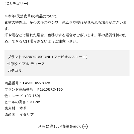
(ICカテゴリー)
※本革(天然皮革)の商品について
素材の特性上、多少のキズやシワ、色ムラや擦れが見られる場合がございま
す。
汗や雨などで濡れた場合、色移りする場合がございます。革の品質保持のた
め、できるだけ濡らさないようご注意下さい。
ブランド
:
FABIO RUSCONI
（ファビオルスコーニ）
性別タイプ
:
レディース
カテゴリ
:
商品番号
： FA933BW20320
ブランド商品番号
： F1615R RD-180
色
： レッド（RD-180）
ヒールの高さ
： 3.0cm
表素材
： 本革
原産国
： イタリア
さらに詳しい情報を表示