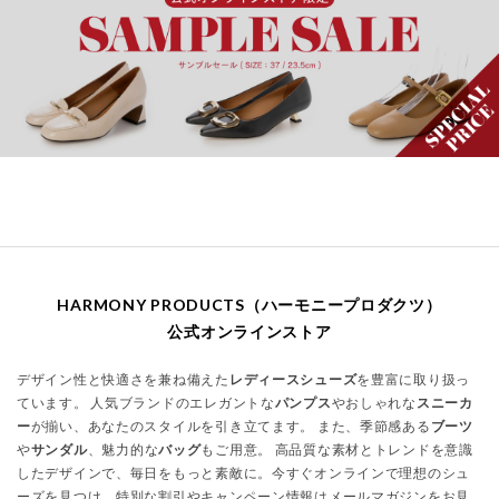
HARMONY PRODUCTS（ハーモニープロダクツ）
公式オンラインストア
デザイン性と快適さを兼ね備えた
レディースシューズ
を豊富に取り扱っ
ています。 人気ブランドのエレガントな
パンプス
やおしゃれな
スニーカ
ー
が揃い、あなたのスタイルを引き立てます。 また、季節感ある
ブーツ
や
サンダル
、魅力的な
バッグ
もご用意。 高品質な素材とトレンドを意識
したデザインで、毎日をもっと素敵に。今すぐオンラインで理想のシュ
ーズを見つけ、特別な割引やキャンペーン情報はメールマガジンをお見